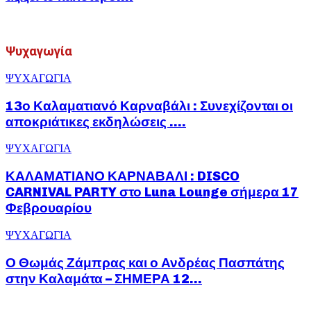
Ψυχαγωγία
13ο
ΨΥΧΑΓΩΓΙΑ
Καλαματιανό
Καρναβάλι
13ο Καλαματιανό Καρναβάλι : Συνεχίζονται οι
:
αποκριάτικες εκδηλώσεις ….
Συνεχίζονται
οι
ΚΑΛΑΜΑΤΙΑΝΟ
ΨΥΧΑΓΩΓΙΑ
αποκριάτικες
ΚΑΡΝΑΒΑΛΙ
εκδηλώσεις
:
ΚΑΛΑΜΑΤΙΑΝΟ ΚΑΡΝΑΒΑΛΙ : DISCO
….
DISCO
CARNIVAL PARTY στο Luna Lounge σήμερα 17
CARNIVAL
Φεβρουαρίου
PARTY
στο
Ο
ΨΥΧΑΓΩΓΙΑ
Luna
Θωμάς
Lounge
Ζάμπρας
σήμερα
Ο Θωμάς Ζάμπρας και ο Ανδρέας Πασπάτης
και
17
στην Καλαμάτα – ΣΗΜΕΡΑ 12...
ο
Φεβρουαρίου
Ανδρέας
Πασπάτης