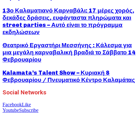
13ο Καλαματιανό Καρναβάλι: 17 μέρες χορός,
δεκάδες δράσεις, ευφάνταστα πληρώματα και
street parties – Αυτό είναι το πρόγραμμα
εκδηλώσεων
Θεατρικό Εργαστήρι Μεσσήνης : Κάλεσμα για
μια μεγάλη καρναβαλική βραδιά το Σάββατο 14
Φεβρουαρίου
Kalamata’s Talent Show – Κυριακή 8
Φεβρουαρίου / Πνευματικό Κέντρο Καλαμάτας
Social Networks
Facebook
Like
Youtube
Subscribe