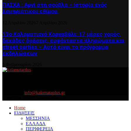
ΠΑΣΧΑ : Αρνί στη σούβλα – Ιστορία ενός
λαμπριάτικου εθίμου.
12 Απριλίου 2026
7 Απριλίου 2026
13ο Καλαματιανό Καρναβάλι: 17 μέρες χορός,
δεκάδες δράσεις, ευφάνταστα πληρώματα και
street parties – Αυτό είναι το πρόγραμμα
εκδηλώσεων
5 Φεβρουαρίου 2026
About US
Είμαστε κοντά σας πάντα για τα σοβαρά και τα....πιο ''σοβαρά'' γιατί
η ζωή θέλει....πολύπλευρη ενημέρωση!
Contact us:
info@kalamataplus.gr
Copyright ©2025 kalamataplus.gr
Home
ΕΙΔΗΣΕΙΣ
ΜΕΣΣΗΝΙΑ
ΕΛΛΑΔΑ
ΠΕΡΙΦΕΡΕΙΑ