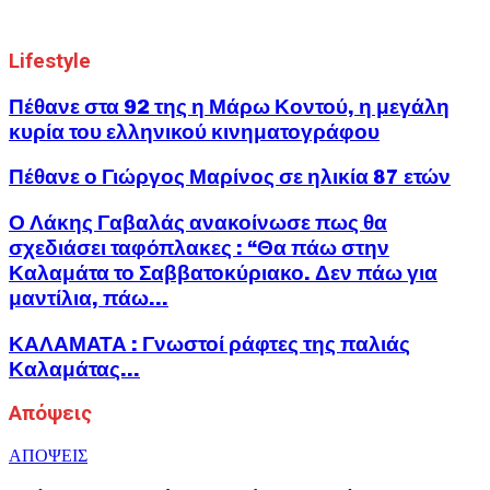
Lifestyle
Πέθανε στα 92 της η Μάρω Κοντού, η μεγάλη
κυρία του ελληνικού κινηματογράφου
Πέθανε ο Γιώργος Μαρίνος σε ηλικία 87 ετών
Ο Λάκης Γαβαλάς ανακοίνωσε πως θα
σχεδιάσει ταφόπλακες : “Θα πάω στην
Καλαμάτα το Σαββατοκύριακο. Δεν πάω για
μαντίλια, πάω...
ΚΑΛΑΜΑΤΑ : Γνωστοί ράφτες της παλιάς
Καλαμάτας…
Απόψεις
ΑΠΟΨΕΙΣ