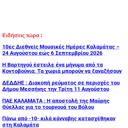
Ειδήσεις τώρα :
10ες Διεθνείς Μουσικές Ημέρες Καλαμάτας –
24 Αυγούστου εώς 6 Σεπτεμβρίου 2026
Η Βαρτηγού έστειλε ένα μήνυμα από τα
Κοντοβούνια: Τα χωριά μπορούν να ξαναζήσουν
ΔΕΔΔΗΕ : Διακοπή ρεύματος σε περιοχές του
Δήμου Μεσσήνης την Τρίτη 11 Αυγούστου
ΠΑΕ ΚΑΛΑΜΑΤΑ : Η αποστολή της Μαύρης
Θύελλας για το τουρνουά του Βόλου
Πάνω από -10- κιλά κάνναβης κατασχέθηκαν
στη Καλαμάτα