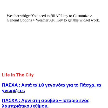
στην
Καλαμάτα
–
Weather widget
You need to fill API key to Customize >
ΣΗΜΕΡΑ
General Options > Weather API Key to get this widget work.
12
ΦΕΒΡΟΥΑΡΙΟΥ
/
Με
την
stand-
up
comedy
παράσταση
“Ξεκινάμε
και
Βλέπουμε”
Life In The City
ΠΑΣΧΑ : Αυτά τα 10 γεγονότα για το Πάσχα, τα
γνωρίζετε;
ΠΑΣΧΑ : Αρνί στη σούβλα – Ιστορία ενός
λαμπριάτικου εθίμου.