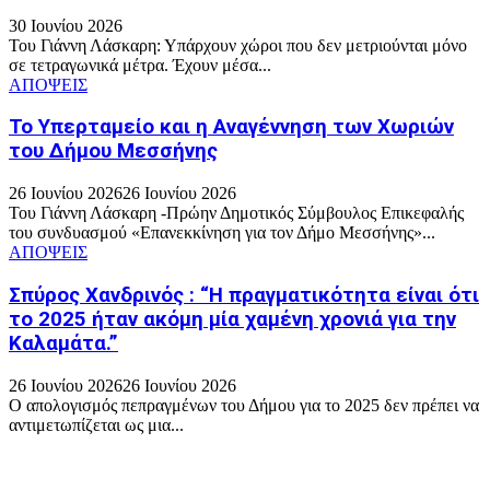
30 Ιουνίου 2026
Του Γιάννη Λάσκαρη: Υπάρχουν χώροι που δεν μετριούνται μόνο
σε τετραγωνικά μέτρα. Έχουν μέσα...
ΑΠΟΨΕΙΣ
Το Υπερταμείο και η Αναγέννηση των Χωριών
του Δήμου Μεσσήνης
26 Ιουνίου 2026
26 Ιουνίου 2026
Του Γιάννη Λάσκαρη -Πρώην Δημοτικός Σύμβουλος Επικεφαλής
του συνδυασμού «Επανεκκίνηση για τον Δήμο Μεσσήνης»...
ΑΠΟΨΕΙΣ
Σπύρος Χανδρινός : “Η πραγματικότητα είναι ότι
το 2025 ήταν ακόμη μία χαμένη χρονιά για την
Καλαμάτα.”
26 Ιουνίου 2026
26 Ιουνίου 2026
Ο απολογισμός πεπραγμένων του Δήμου για το 2025 δεν πρέπει να
αντιμετωπίζεται ως μια...