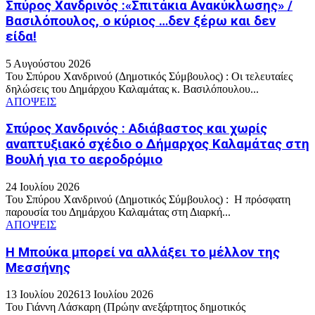
Σπύρος Χανδρινός :«Σπιτάκια Ανακύκλωσης» /
Βασιλόπουλος, ο κύριος …δεν ξέρω και δεν
είδα!
5 Αυγούστου 2026
Του Σπύρου Χανδρινού (Δημοτικός Σύμβουλος) : Οι τελευταίες
δηλώσεις του Δημάρχου Καλαμάτας κ. Βασιλόπουλου...
ΑΠΟΨΕΙΣ
Σπύρος Χανδρινός : Αδιάβαστος και χωρίς
αναπτυξιακό σχέδιο ο Δήμαρχος Καλαμάτας στη
Βουλή για το αεροδρόμιο
24 Ιουλίου 2026
Του Σπύρου Χανδρινού (Δημοτικός Σύμβουλος) : Η πρόσφατη
παρουσία του Δημάρχου Καλαμάτας στη Διαρκή...
ΑΠΟΨΕΙΣ
Η Μπούκα μπορεί να αλλάξει το μέλλον της
Μεσσήνης
13 Ιουλίου 2026
13 Ιουλίου 2026
Του Γιάννη Λάσκαρη (Πρώην ανεξάρτητος δημοτικός