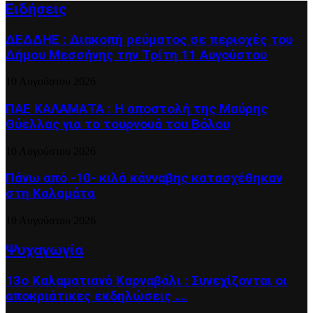
Ειδήσεις
ΔΕΔΔΗΕ : Διακοπή ρεύματος σε περιοχές του
Δήμου Μεσσήνης την Τρίτη 11 Αυγούστου
10 Αυγούστου 2026
ΠΑΕ ΚΑΛΑΜΑΤΑ : Η αποστολή της Μαύρης
Θύελλας για το τουρνουά του Βόλου
10 Αυγούστου 2026
Πάνω από -10- κιλά κάνναβης κατασχέθηκαν
στη Καλαμάτα
10 Αυγούστου 2026
Ψυχαγωγία
13ο Καλαματιανό Καρναβάλι : Συνεχίζονται οι
αποκριάτικες εκδηλώσεις ….