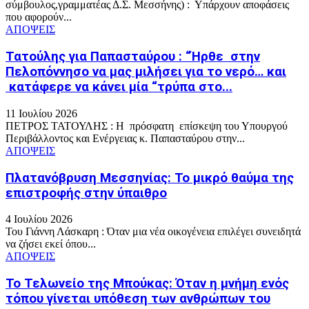
σύμβουλος,γραμματέας Δ.Σ. Μεσσήνης) : Υπάρχουν αποφάσεις
που αφορούν...
ΑΠΟΨΕΙΣ
Τατούλης για Παπασταύρου : “Ήρθε στην
Πελοπόννησο να μας μιλήσει για το νερό… και
κατάφερε να κάνει μία “τρύπα στο...
11 Ιουλίου 2026
ΠΕΤΡΟΣ ΤΑΤΟΥΛΗΣ : Η πρόσφατη επίσκεψη του Υπουργού
Περιβάλλοντος και Ενέργειας κ. Παπασταύρου στην...
ΑΠΟΨΕΙΣ
Πλατανόβρυση Μεσσηνίας: Το μικρό θαύμα της
επιστροφής στην ύπαιθρο
4 Ιουλίου 2026
Του Γιάννη Λάσκαρη : Όταν μια νέα οικογένεια επιλέγει συνειδητά
να ζήσει εκεί όπου...
ΑΠΟΨΕΙΣ
Το Τελωνείο της Μπούκας: Όταν η μνήμη ενός
τόπου γίνεται υπόθεση των ανθρώπων του