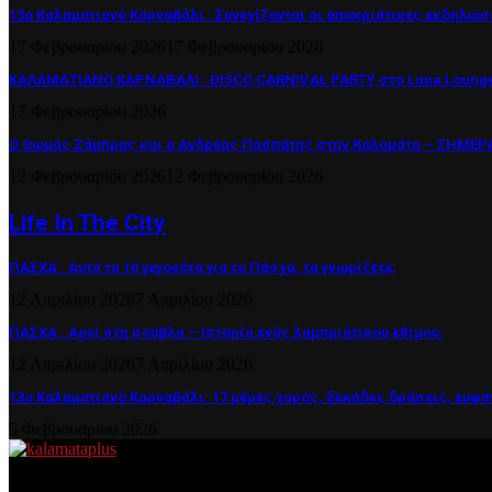
13ο Καλαματιανό Καρναβάλι : Συνεχίζονται οι αποκριάτικες εκδηλώσ
17 Φεβρουαρίου 2026
17 Φεβρουαρίου 2026
ΚΑΛΑΜΑΤΙΑΝΟ ΚΑΡΝΑΒΑΛΙ : DISCO CARNIVAL PARTY στο Luna Lounge
17 Φεβρουαρίου 2026
Ο Θωμάς Ζάμπρας και ο Ανδρέας Πασπάτης στην Καλαμάτα – ΣΗΜΕΡΑ 
12 Φεβρουαρίου 2026
12 Φεβρουαρίου 2026
Life In The City
ΠΑΣΧΑ : Αυτά τα 10 γεγονότα για το Πάσχα, τα γνωρίζετε;
12 Απριλίου 2026
7 Απριλίου 2026
ΠΑΣΧΑ : Αρνί στη σούβλα – Ιστορία ενός λαμπριάτικου εθίμου.
12 Απριλίου 2026
7 Απριλίου 2026
13ο Καλαματιανό Καρναβάλι: 17 μέρες χορός, δεκάδες δράσεις, ευφά
5 Φεβρουαρίου 2026
About US