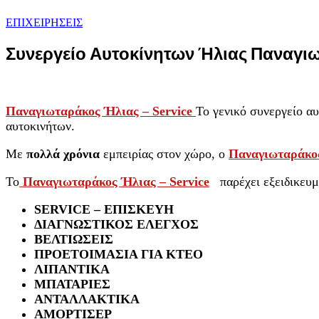
ΕΠΙΧΕΙΡΗΣΕΙΣ
Συνεργείο Αυτοκίνητων Ήλιας Παναγιω
Παναγιωταράκος Ήλιας – Service
Το γενικό συνεργείο α
αυτοκινήτων.
Με
πολλά χρόνια
εμπειρίας στον χώρο, ο
Παναγιωταράκο
Το
Παναγιωταράκος Ήλιας – Service
παρέχει εξειδικευμέν
SERVICE – ΕΠΙΣΚΕΥΗ
ΔΙΑΓΝΩΣΤΙΚΟΣ ΕΛΕΓΧΟΣ
ΒΕΛΤΙΩΣΕΙΣ
ΠΡΟΕΤΟΙΜΑΣΙΑ ΓΙΑ ΚΤΕΟ
ΛΙΠΑΝΤΙΚΑ
ΜΠΑΤΑΡΙΕΣ
ΑΝΤΑΛΛΑΚΤΙΚΑ
ΑΜΟΡΤΙΣΕ
Ρ