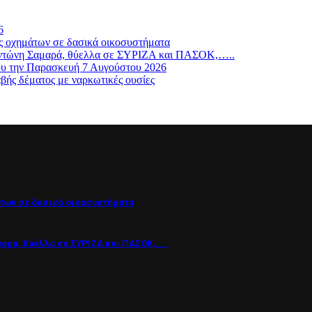
6
ς οχημάτων σε δασικά οικοσυστήματα
ν Αντώνη Σαμαρά, θύελλα σε ΣΥΡΙΖΑ και ΠΑΣΟΚ,…..
ου την Παρασκευή 7 Αυγούστου 2026
βής δέματος με ναρκωτικές ουσίες
των σε δασικά οικοσυστήματα
μαρά, θύελλα σε ΣΥΡΙΖΑ και ΠΑΣΟΚ,…..