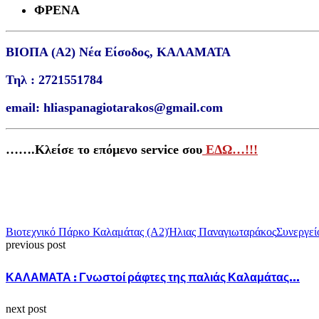
ΦΡΕΝΑ
ΒΙΟΠΑ (Α2) Νέα Είσοδος, ΚΑΛΑΜΑΤΑ
Τηλ : 2721551784
email: hliaspanagiotarakos@gmail.com
…….Κλείσε το επόμενο service σου
ΕΔΩ…!!!
Βιοτεχνικό Πάρκο Καλαμάτας (Α2)
Ήλιας Παναγιωταράκος
Συνεργεί
previous post
ΚΑΛΑΜΑΤΑ : Γνωστοί ράφτες της παλιάς Καλαμάτας…
next post