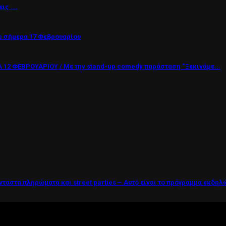
εις ….
 σήμερα 17 Φεβρουαρίου
12 ΦΕΒΡΟΥΑΡΙΟΥ / Με την stand-up comedy παράσταση “Ξεκινάμε...
νταστα πληρώματα και street parties – Αυτό είναι το πρόγραμμα εκδη