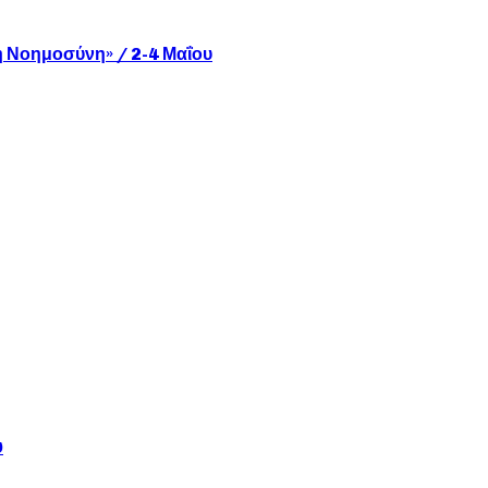
ή Νοημοσύνη» / 2-4 Μαΐου
υ