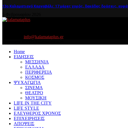
13ο Καλαματιανό Καρναβάλι: 17 μέρες χορός, δεκάδες δράσεις, ευφά
5 Φεβρουαρίου 2026
About US
Είμαστε κοντά σας πάντα για τα σοβαρά και τα....πιο ''σοβαρά'' γιατ
Contact us:
info@kalamataplus.gr
Copyright ©2025 kalamataplus.gr
Home
ΕΙΔΗΣΕΙΣ
ΜΕΣΣΗΝΙΑ
ΕΛΛΑΔΑ
ΠΕΡΙΦΕΡΕΙΑ
ΚΟΣΜΟΣ
ΨΥΧΑΓΩΓΙΑ
ΣΙΝΕΜΑ
ΘΕΑΤΡΟ
ΜΟΥΣΙΚΗ
LIFE IN THE CITY
LIFE STYLE
ΕΛΕΥΘΕΡΟΣ ΧΡΟΝΟΣ
ΕΠΙΧΕΙΡΗΣΕΙΣ
ΑΠΟΨΕΙΣ