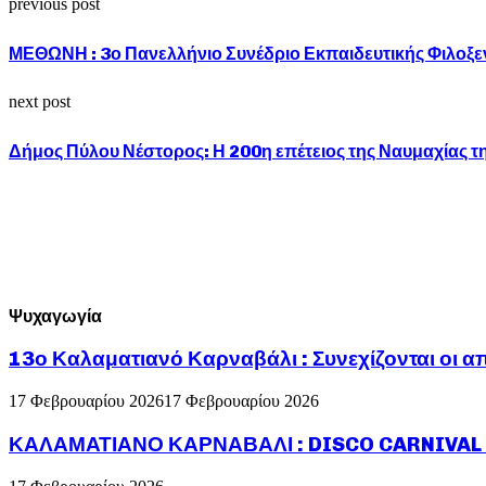
previous post
ΜΕΘΩΝΗ : 3ο Πανελλήνιο Συνέδριο Εκπαιδευτικής Φιλοξε
next post
Δήμος Πύλου Νέστορος: Η 200η επέτειος της Ναυμαχίας 
Ψυχαγωγία
13ο Καλαματιανό Καρναβάλι : Συνεχίζονται οι α
17 Φεβρουαρίου 2026
17 Φεβρουαρίου 2026
ΚΑΛΑΜΑΤΙΑΝΟ ΚΑΡΝΑΒΑΛΙ : DISCO CARNIVAL P