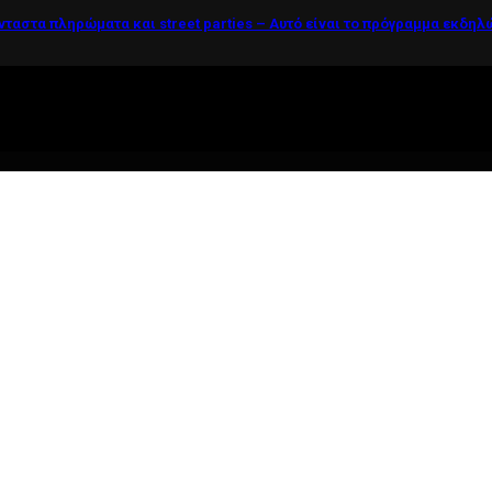
νταστα πληρώματα και street parties – Αυτό είναι το πρόγραμμα εκδη
ί η ζωή θέλει....πολύπλευρη ενημέρωση!