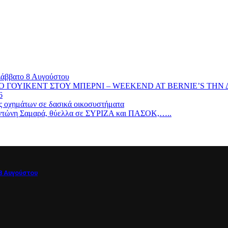
Σάββατο 8 Αυγούστου
 : ΤΡΕΛΟ ΓΟΥΙΚΕΝΤ ΣΤΟΥ ΜΠΕΡΝΙ – WEEKEND AT BERNIE’S Τ
6
ς οχημάτων σε δασικά οικοσυστήματα
ν Αντώνη Σαμαρά, θύελλα σε ΣΥΡΙΖΑ και ΠΑΣΟΚ,…..
8 Αυγούστου