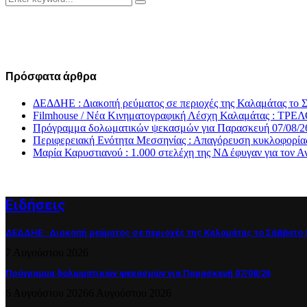
Search
for:
Πρόσφατα άρθρα
ΔΕΔΔΗΕ : Διακοπή ρεύματος σε περιοχές της Καλαμάτας το 
Filmhouse / Νέα Κινηματογραφική Λέσχη Καλαμάτας
Πρόγραμμα δολωματικών ψεκασμών για Παρασκευή 07/08/2
Περιφερειακή Ενότητα Μεσσηνίας : Απαγόρευση κυκλοφορία
Μαρία Καρυστιανού : 1.000 στελέχη της ΝΔ έφυγαν για το
Ειδήσεις
ΔΕΔΔΗΕ : Διακοπή ρεύματος σε περιοχές της Καλαμάτας το Σάββατο 
7 Αυγούστου 2026
Πρόγραμμα δολωματικών ψεκασμών για Παρασκευή 07/08/26
6 Αυγούστου 2026
6 Αυγούστου 2026