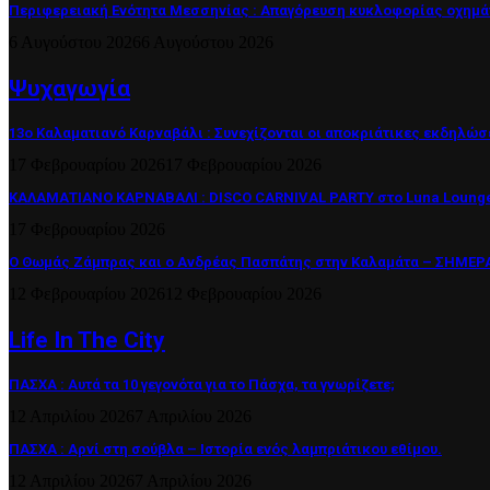
Περιφερειακή Ενότητα Μεσσηνίας : Απαγόρευση κυκλοφορίας οχημά
6 Αυγούστου 2026
6 Αυγούστου 2026
Ψυχαγωγία
13ο Καλαματιανό Καρναβάλι : Συνεχίζονται οι αποκριάτικες εκδηλώσ
17 Φεβρουαρίου 2026
17 Φεβρουαρίου 2026
ΚΑΛΑΜΑΤΙΑΝΟ ΚΑΡΝΑΒΑΛΙ : DISCO CARNIVAL PARTY στο Luna Lounge
17 Φεβρουαρίου 2026
Ο Θωμάς Ζάμπρας και ο Ανδρέας Πασπάτης στην Καλαμάτα – ΣΗΜΕΡΑ 
12 Φεβρουαρίου 2026
12 Φεβρουαρίου 2026
Life In The City
ΠΑΣΧΑ : Αυτά τα 10 γεγονότα για το Πάσχα, τα γνωρίζετε;
12 Απριλίου 2026
7 Απριλίου 2026
ΠΑΣΧΑ : Αρνί στη σούβλα – Ιστορία ενός λαμπριάτικου εθίμου.
12 Απριλίου 2026
7 Απριλίου 2026