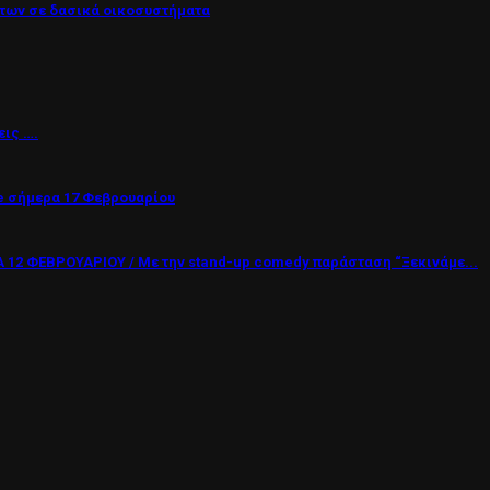
των σε δασικά οικοσυστήματα
εις ….
 σήμερα 17 Φεβρουαρίου
12 ΦΕΒΡΟΥΑΡΙΟΥ / Με την stand-up comedy παράσταση “Ξεκινάμε...