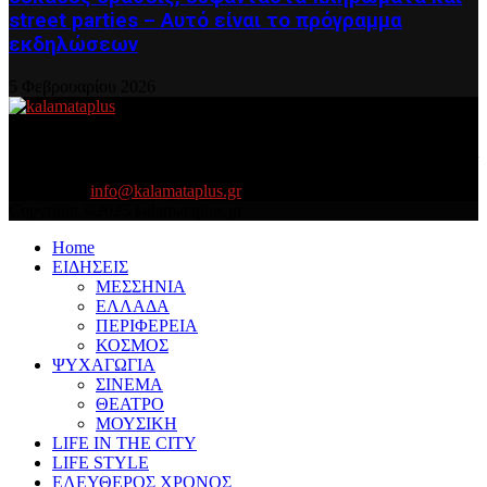
street parties – Αυτό είναι το πρόγραμμα
εκδηλώσεων
5 Φεβρουαρίου 2026
About US
Είμαστε κοντά σας πάντα για τα σοβαρά και τα....πιο ''σοβαρά'' γιατί
η ζωή θέλει....πολύπλευρη ενημέρωση!
Contact us:
info@kalamataplus.gr
Copyright ©2025 kalamataplus.gr
Home
ΕΙΔΗΣΕΙΣ
ΜΕΣΣΗΝΙΑ
ΕΛΛΑΔΑ
ΠΕΡΙΦΕΡΕΙΑ
ΚΟΣΜΟΣ
ΨΥΧΑΓΩΓΙΑ
ΣΙΝΕΜΑ
ΘΕΑΤΡΟ
ΜΟΥΣΙΚΗ
LIFE IN THE CITY
LIFE STYLE
ΕΛΕΥΘΕΡΟΣ ΧΡΟΝΟΣ