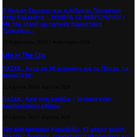
Ο Θωμάς Ζάμπρας και ο Ανδρέας Πασπάτης
στην Καλαμάτα – ΣΗΜΕΡΑ 12 ΦΕΒΡΟΥΑΡΙΟΥ /
Με την stand-up comedy παράσταση
“Ξεκινάμε...
12 Φεβρουαρίου 2026
12 Φεβρουαρίου 2026
Life In The City
ΠΑΣΧΑ : Αυτά τα 10 γεγονότα για το Πάσχα, τα
γνωρίζετε;
12 Απριλίου 2026
7 Απριλίου 2026
ΠΑΣΧΑ : Αρνί στη σούβλα – Ιστορία ενός
λαμπριάτικου εθίμου.
12 Απριλίου 2026
7 Απριλίου 2026
13ο Καλαματιανό Καρναβάλι: 17 μέρες χορός,
δεκάδες δράσεις, ευφάνταστα πληρώματα και