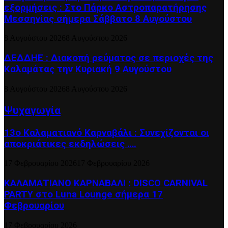
εξορμήσεις : Στο Πάρκο Αστροπαρατήρησης
Μεσσηνίας σήμερα Σάββατο 8 Αυγούστου
8 Αυγούστου 2026
8 Αυγούστου 2026
ΔΕΔΔΗΕ : Διακοπή ρεύματος σε περιοχές της
Καλαμάτας την Κυριακή 9 Αυγούστου
8 Αυγούστου 2026
8 Αυγούστου 2026
Ψυχαγωγία
13ο Καλαματιανό Καρναβάλι : Συνεχίζονται οι
αποκριάτικες εκδηλώσεις ….
17 Φεβρουαρίου 2026
17 Φεβρουαρίου 2026
ΚΑΛΑΜΑΤΙΑΝΟ ΚΑΡΝΑΒΑΛΙ : DISCO CARNIVAL
PARTY στο Luna Lounge σήμερα 17
Φεβρουαρίου
17 Φεβρουαρίου 2026