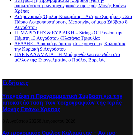
Υπεγράφη η Προγραμματική Σύμβαση για την
αποκατάσταση των τοιχογραφιών της Ιεράς Μονής Επάνω
Χρέπας
Αστρονομικός Όμιλος Καλαμάτας – Αστρο-εξορμήσεις : Στο
Πάρκο Αστροπαρατήρησης Μεσσηνίας σήμερα Σάββατο 8
Αυγούστου
Π. ΜΑΡΓΑΡΗΣ & ΕΥΡΙΔΙΚΗ – Strings Of Passion την
Πέμπτη 13 Αυγούστου /Πλατάνια Τριφυλίας
ΔΕΔΔΗΕ : Διακοπή ρεύματος σε περιοχές της Καλαμάτας
την Κυριακή 9 Αυγούστου
ΠΑΕ ΚΑΛΑΜΑΤΑ – Η Μαύρη Θύελλα επενδύει στο
μέλλον της: Επαγγελματίας ο Παύλος Βαρελάς!
Ειδήσεις
Υπεγράφη η Προγραμματική Σύμβαση για την
αποκατάσταση των τοιχογραφιών της Ιεράς
Μονής Επάνω Χρέπας
8 Αυγούστου 2026
8 Αυγούστου 2026
Αστρονομικός Όμιλος Καλαμάτας – Αστρο-