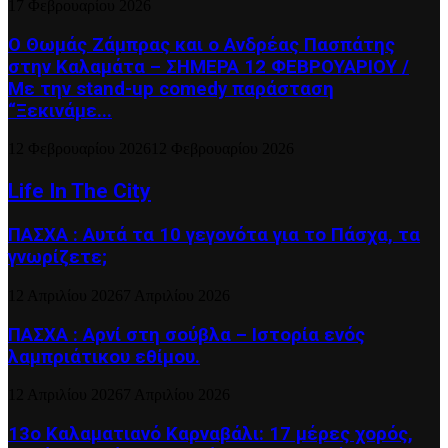
17 Φεβρουαρίου 2026
Ο Θωμάς Ζάμπρας και ο Ανδρέας Πασπάτης
στην Καλαμάτα – ΣΗΜΕΡΑ 12 ΦΕΒΡΟΥΑΡΙΟΥ /
Με την stand-up comedy παράσταση
“Ξεκινάμε...
12 Φεβρουαρίου 2026
12 Φεβρουαρίου 2026
Life In The City
ΠΑΣΧΑ : Αυτά τα 10 γεγονότα για το Πάσχα, τα
γνωρίζετε;
12 Απριλίου 2026
7 Απριλίου 2026
ΠΑΣΧΑ : Αρνί στη σούβλα – Ιστορία ενός
λαμπριάτικου εθίμου.
12 Απριλίου 2026
7 Απριλίου 2026
13ο Καλαματιανό Καρναβάλι: 17 μέρες χορός,