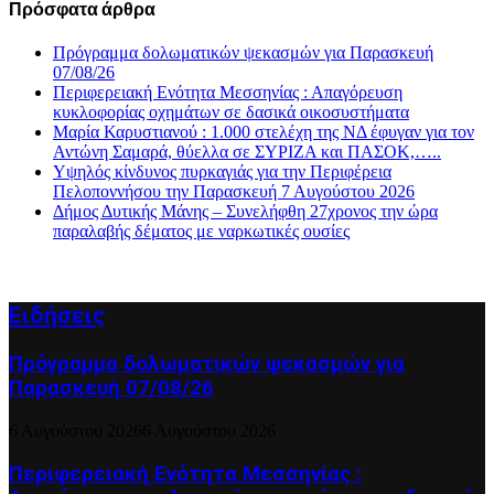
Πρόσφατα άρθρα
Πρόγραμμα δολωματικών ψεκασμών για Παρασκευή
07/08/26
Περιφερειακή Ενότητα Μεσσηνίας : Απαγόρευση
κυκλοφορίας οχημάτων σε δασικά οικοσυστήματα
Μαρία Καρυστιανού : 1.000 στελέχη της ΝΔ έφυγαν για τον
Αντώνη Σαμαρά, θύελλα σε ΣΥΡΙΖΑ και ΠΑΣΟΚ,…..
Υψηλός κίνδυνος πυρκαγιάς για την Περιφέρεια
Πελοποννήσου την Παρασκευή 7 Αυγούστου 2026
Δήμος Δυτικής Μάνης – Συνελήφθη 27χρονος την ώρα
παραλαβής δέματος με ναρκωτικές ουσίες
Ειδήσεις
Πρόγραμμα δολωματικών ψεκασμών για
Παρασκευή 07/08/26
6 Αυγούστου 2026
6 Αυγούστου 2026
Περιφερειακή Ενότητα Μεσσηνίας :