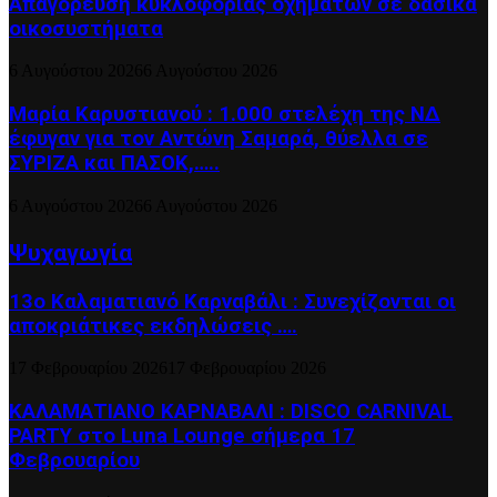
Απαγόρευση κυκλοφορίας οχημάτων σε δασικά
οικοσυστήματα
6 Αυγούστου 2026
6 Αυγούστου 2026
Μαρία Καρυστιανού : 1.000 στελέχη της ΝΔ
έφυγαν για τον Αντώνη Σαμαρά, θύελλα σε
ΣΥΡΙΖΑ και ΠΑΣΟΚ,…..
6 Αυγούστου 2026
6 Αυγούστου 2026
Ψυχαγωγία
13ο Καλαματιανό Καρναβάλι : Συνεχίζονται οι
αποκριάτικες εκδηλώσεις ….
17 Φεβρουαρίου 2026
17 Φεβρουαρίου 2026
ΚΑΛΑΜΑΤΙΑΝΟ ΚΑΡΝΑΒΑΛΙ : DISCO CARNIVAL
PARTY στο Luna Lounge σήμερα 17
Φεβρουαρίου