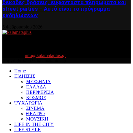
δεκάδες δράσεις, ευφάνταστα πληρώματα και
street parties – Αυτό είναι το πρόγραμμα
εκδηλώσεων
5 Φεβρουαρίου 2026
About US
Είμαστε κοντά σας πάντα για τα σοβαρά και τα....πιο ''σοβαρά'' γιατί
η ζωή θέλει....πολύπλευρη ενημέρωση!
Contact us:
info@kalamataplus.gr
Copyright ©2025 kalamataplus.gr
Home
ΕΙΔΗΣΕΙΣ
ΜΕΣΣΗΝΙΑ
ΕΛΛΑΔΑ
ΠΕΡΙΦΕΡΕΙΑ
ΚΟΣΜΟΣ
ΨΥΧΑΓΩΓΙΑ
ΣΙΝΕΜΑ
ΘΕΑΤΡΟ
ΜΟΥΣΙΚΗ
LIFE IN THE CITY
LIFE STYLE