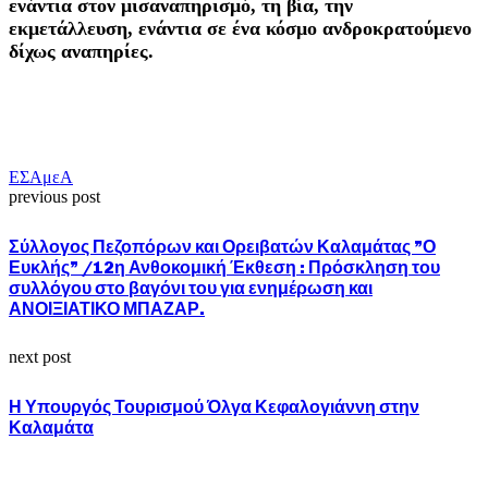
ενάντια στον μισαναπηρισμό, τη βία, την
εκμετάλλευση, ενάντια σε ένα κόσμο ανδροκρατούμενο
δίχως αναπηρίες.
ΕΣΑμεΑ
previous post
Σύλλογος Πεζοπόρων και Ορειβατών Καλαμάτας ”Ο
Ευκλής” /12η Ανθοκομική Έκθεση : Πρόσκληση του
συλλόγου στο βαγόνι του για ενημέρωση και
ΑΝΟΙΞΙΑΤΙΚΟ ΜΠΑΖΑΡ.
next post
Η Υπουργός Τουρισμού Όλγα Κεφαλογιάννη στην
Καλαμάτα