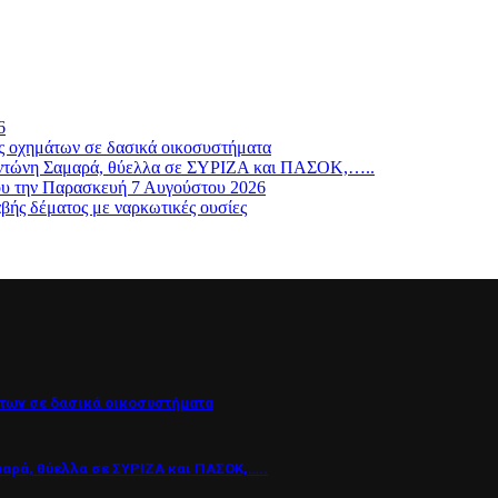
6
ς οχημάτων σε δασικά οικοσυστήματα
ν Αντώνη Σαμαρά, θύελλα σε ΣΥΡΙΖΑ και ΠΑΣΟΚ,…..
ου την Παρασκευή 7 Αυγούστου 2026
βής δέματος με ναρκωτικές ουσίες
των σε δασικά οικοσυστήματα
μαρά, θύελλα σε ΣΥΡΙΖΑ και ΠΑΣΟΚ,…..