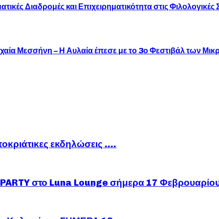
τικές Διαδρομές και Επιχειρηματικότητα στις Φιλολογικές
αία Μεσσήνη – Η Αυλαία έπεσε με το 3ο Φεστιβάλ των Μικρ
ποκριάτικες εκδηλώσεις ….
ARTY στο Luna Lounge σήμερα 17 Φεβρουαρίο