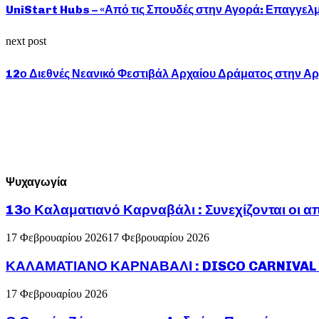
UniStart Hubs – «Από τις Σπουδές στην Αγορά: Επαγγελμα
next post
12ο Διεθνές Νεανικό Φεστιβάλ Αρχαίου Δράματος στην Αρχ
Ψυχαγωγία
13ο Καλαματιανό Καρναβάλι : Συνεχίζονται οι α
17 Φεβρουαρίου 2026
17 Φεβρουαρίου 2026
ΚΑΛΑΜΑΤΙΑΝΟ ΚΑΡΝΑΒΑΛΙ : DISCO CARNIVAL P
17 Φεβρουαρίου 2026