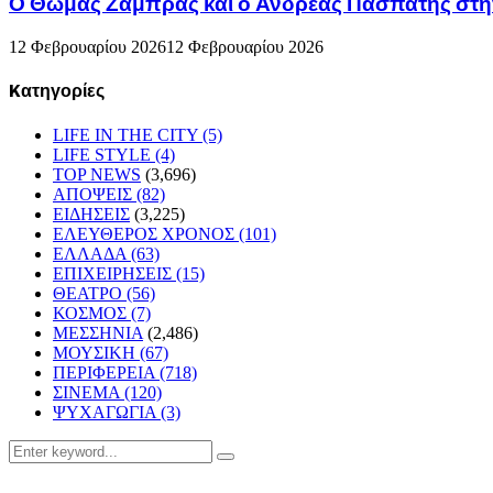
Ο Θωμάς Ζάμπρας και ο Ανδρέας Πασπάτης στη
12 Φεβρουαρίου 2026
12 Φεβρουαρίου 2026
Kατηγορίες
LIFE IN THE CITY
(5)
LIFE STYLE
(4)
TOP NEWS
(3,696)
ΑΠΟΨΕΙΣ
(82)
ΕΙΔΗΣΕΙΣ
(3,225)
ΕΛΕΥΘΕΡΟΣ ΧΡΟΝΟΣ
(101)
ΕΛΛΑΔΑ
(63)
ΕΠΙΧΕΙΡΗΣΕΙΣ
(15)
ΘΕΑΤΡΟ
(56)
ΚΟΣΜΟΣ
(7)
ΜΕΣΣΗΝΙΑ
(2,486)
ΜΟΥΣΙΚΗ
(67)
ΠΕΡΙΦΕΡΕΙΑ
(718)
ΣΙΝΕΜΑ
(120)
ΨΥΧΑΓΩΓΙΑ
(3)
Search
Search
for: