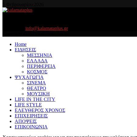
5 Φεβρουαρίου 2026
About US
Είμαστε κοντά σας πάντα για τα σοβαρά και τα....πιο ''σοβαρά'' γιατ
Contact us:
info@kalamataplus.gr
Copyright ©2025 kalamataplus.gr
Home
ΕΙΔΗΣΕΙΣ
ΜΕΣΣΗΝΙΑ
ΕΛΛΑΔΑ
ΠΕΡΙΦΕΡΕΙΑ
ΚΟΣΜΟΣ
ΨΥΧΑΓΩΓΙΑ
ΣΙΝΕΜΑ
ΘΕΑΤΡΟ
ΜΟΥΣΙΚΗ
LIFE IN THE CITY
LIFE STYLE
ΕΛΕΥΘΕΡΟΣ ΧΡΟΝΟΣ
ΕΠΙΧΕΙΡΗΣΕΙΣ
ΑΠΟΨΕΙΣ
ΕΠΙΚΟΙΝΩΝΙΑ