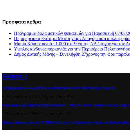
Πρόσφατα άρθρα
Πρόγραμμα δολωματικών ψεκασμών για Παρασκευή 07/08/2
Περιφερειακή Ενότητα Μεσσηνίας : Απαγόρευση κυκλοφορία
Μαρία Καρυστιανού : 1.000 στελέχη της ΝΔ έφυγαν για το
Υψηλός κίνδυνος πυρκαγιάς για την Περιφέρεια Πελοποννήσ
Δήμος Δυτικής Μάνης – Συνελήφθη 27χρονος την ώρα παραλα
Ειδήσεις
Πρόγραμμα δολωματικών ψεκασμών για Παρασκευή 07/08/26
6 Αυγούστου 2026
6 Αυγούστου 2026
Περιφερειακή Ενότητα Μεσσηνίας : Απαγόρευση κυκλοφορίας οχημά
6 Αυγούστου 2026
6 Αυγούστου 2026
Μαρία Καρυστιανού : 1.000 στελέχη της ΝΔ έφυγαν για τον Αντώνη Σα