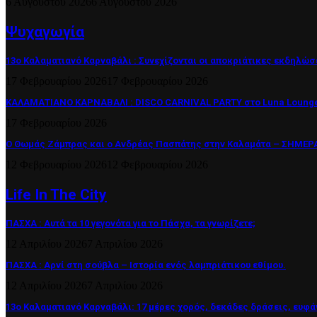
6 Αυγούστου 2026
6 Αυγούστου 2026
Ψυχαγωγία
13ο Καλαματιανό Καρναβάλι : Συνεχίζονται οι αποκριάτικες εκδηλώσ
17 Φεβρουαρίου 2026
17 Φεβρουαρίου 2026
ΚΑΛΑΜΑΤΙΑΝΟ ΚΑΡΝΑΒΑΛΙ : DISCO CARNIVAL PARTY στο Luna Lounge
17 Φεβρουαρίου 2026
Ο Θωμάς Ζάμπρας και ο Ανδρέας Πασπάτης στην Καλαμάτα – ΣΗΜΕΡΑ 
12 Φεβρουαρίου 2026
12 Φεβρουαρίου 2026
Life In The City
ΠΑΣΧΑ : Αυτά τα 10 γεγονότα για το Πάσχα, τα γνωρίζετε;
12 Απριλίου 2026
7 Απριλίου 2026
ΠΑΣΧΑ : Αρνί στη σούβλα – Ιστορία ενός λαμπριάτικου εθίμου.
12 Απριλίου 2026
7 Απριλίου 2026
13ο Καλαματιανό Καρναβάλι: 17 μέρες χορός, δεκάδες δράσεις, ευφά