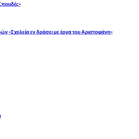
 Σπουδές»
ών «Σχολεία εν δράσει με έργα του Αριστοφάνη»
υ