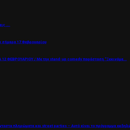
εις ….
 σήμερα 17 Φεβρουαρίου
12 ΦΕΒΡΟΥΑΡΙΟΥ / Με την stand-up comedy παράσταση “Ξεκινάμε...
νταστα πληρώματα και street parties – Αυτό είναι το πρόγραμμα εκδη