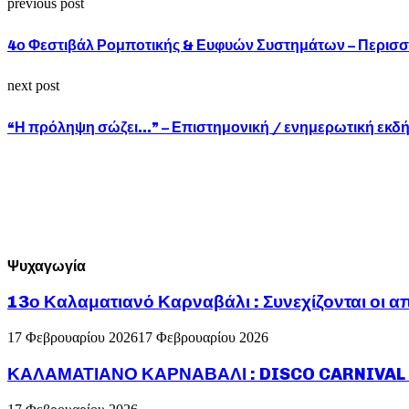
previous post
4ο Φεστιβάλ Ρομποτικής & Ευφυών Συστημάτων – Περισσότ
next post
“Η πρόληψη σώζει…” – Επιστημονική / ενημερωτική εκδ
Ψυχαγωγία
13ο Καλαματιανό Καρναβάλι : Συνεχίζονται οι α
17 Φεβρουαρίου 2026
17 Φεβρουαρίου 2026
ΚΑΛΑΜΑΤΙΑΝΟ ΚΑΡΝΑΒΑΛΙ : DISCO CARNIVAL P