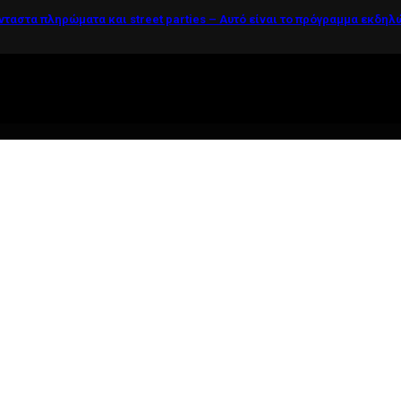
νταστα πληρώματα και street parties – Αυτό είναι το πρόγραμμα εκδη
ί η ζωή θέλει....πολύπλευρη ενημέρωση!