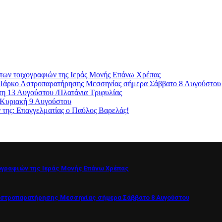
των τοιχογραφιών της Ιεράς Μονής Επάνω Χρέπας
ο Πάρκο Αστροπαρατήρησης Μεσσηνίας σήμερα Σάββατο 8 Αυγούστου
η 13 Αυγούστου /Πλατάνια Τριφυλίας
 Κυριακή 9 Αυγούστου
ς: Επαγγελματίας ο Παύλος Βαρελάς!
ογραφιών της Ιεράς Μονής Επάνω Χρέπας
Αστροπαρατήρησης Μεσσηνίας σήμερα Σάββατο 8 Αυγούστου