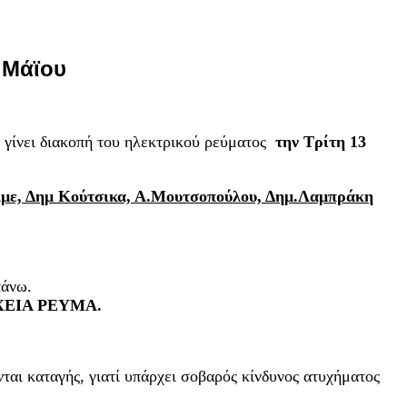
 Μάϊου
α γίνει διακοπή του ηλεκτρικού ρεύματος
την Τρίτη 13
λμε, Δημ Κούτσικα, Α.Μουτσοπούλου, Δημ.Λαμπράκη
πάνω.
ΕΙΑ ΡΕΥΜΑ.
ται καταγής, γιατί υπάρχει σοβαρός κίνδυνος ατυχήματος