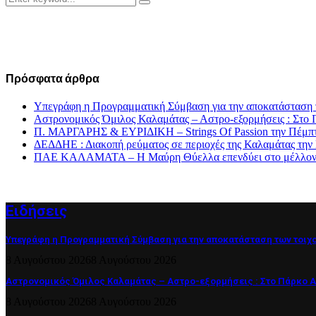
Search
for:
Πρόσφατα άρθρα
Υπεγράφη η Προγραμματική Σύμβαση για την αποκατάσταση 
Αστρονομικός Όμιλος Καλαμάτας – Αστρο-εξορμήσεις : Στ
Π. ΜΑΡΓΑΡΗΣ & ΕΥΡΙΔΙΚΗ – Strings Of Passion την Πέμπτ
ΔΕΔΔΗΕ : Διακοπή ρεύματος σε περιοχές της Καλαμάτας την
ΠΑΕ ΚΑΛΑΜΑΤΑ – Η Μαύρη Θύελλα επενδύει στο μέλλον τη
Ειδήσεις
Υπεγράφη η Προγραμματική Σύμβαση για την αποκατάσταση των τοιχ
8 Αυγούστου 2026
8 Αυγούστου 2026
Αστρονομικός Όμιλος Καλαμάτας – Αστρο-εξορμήσεις : Στο Πάρκο 
8 Αυγούστου 2026
8 Αυγούστου 2026