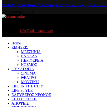
13ο Καλαματιανό Καρναβάλι: 17 μέρες χορός, δεκάδες δράσεις, ευφά
5 Φεβρουαρίου 2026
About US
Είμαστε κοντά σας πάντα για τα σοβαρά και τα....πιο ''σοβαρά'' γιατ
Contact us:
info@kalamataplus.gr
Copyright ©2025 kalamataplus.gr
Home
ΕΙΔΗΣΕΙΣ
ΜΕΣΣΗΝΙΑ
ΕΛΛΑΔΑ
ΠΕΡΙΦΕΡΕΙΑ
ΚΟΣΜΟΣ
ΨΥΧΑΓΩΓΙΑ
ΣΙΝΕΜΑ
ΘΕΑΤΡΟ
ΜΟΥΣΙΚΗ
LIFE IN THE CITY
LIFE STYLE
ΕΛΕΥΘΕΡΟΣ ΧΡΟΝΟΣ
ΕΠΙΧΕΙΡΗΣΕΙΣ
ΑΠΟΨΕΙΣ