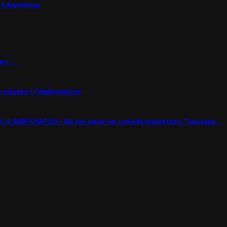
 9 Αυγούστου
εις ….
 σήμερα 17 Φεβρουαρίου
12 ΦΕΒΡΟΥΑΡΙΟΥ / Με την stand-up comedy παράσταση “Ξεκινάμε...