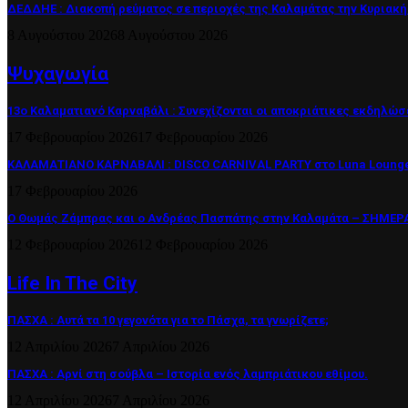
ΔΕΔΔΗΕ : Διακοπή ρεύματος σε περιοχές της Καλαμάτας την Κυριακή
8 Αυγούστου 2026
8 Αυγούστου 2026
Ψυχαγωγία
13ο Καλαματιανό Καρναβάλι : Συνεχίζονται οι αποκριάτικες εκδηλώσ
17 Φεβρουαρίου 2026
17 Φεβρουαρίου 2026
ΚΑΛΑΜΑΤΙΑΝΟ ΚΑΡΝΑΒΑΛΙ : DISCO CARNIVAL PARTY στο Luna Lounge
17 Φεβρουαρίου 2026
Ο Θωμάς Ζάμπρας και ο Ανδρέας Πασπάτης στην Καλαμάτα – ΣΗΜΕΡΑ 
12 Φεβρουαρίου 2026
12 Φεβρουαρίου 2026
Life In The City
ΠΑΣΧΑ : Αυτά τα 10 γεγονότα για το Πάσχα, τα γνωρίζετε;
12 Απριλίου 2026
7 Απριλίου 2026
ΠΑΣΧΑ : Αρνί στη σούβλα – Ιστορία ενός λαμπριάτικου εθίμου.
12 Απριλίου 2026
7 Απριλίου 2026