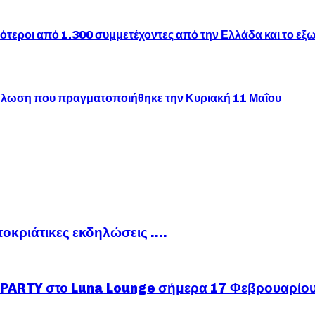
εροι από 1.300 συμμετέχοντες από την Ελλάδα και το εξω
ήλωση που πραγματοποιήθηκε την Κυριακή 11 Μαΐου
ποκριάτικες εκδηλώσεις ….
ARTY στο Luna Lounge σήμερα 17 Φεβρουαρίο