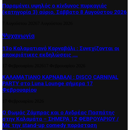
Παραμένει υψηλός ο κίνδυνος πυρκαγιάς
(κατηγορία 3) αύριο, Σάββατο 8 Αυγούστου 2026
7 Αυγούστου 2026
7 Αυγούστου 2026
Ψυχαγωγία
13ο Καλαματιανό Καρναβάλι : Συνεχίζονται οι
αποκριάτικες εκδηλώσεις ….
17 Φεβρουαρίου 2026
17 Φεβρουαρίου 2026
ΚΑΛΑΜΑΤΙΑΝΟ ΚΑΡΝΑΒΑΛΙ : DISCO CARNIVAL
PARTY στο Luna Lounge σήμερα 17
Φεβρουαρίου
17 Φεβρουαρίου 2026
Ο Θωμάς Ζάμπρας και ο Ανδρέας Πασπάτης
στην Καλαμάτα – ΣΗΜΕΡΑ 12 ΦΕΒΡΟΥΑΡΙΟΥ /
Με την stand-up comedy παράσταση