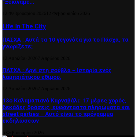
“Ξεκινάμε...
12 Φεβρουαρίου 2026
12 Φεβρουαρίου 2026
Life In The City
ΠΑΣΧΑ : Αυτά τα 10 γεγονότα για το Πάσχα, τα
γνωρίζετε;
12 Απριλίου 2026
7 Απριλίου 2026
ΠΑΣΧΑ : Αρνί στη σούβλα – Ιστορία ενός
λαμπριάτικου εθίμου.
12 Απριλίου 2026
7 Απριλίου 2026
13ο Καλαματιανό Καρναβάλι: 17 μέρες χορός,
δεκάδες δράσεις, ευφάνταστα πληρώματα και
street parties – Αυτό είναι το πρόγραμμα
εκδηλώσεων
5 Φεβρουαρίου 2026