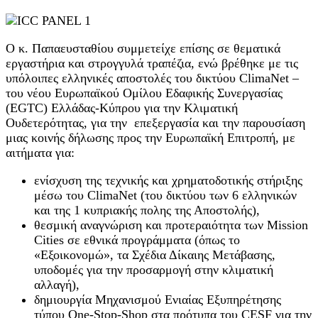
Ο κ. Παπαευσταθίου συμμετείχε επίσης σε θεματικά
εργαστήρια και στρογγυλά τραπέζια, ενώ βρέθηκε με τις
υπόλοιπες ελληνικές αποστολές του δικτύου ClimaNet –
του νέου Ευρωπαϊκού Ομίλου Εδαφικής Συνεργασίας
(EGTC) Ελλάδας-Κύπρου για την Κλιματική
Ουδετερότητας, για την επεξεργασία και την παρουσίαση
μιας κοινής δήλωσης προς την Ευρωπαϊκή Επιτροπή, με
αιτήματα για:
ενίσχυση της τεχνικής και χρηματοδοτικής στήριξης
μέσω του ClimaNet (του δικτύου των 6 ελληνικών
και της 1 κυπριακής πολης της Αποστολής),
θεσμική αναγνώριση και προτεραιότητα των Mission
Cities σε εθνικά προγράμματα (όπως το
«Εξοικονομώ», τα Σχέδια Δίκαιης Μετάβασης,
υποδομές για την προσαρμογή στην κλιματική
αλλαγή),
δημιουργία Μηχανισμού Ενιαίας Εξυπηρέτησης
τύπου One-Stop-Shop στα πρότυπα του CESF για την