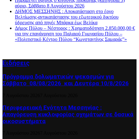
Παραμένει υψηλός ο κίνδυνος πυρκαγιάς (κατηγορία 3)
αύριο, Σάββατο 8 Αυγούστου 2026
ΔΗΜΟΣ ΜΕΣΣΗΝΗΣ : Αποκατάσταση στο έργο
Βελτίωσης-αντικατάστασης του εξωτερικού δικτύου
ύδρευσης από πηγές Μπάρκα έως Βελίκα
Δήμος Πύλου – Νέστορος : Χρηματοδότηση 2.850.000,00 €
για την επανάχρηση του Παλαιού Γυμνασίου Πύλου –
«Πολιτιστικό Κέντρο Πύλου “Κωνσταντίνος Σαμαράς”»
Ειδήσεις
Πρόγραμμα δολωματικών ψεκασμών για
Σάββατο 08/08/2026 και Δευτέρα 10/8/2026
7 Αυγούστου 2026
7 Αυγούστου 2026
Περιφερειακή Ενότητα Μεσσηνίας :
Απαγόρευση κυκλοφορίας οχημάτων σε δασικά
οικοσυστήματα
7 Αυγούστου 2026
7 Αυγούστου 2026