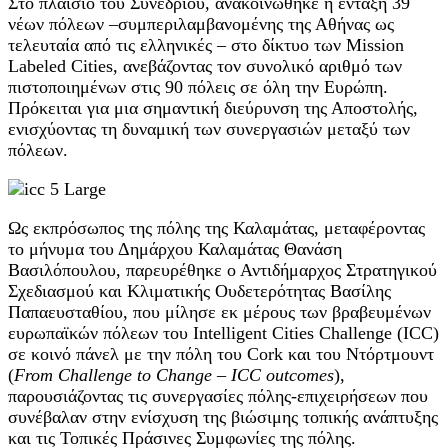
Στο πλαίσιο του Συνεδρίου, ανακοινώθηκε η ένταξη 39
νέων πόλεων –συμπεριλαμβανομένης της Αθήνας ως
τελευταία από τις ελληνικές – στο δίκτυο των Mission
Labeled Cities, ανεβάζοντας τον συνολικό αριθμό των
πιστοποιημένων στις 90 πόλεις σε όλη την Ευρώπη.
Πρόκειται για μια σημαντική διεύρυνση της Αποστολής,
ενισχύοντας τη δυναμική των συνεργασιών μεταξύ των
πόλεων.
Ως εκπρόσωπος της πόλης της Καλαμάτας, μεταφέροντας
το μήνυμα του Δημάρχου Καλαμάτας Θανάση
Βασιλόπουλου, παρευρέθηκε ο Αντιδήμαρχος Στρατηγικού
Σχεδιασμού και Κλιματικής Ουδετερότητας Βασίλης
Παπαευσταθίου, που μίλησε εκ μέρους των βραβευμένων
ευρωπαϊκών πόλεων του Intelligent Cities Challenge (ICC)
σε κοινό πάνελ με την πόλη του Cork και του Ντόρτμουντ
(
From Challenge to Change – ICC outcomes
),
παρουσιάζοντας τις συνεργασίες πόλης-επιχειρήσεων που
συνέβαλαν στην ενίσχυση της βιώσιμης τοπικής ανάπτυξης
και τις Τοπικές Πράσινες Συμφωνίες της πόλης.