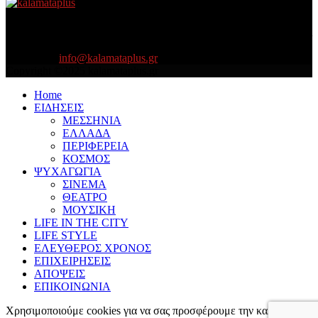
About US
Είμαστε κοντά σας πάντα για τα σοβαρά και τα....πιο ''σοβαρά'' γιατί
η ζωή θέλει....πολύπλευρη ενημέρωση!
Contact us:
info@kalamataplus.gr
Copyright ©2025 kalamataplus.gr
Home
ΕΙΔΗΣΕΙΣ
ΜΕΣΣΗΝΙΑ
ΕΛΛΑΔΑ
ΠΕΡΙΦΕΡΕΙΑ
ΚΟΣΜΟΣ
ΨΥΧΑΓΩΓΙΑ
ΣΙΝΕΜΑ
ΘΕΑΤΡΟ
ΜΟΥΣΙΚΗ
LIFE IN THE CITY
LIFE STYLE
ΕΛΕΥΘΕΡΟΣ ΧΡΟΝΟΣ
ΕΠΙΧΕΙΡΗΣΕΙΣ
ΑΠΟΨΕΙΣ
ΕΠΙΚΟΙΝΩΝΙΑ
Χρησιμοποιούμε cookies για να σας προσφέρουμε την καλύτερη