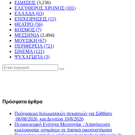
ΕΙΔΗΣΕΙΣ
(3,236)
ΕΛΕΥΘΕΡΟΣ ΧΡΟΝΟΣ
(101)
ΕΛΛΑΔΑ
(63)
ΕΠΙΧΕΙΡΗΣΕΙΣ
(15)
ΘΕΑΤΡΟ
(56)
ΚΟΣΜΟΣ
(7)
ΜΕΣΣΗΝΙΑ
(2,494)
ΜΟΥΣΙΚΗ
(67)
ΠΕΡΙΦΕΡΕΙΑ
(721)
ΣΙΝΕΜΑ
(121)
ΨΥΧΑΓΩΓΙΑ
(3)
Search
Search
for:
Πρόσφατα άρθρα
Πρόγραμμα δολωματικών ψεκασμών για Σάββατο
08/08/2026 και Δευτέρα 10/8/2026
Περιφερειακή Ενότητα Μεσσηνίας : Απαγόρευση
κυκλοφορίας οχημάτων σε δασικά οικοσυστήματα