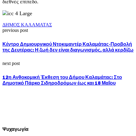
διεθνές επίπεδο.
ΔΗΜΟΣ ΚΑΛΑΜΑΤΑΣ
previous post
Κέντρο Δημιουργικού Ντοκιμαντέρ Καλαμάτας-Προβολή
της Δευτέρας: Η ζωή δεν είναι διαγωνισμός, αλλά κερδίζω
next post
12η Ανθοκομική Έκθεση του Δήμου Καλαμάτας: Στο
Δημοτικό Πάρκο Σιδηροδρόμων έως και 18 Μαΐου
Ψυχαγωγία