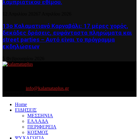
λαμπριάτικου εθίμου.
12 Απριλίου 2026
7 Απριλίου 2026
13ο Καλαματιανό Καρναβάλι: 17 μέρες χορός,
δεκάδες δράσεις, ευφάνταστα πληρώματα και
street parties – Αυτό είναι το πρόγραμμα
εκδηλώσεων
5 Φεβρουαρίου 2026
About US
Είμαστε κοντά σας πάντα για τα σοβαρά και τα....πιο ''σοβαρά'' γιατί
η ζωή θέλει....πολύπλευρη ενημέρωση!
Contact us:
info@kalamataplus.gr
Copyright ©2025 kalamataplus.gr
Home
ΕΙΔΗΣΕΙΣ
ΜΕΣΣΗΝΙΑ
ΕΛΛΑΔΑ
ΠΕΡΙΦΕΡΕΙΑ
ΚΟΣΜΟΣ
ΨΥΧΑΓΩΓΙΑ