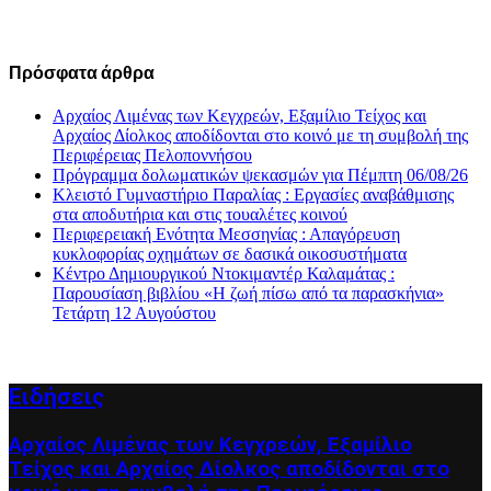
Πρόσφατα άρθρα
Αρχαίος Λιμένας των Κεγχρεών, Εξαμίλιο Τείχος και
Aρχαίος Δίολκος αποδίδονται στο κοινό με τη συμβολή της
Περιφέρειας Πελοποννήσου
Πρόγραμμα δολωματικών ψεκασμών για Πέμπτη 06/08/26
Κλειστό Γυμναστήριο Παραλίας : Εργασίες αναβάθμισης
στα αποδυτήρια και στις τουαλέτες κοινού
Περιφερειακή Ενότητα Μεσσηνίας : Απαγόρευση
κυκλοφορίας οχημάτων σε δασικά οικοσυστήματα
Κέντρο Δημιουργικού Ντοκιμαντέρ Καλαμάτας :
Παρουσίαση βιβλίου «Η ζωή πίσω από τα παρασκήνια»
Τετάρτη 12 Αυγούστου
Ειδήσεις
Αρχαίος Λιμένας των Κεγχρεών, Εξαμίλιο
Τείχος και Aρχαίος Δίολκος αποδίδονται στο