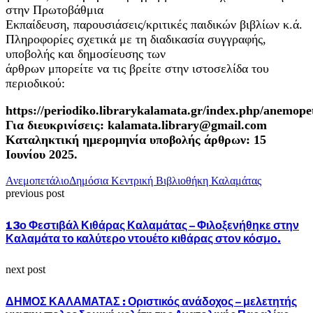
στην Πρωτοβάθμια
Εκπαίδευση, παρουσιάσεις/κριτικές παιδικών βιβλίων κ.ά.
Πληροφορίες σχετικά με τη διαδικασία συγγραφής,
υποβολής και δημοσίευσης των
άρθρων μπορείτε να τις βρείτε στην ιστοσελίδα του
περιοδικού:
https://periodiko.librarykalamata.gr/index.php/anemop
Για διευκρινίσεις: kalamata.library@gmail.com
Καταληκτική ημερομηνία υποβολής άρθρων: 15
Ιουνίου 2025.
Ανεμοπετάλιο
Δημόσια Κεντρική Βιβλιοθήκη Καλαμάτας
previous post
13ο Φεστιβάλ Κιθάρας Καλαμάτας – Φιλοξενήθηκε στην
Καλαμάτα το καλύτερο ντουέτο κιθάρας στον κόσμο.
next post
ΔΗΜΟΣ ΚΑΛΑΜΑΤΑΣ : Οριστικός ανάδοχος – μελετητής