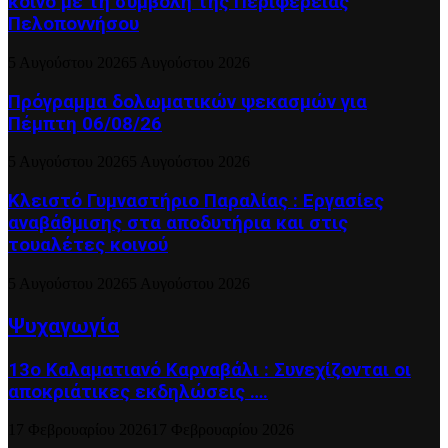
κοινό με τη συμβολή της Περιφέρειας
Πελοποννήσου
5 Αυγούστου 2026
5 Αυγούστου 2026
Πρόγραμμα δολωματικών ψεκασμών για
Πέμπτη 06/08/26
5 Αυγούστου 2026
5 Αυγούστου 2026
Κλειστό Γυμναστήριο Παραλίας : Εργασίες
αναβάθμισης στα αποδυτήρια και στις
τουαλέτες κοινού
5 Αυγούστου 2026
5 Αυγούστου 2026
Ψυχαγωγία
13ο Καλαματιανό Καρναβάλι : Συνεχίζονται οι
αποκριάτικες εκδηλώσεις ….
17 Φεβρουαρίου 2026
17 Φεβρουαρίου 2026