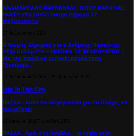
ΚΑΛΑΜΑΤΙΑΝΟ ΚΑΡΝΑΒΑΛΙ : DISCO CARNIVAL
PARTY στο Luna Lounge σήμερα 17
Φεβρουαρίου
17 Φεβρουαρίου 2026
Ο Θωμάς Ζάμπρας και ο Ανδρέας Πασπάτης
στην Καλαμάτα – ΣΗΜΕΡΑ 12 ΦΕΒΡΟΥΑΡΙΟΥ /
Με την stand-up comedy παράσταση
“Ξεκινάμε...
12 Φεβρουαρίου 2026
12 Φεβρουαρίου 2026
Life In The City
ΠΑΣΧΑ : Αυτά τα 10 γεγονότα για το Πάσχα, τα
γνωρίζετε;
12 Απριλίου 2026
7 Απριλίου 2026
ΠΑΣΧΑ : Αρνί στη σούβλα – Ιστορία ενός