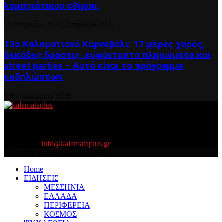
λαμπριάτικου εθίμου.
12 Απριλίου 2026
7 Απριλίου 2026
13ο Καλαματιανό Καρναβάλι: 17 μέρες χορός,
δεκάδες δράσεις, ευφάνταστα πληρώματα και
street parties – Αυτό είναι το πρόγραμμα
εκδηλώσεων
5 Φεβρουαρίου 2026
About US
Είμαστε κοντά σας πάντα για τα σοβαρά και τα....πιο ''σοβαρά'' γιατί
η ζωή θέλει....πολύπλευρη ενημέρωση!
Contact us:
info@kalamataplus.gr
Copyright ©2025 kalamataplus.gr
Home
ΕΙΔΗΣΕΙΣ
ΜΕΣΣΗΝΙΑ
ΕΛΛΑΔΑ
ΠΕΡΙΦΕΡΕΙΑ
ΚΟΣΜΟΣ