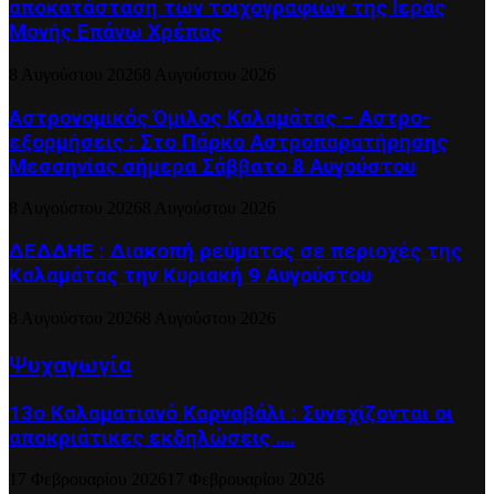
αποκατάσταση των τοιχογραφιών της Ιεράς
Μονής Επάνω Χρέπας
8 Αυγούστου 2026
8 Αυγούστου 2026
Αστρονομικός Όμιλος Καλαμάτας – Αστρο-
εξορμήσεις : Στο Πάρκο Αστροπαρατήρησης
Μεσσηνίας σήμερα Σάββατο 8 Αυγούστου
8 Αυγούστου 2026
8 Αυγούστου 2026
ΔΕΔΔΗΕ : Διακοπή ρεύματος σε περιοχές της
Καλαμάτας την Κυριακή 9 Αυγούστου
8 Αυγούστου 2026
8 Αυγούστου 2026
Ψυχαγωγία
13ο Καλαματιανό Καρναβάλι : Συνεχίζονται οι
αποκριάτικες εκδηλώσεις ….
17 Φεβρουαρίου 2026
17 Φεβρουαρίου 2026