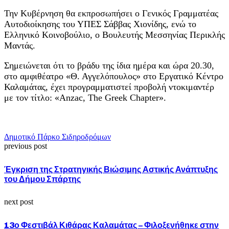
Την Κυβέρνηση θα εκπροσωπήσει ο Γενικός Γραμματέας
Αυτοδιοίκησης του ΥΠΕΣ Σάββας Χιονίδης, ενώ το
Ελληνικό Κοινοβούλιο, ο Βουλευτής Μεσσηνίας Περικλής
Μαντάς.
Σημειώνεται ότι το βράδυ της ίδια ημέρα και ώρα 20.30,
στο αμφιθέατρο «Θ. Αγγελόπουλος» στο Εργατικό Κέντρο
Καλαμάτας, έχει προγραμματιστεί προβολή ντοκιμαντέρ
με τον τίτλο: «Anzac, The Greek Chapter».
Δημοτικό Πάρκο Σιδηροδρόμων
previous post
Έγκριση της Στρατηγικής Βιώσιμης Αστικής Ανάπτυξης
του Δήμου Σπάρτης
next post
13ο Φεστιβάλ Κιθάρας Καλαμάτας – Φιλοξενήθηκε στην