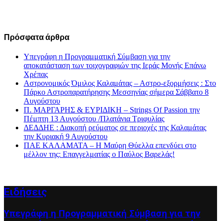
Πρόσφατα άρθρα
Υπεγράφη η Προγραμματική Σύμβαση για την
αποκατάσταση των τοιχογραφιών της Ιεράς Μονής Επάνω
Χρέπας
Αστρονομικός Όμιλος Καλαμάτας – Αστρο-εξορμήσεις : Στο
Πάρκο Αστροπαρατήρησης Μεσσηνίας σήμερα Σάββατο 8
Αυγούστου
Π. ΜΑΡΓΑΡΗΣ & ΕΥΡΙΔΙΚΗ – Strings Of Passion την
Πέμπτη 13 Αυγούστου /Πλατάνια Τριφυλίας
ΔΕΔΔΗΕ : Διακοπή ρεύματος σε περιοχές της Καλαμάτας
την Κυριακή 9 Αυγούστου
ΠΑΕ ΚΑΛΑΜΑΤΑ – Η Μαύρη Θύελλα επενδύει στο
μέλλον της: Επαγγελματίας ο Παύλος Βαρελάς!
Ειδήσεις
Υπεγράφη η Προγραμματική Σύμβαση για την