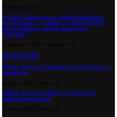
17 Φεβρουαρίου 2026
Ο Θωμάς Ζάμπρας και ο Ανδρέας Πασπάτης
στην Καλαμάτα – ΣΗΜΕΡΑ 12 ΦΕΒΡΟΥΑΡΙΟΥ /
Με την stand-up comedy παράσταση
“Ξεκινάμε...
12 Φεβρουαρίου 2026
12 Φεβρουαρίου 2026
Life In The City
ΠΑΣΧΑ : Αυτά τα 10 γεγονότα για το Πάσχα, τα
γνωρίζετε;
12 Απριλίου 2026
7 Απριλίου 2026
ΠΑΣΧΑ : Αρνί στη σούβλα – Ιστορία ενός
λαμπριάτικου εθίμου.
12 Απριλίου 2026
7 Απριλίου 2026