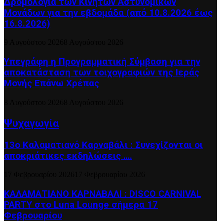
Δρομολόγια των Κινητών Αστυνομικών
Μονάδων για την εβδομάδα (από 10.8.2026 έως
16.8.2026)
9 Αυγούστου 2026
8 Αυγούστου 2026
Υπεγράφη η Προγραμματική Σύμβαση για την
αποκατάσταση των τοιχογραφιών της Ιεράς
Μονής Επάνω Χρέπας
8 Αυγούστου 2026
8 Αυγούστου 2026
Ψυχαγωγία
13ο Καλαματιανό Καρναβάλι : Συνεχίζονται οι
αποκριάτικες εκδηλώσεις ….
17 Φεβρουαρίου 2026
17 Φεβρουαρίου 2026
ΚΑΛΑΜΑΤΙΑΝΟ ΚΑΡΝΑΒΑΛΙ : DISCO CARNIVAL
PARTY στο Luna Lounge σήμερα 17
Φεβρουαρίου