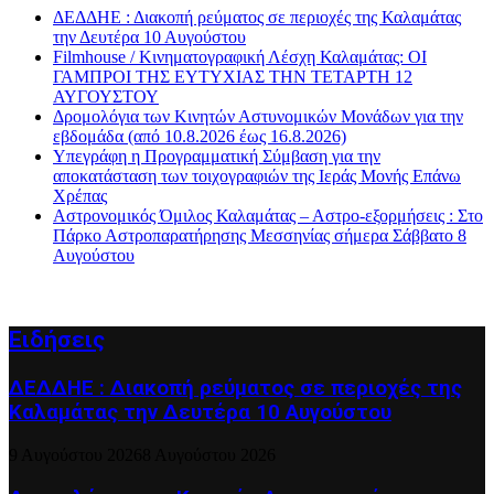
ΔΕΔΔΗΕ : Διακοπή ρεύματος σε περιοχές της Καλαμάτας
την Δευτέρα 10 Αυγούστου
Filmhouse / Κινηματογραφική Λέσχη Καλαμάτας: ΟΙ
ΓΑΜΠΡΟΙ ΤΗΣ ΕΥΤΥΧΙΑΣ ΤΗΝ ΤΕΤΑΡΤΗ 12
ΑΥΓΟΥΣΤΟΥ
Δρομολόγια των Κινητών Αστυνομικών Μονάδων για την
εβδομάδα (από 10.8.2026 έως 16.8.2026)
Υπεγράφη η Προγραμματική Σύμβαση για την
αποκατάσταση των τοιχογραφιών της Ιεράς Μονής Επάνω
Χρέπας
Αστρονομικός Όμιλος Καλαμάτας – Αστρο-εξορμήσεις : Στο
Πάρκο Αστροπαρατήρησης Μεσσηνίας σήμερα Σάββατο 8
Αυγούστου
Ειδήσεις
ΔΕΔΔΗΕ : Διακοπή ρεύματος σε περιοχές της
Καλαμάτας την Δευτέρα 10 Αυγούστου
9 Αυγούστου 2026
8 Αυγούστου 2026