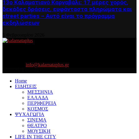
13ο Καλαματιανό Καρναβάλι: 17 μέρες χορός,
δεκάδες δράσεις, ευφάνταστα πληρώματα και
street parties – Αυτό είναι το πρόγραμμα
εκδηλώσεων
5 Φεβρουαρίου 2026
About US
Είμαστε κοντά σας πάντα για τα σοβαρά και τα....πιο ''σοβαρά'' γιατί
η ζωή θέλει....πολύπλευρη ενημέρωση!
Contact us:
info@kalamataplus.gr
Copyright ©2025 kalamataplus.gr
Home
ΕΙΔΗΣΕΙΣ
ΜΕΣΣΗΝΙΑ
ΕΛΛΑΔΑ
ΠΕΡΙΦΕΡΕΙΑ
ΚΟΣΜΟΣ
ΨΥΧΑΓΩΓΙΑ
ΣΙΝΕΜΑ
ΘΕΑΤΡΟ
ΜΟΥΣΙΚΗ
LIFE IN THE CITY