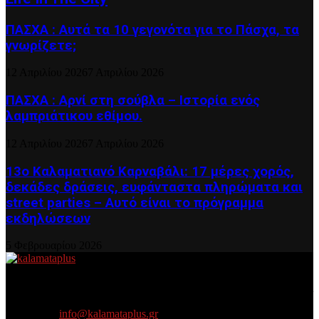
ΠΑΣΧΑ : Αυτά τα 10 γεγονότα για το Πάσχα, τα
γνωρίζετε;
12 Απριλίου 2026
7 Απριλίου 2026
ΠΑΣΧΑ : Αρνί στη σούβλα – Ιστορία ενός
λαμπριάτικου εθίμου.
12 Απριλίου 2026
7 Απριλίου 2026
13ο Καλαματιανό Καρναβάλι: 17 μέρες χορός,
δεκάδες δράσεις, ευφάνταστα πληρώματα και
street parties – Αυτό είναι το πρόγραμμα
εκδηλώσεων
5 Φεβρουαρίου 2026
About US
Είμαστε κοντά σας πάντα για τα σοβαρά και τα....πιο ''σοβαρά'' γιατί
η ζωή θέλει....πολύπλευρη ενημέρωση!
Contact us:
info@kalamataplus.gr