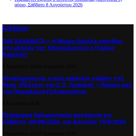
αύριο, Σάββατο 8 Αυγούστου 2026
Ειδήσεις
ΠΑΕ ΚΑΛΑΜΑΤΑ – Η Μαύρη Θύελλα επενδύει
στο μέλλον της: Επαγγελματίας ο Παύλος
Βαρελάς!
8 Αυγούστου 2026
8 Αυγούστου 2026
Ολοκληρώνεται ο νέος κυκλικός κόμβος στη
θέση «Πλάτσα» της Ε.Ο. Τρίπολης – Πύργου από
την Περιφέρεια Πελοποννήσου
8 Αυγούστου 2026
Πρόγραμμα δολωματικών ψεκασμών για
Σάββατο 08/08/2026 και Δευτέρα 10/8/2026
7 Αυγούστου 2026
7 Αυγούστου 2026