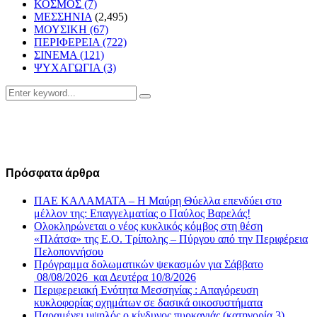
ΚΟΣΜΟΣ
(7)
ΜΕΣΣΗΝΙΑ
(2,495)
ΜΟΥΣΙΚΗ
(67)
ΠΕΡΙΦΕΡΕΙΑ
(722)
ΣΙΝΕΜΑ
(121)
ΨΥΧΑΓΩΓΙΑ
(3)
Search
Search
for:
Πρόσφατα άρθρα
ΠΑΕ ΚΑΛΑΜΑΤΑ – Η Μαύρη Θύελλα επενδύει στο
μέλλον της: Επαγγελματίας ο Παύλος Βαρελάς!
Ολοκληρώνεται ο νέος κυκλικός κόμβος στη θέση
«Πλάτσα» της Ε.Ο. Τρίπολης – Πύργου από την Περιφέρεια
Πελοποννήσου
Πρόγραμμα δολωματικών ψεκασμών για Σάββατο
08/08/2026 και Δευτέρα 10/8/2026
Περιφερειακή Ενότητα Μεσσηνίας : Απαγόρευση
κυκλοφορίας οχημάτων σε δασικά οικοσυστήματα
Παραμένει υψηλός ο κίνδυνος πυρκαγιάς (κατηγορία 3)