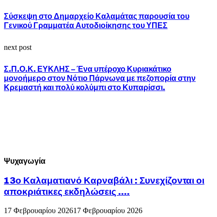
Σύσκεψη στο Δημαρχείο Καλαμάτας παρουσία του
Γενικού Γραμματέα Αυτοδιοίκησης του ΥΠΕΣ
next post
Σ.Π.Ο.Κ. ΕΥΚΛΗΣ – Ένα υπέροχο Κυριακάτικο
μονοήμερο στον Νότιο Πάρνωνα με πεζοπορία στην
Κρεμαστή και πολύ κολύμπι στο Κυπαρίσσι.
Ψυχαγωγία
13ο Καλαματιανό Καρναβάλι : Συνεχίζονται οι
αποκριάτικες εκδηλώσεις ….
17 Φεβρουαρίου 2026
17 Φεβρουαρίου 2026