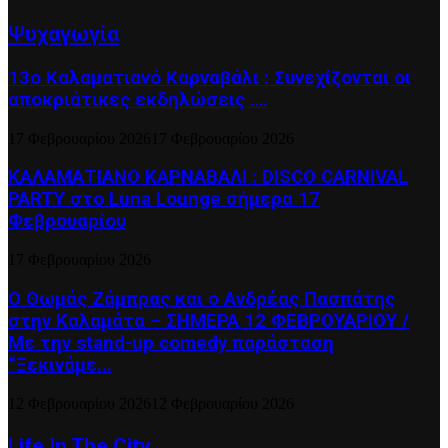
Ψυχαγωγία
13ο Καλαματιανό Καρναβάλι : Συνεχίζονται οι
αποκριάτικες εκδηλώσεις ….
17 Φεβρουαρίου 2026
17 Φεβρουαρίου 2026
ΚΑΛΑΜΑΤΙΑΝΟ ΚΑΡΝΑΒΑΛΙ : DISCO CARNIVAL
PARTY στο Luna Lounge σήμερα 17
Φεβρουαρίου
17 Φεβρουαρίου 2026
Ο Θωμάς Ζάμπρας και ο Ανδρέας Πασπάτης
στην Καλαμάτα – ΣΗΜΕΡΑ 12 ΦΕΒΡΟΥΑΡΙΟΥ /
Με την stand-up comedy παράσταση
“Ξεκινάμε...
12 Φεβρουαρίου 2026
12 Φεβρουαρίου 2026
Life In The City