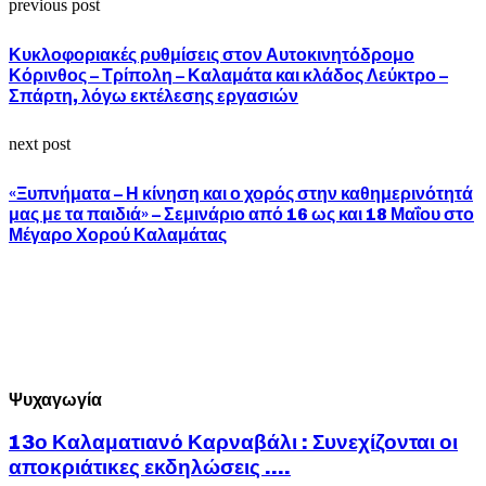
previous post
Κυκλοφοριακές ρυθμίσεις στον Αυτοκινητόδρομο
Κόρινθος – Τρίπολη – Καλαμάτα και κλάδος Λεύκτρο –
Σπάρτη, λόγω εκτέλεσης εργασιών
next post
«Ξυπνήματα – Η κίνηση και ο χορός στην καθημερινότητά
μας με τα παιδιά» – Σεμινάριο από 16 ως και 18 Μαΐου στο
Μέγαρο Χορού Καλαμάτας
Ψυχαγωγία
13ο Καλαματιανό Καρναβάλι : Συνεχίζονται οι
αποκριάτικες εκδηλώσεις ….