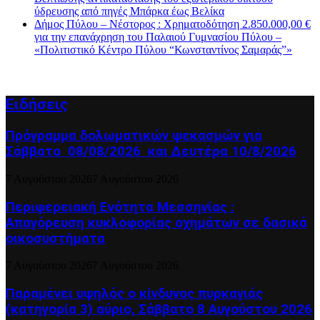
ύδρευσης από πηγές Μπάρκα έως Βελίκα
Δήμος Πύλου – Νέστορος : Χρηματοδότηση 2.850.000,00 €
για την επανάχρηση του Παλαιού Γυμνασίου Πύλου –
«Πολιτιστικό Κέντρο Πύλου “Κωνσταντίνος Σαμαράς”»
Ειδήσεις
Πρόγραμμα δολωματικών ψεκασμών για
Σάββατο 08/08/2026 και Δευτέρα 10/8/2026
7 Αυγούστου 2026
7 Αυγούστου 2026
Περιφερειακή Ενότητα Μεσσηνίας :
Απαγόρευση κυκλοφορίας οχημάτων σε δασικά
οικοσυστήματα
7 Αυγούστου 2026
7 Αυγούστου 2026
Παραμένει υψηλός ο κίνδυνος πυρκαγιάς
(κατηγορία 3) αύριο, Σάββατο 8 Αυγούστου 2026