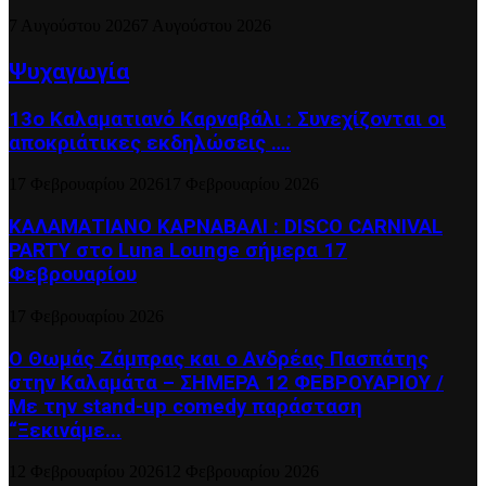
7 Αυγούστου 2026
7 Αυγούστου 2026
Ψυχαγωγία
13ο Καλαματιανό Καρναβάλι : Συνεχίζονται οι
αποκριάτικες εκδηλώσεις ….
17 Φεβρουαρίου 2026
17 Φεβρουαρίου 2026
ΚΑΛΑΜΑΤΙΑΝΟ ΚΑΡΝΑΒΑΛΙ : DISCO CARNIVAL
PARTY στο Luna Lounge σήμερα 17
Φεβρουαρίου
17 Φεβρουαρίου 2026
Ο Θωμάς Ζάμπρας και ο Ανδρέας Πασπάτης
στην Καλαμάτα – ΣΗΜΕΡΑ 12 ΦΕΒΡΟΥΑΡΙΟΥ /
Με την stand-up comedy παράσταση
“Ξεκινάμε...
12 Φεβρουαρίου 2026
12 Φεβρουαρίου 2026