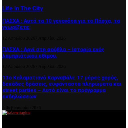
Life In The City
ΠΑΣΧΑ : Αυτά τα 10 γεγονότα για το Πάσχα, τα
γνωρίζετε;
12 Απριλίου 2026
7 Απριλίου 2026
ΠΑΣΧΑ : Αρνί στη σούβλα – Ιστορία ενός
λαμπριάτικου εθίμου.
12 Απριλίου 2026
7 Απριλίου 2026
13ο Καλαματιανό Καρναβάλι: 17 μέρες χορός,
δεκάδες δράσεις, ευφάνταστα πληρώματα και
street parties – Αυτό είναι το πρόγραμμα
εκδηλώσεων
5 Φεβρουαρίου 2026
About US
Είμαστε κοντά σας πάντα για τα σοβαρά και τα....πιο ''σοβαρά'' γιατί