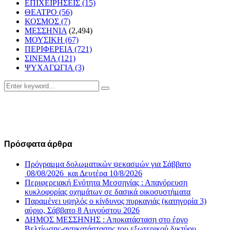
ΕΠΙΧΕΙΡΗΣΕΙΣ
(15)
ΘΕΑΤΡΟ
(56)
ΚΟΣΜΟΣ
(7)
ΜΕΣΣΗΝΙΑ
(2,494)
ΜΟΥΣΙΚΗ
(67)
ΠΕΡΙΦΕΡΕΙΑ
(721)
ΣΙΝΕΜΑ
(121)
ΨΥΧΑΓΩΓΙΑ
(3)
Search
Search
for:
Πρόσφατα άρθρα
Πρόγραμμα δολωματικών ψεκασμών για Σάββατο
08/08/2026 και Δευτέρα 10/8/2026
Περιφερειακή Ενότητα Μεσσηνίας : Απαγόρευση
κυκλοφορίας οχημάτων σε δασικά οικοσυστήματα
Παραμένει υψηλός ο κίνδυνος πυρκαγιάς (κατηγορία 3)
αύριο, Σάββατο 8 Αυγούστου 2026
ΔΗΜΟΣ ΜΕΣΣΗΝΗΣ : Αποκατάσταση στο έργο
Βελτίωσης-αντικατάστασης του εξωτερικού δικτύου