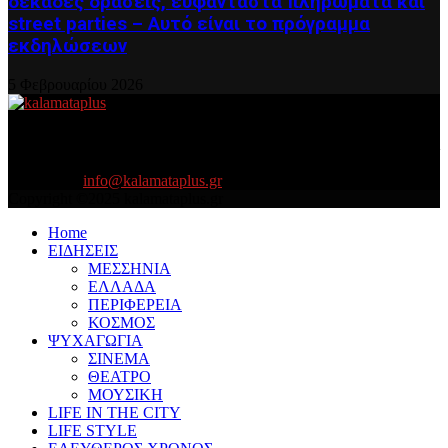
δεκάδες δράσεις, ευφάνταστα πληρώματα και
street parties – Αυτό είναι το πρόγραμμα
εκδηλώσεων
5 Φεβρουαρίου 2026
About US
Είμαστε κοντά σας πάντα για τα σοβαρά και τα....πιο ''σοβαρά'' γιατί
η ζωή θέλει....πολύπλευρη ενημέρωση!
Contact us:
info@kalamataplus.gr
Copyright ©2025 kalamataplus.gr
Home
ΕΙΔΗΣΕΙΣ
ΜΕΣΣΗΝΙΑ
ΕΛΛΑΔΑ
ΠΕΡΙΦΕΡΕΙΑ
ΚΟΣΜΟΣ
ΨΥΧΑΓΩΓΙΑ
ΣΙΝΕΜΑ
ΘΕΑΤΡΟ
ΜΟΥΣΙΚΗ
LIFE IN THE CITY
LIFE STYLE