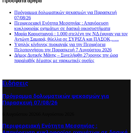
Πρόσφατα άρθρα
Πρόγραμμα δολωματικών ψεκασμών για Παρασκευή
07/08/26
Περιφερειακή Ενότητα Μεσσηνίας : Απαγόρευση
κυκλοφορίας οχημάτων σε δασικά οικοσυστήματα
Μαρία Καρυστιανού : 1.000 στελέχη της ΝΔ έφυγαν για τον
Αντώνη Σαμαρά, θύελλα σε ΣΥΡΙΖΑ και ΠΑΣΟΚ,…..
Υψηλός κίνδυνος πυρκαγιάς για την Περιφέρεια
Πελοποννήσου την Παρασκευή 7 Αυγούστου 2026
Δήμος Δυτικής Μάνης – Συνελήφθη 27χρονος την ώρα
παραλαβής δέματος με ναρκωτικές ουσίες
Ειδήσεις
Πρόγραμμα δολωματικών ψεκασμών για
Παρασκευή 07/08/26
6 Αυγούστου 2026
6 Αυγούστου 2026
Περιφερειακή Ενότητα Μεσσηνίας :
Απαγόρευση κυκλοφορίας οχημάτων σε δασικά