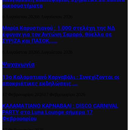
οικοσυστήματα
6 Αυγούστου 2026
6 Αυγούστου 2026
Μαρία Καρυστιανού : 1.000 στελέχη της ΝΔ
έφυγαν για τον Αντώνη Σαμαρά, θύελλα σε
ΣΥΡΙΖΑ και ΠΑΣΟΚ,…..
6 Αυγούστου 2026
6 Αυγούστου 2026
Ψυχαγωγία
13ο Καλαματιανό Καρναβάλι : Συνεχίζονται οι
αποκριάτικες εκδηλώσεις ….
17 Φεβρουαρίου 2026
17 Φεβρουαρίου 2026
ΚΑΛΑΜΑΤΙΑΝΟ ΚΑΡΝΑΒΑΛΙ : DISCO CARNIVAL
PARTY στο Luna Lounge σήμερα 17
Φεβρουαρίου
17 Φεβρουαρίου 2026