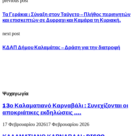
previous post
Τα Γεράκια : Σύναξη στον Ταϋγετο – Πλήθος περιηγητών
και επισκεπτών σε Δυρραχι και Καμάρα τη Κυριακή.
next post
ΚΔΑΠ Δήμου Καλαμάτας – Δράση για την διατροφή
Ψυχαγωγία
13ο Καλαματιανό Καρναβάλι : Συνεχίζονται οι
αποκριάτικες εκδηλώσεις ….
17 Φεβρουαρίου 2026
17 Φεβρουαρίου 2026