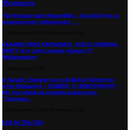
Ψυχαγωγία
13ο Καλαματιανό Καρναβάλι : Συνεχίζονται οι
αποκριάτικες εκδηλώσεις ….
17 Φεβρουαρίου 2026
17 Φεβρουαρίου 2026
ΚΑΛΑΜΑΤΙΑΝΟ ΚΑΡΝΑΒΑΛΙ : DISCO CARNIVAL
PARTY στο Luna Lounge σήμερα 17
Φεβρουαρίου
17 Φεβρουαρίου 2026
Ο Θωμάς Ζάμπρας και ο Ανδρέας Πασπάτης
στην Καλαμάτα – ΣΗΜΕΡΑ 12 ΦΕΒΡΟΥΑΡΙΟΥ /
Με την stand-up comedy παράσταση
“Ξεκινάμε...
12 Φεβρουαρίου 2026
12 Φεβρουαρίου 2026
Life In The City