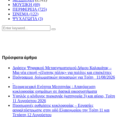
ΜΟΥΣΙΚΗ
(69)
ΠΕΡΙΦΕΡΕΙΑ
(725)
ΣΙΝΕΜΑ
(122)
ΨΥΧΑΓΩΓΙΑ
(3)
Search
Search
for:
Πρόσφατα άρθρα
Δράσεις Ψηφιακού Μετασχηματισμού Δήμου Καλαμάτας –
Μια νέα εποχή «έξυπνης πόλης» για πολίτες και επισκέπτες
Πρόγραμμα δολωματικών ψεκασμών για Τρίτη 11/08/2026
Περιφερειακή Ενότητα Μεσσηνίας : Απαγόρευση
κυκλοφορίας οχημάτων σε δασικά οικοσυστήματα
Υψηλός ο κίνδυνος πυρκαγιάς (κατηγορία 3) και αύριο, Τρίτη
11 Αυγούστου 2026
Προσωρινές ρυθμίσεις κυκλοφορίας – Εργασίες
ασφαλτόστρωσης στην οδό Ελαιοχωρίου την Τρίτη 11 και
Τετάρτη 12 Αυγούστου