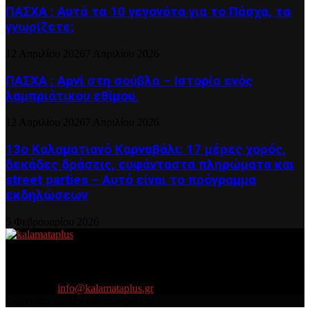
ΠΑΣΧΑ : Αυτά τα 10 γεγονότα για το Πάσχα, τα
γνωρίζετε;
12 Απριλίου 2026
7 Απριλίου 2026
ΠΑΣΧΑ : Αρνί στη σούβλα – Ιστορία ενός
λαμπριάτικου εθίμου.
12 Απριλίου 2026
7 Απριλίου 2026
13ο Καλαματιανό Καρναβάλι: 17 μέρες χορός,
δεκάδες δράσεις, ευφάνταστα πληρώματα και
street parties – Αυτό είναι το πρόγραμμα
εκδηλώσεων
5 Φεβρουαρίου 2026
About US
Είμαστε κοντά σας πάντα για τα σοβαρά και τα....πιο ''σοβαρά'' γιατί
η ζωή θέλει....πολύπλευρη ενημέρωση!
Contact us:
info@kalamataplus.gr
Copyright ©2025 kalamataplus.gr