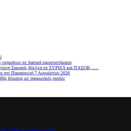
6
ς οχημάτων σε δασικά οικοσυστήματα
ν Αντώνη Σαμαρά, θύελλα σε ΣΥΡΙΖΑ και ΠΑΣΟΚ,…..
ου την Παρασκευή 7 Αυγούστου 2026
βής δέματος με ναρκωτικές ουσίες
των σε δασικά οικοσυστήματα