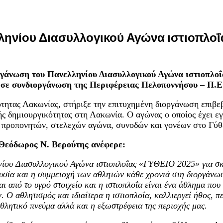
ηνίου Διασυλλογικού Αγώνα ιστιοπλοΐα
ργάνωση του Πανελληνίου Διασυλλογικού Αγώνα ιστιοπλο
, σε συνδιοργάνωση της Περιφέρειας Πελοποννήσου – Π.Ε
ητας Λακωνίας, στήριξε την επιτυχημένη διοργάνωση επιβε
ής δημιουργικότητας στη Λακωνία. Ο αγώνας ο οποίος έχει ε
 προπονητών, στελεχών αγώνα, συνοδών και γονέων στο Γύθ
 Θεόδωρος Ν. Βερούτης ανέφερε:
νίου Διασυλλογικού Αγώνα ιστιοπλοΐας «ΓΥΘΕΙΟ 2025» για 
υσία και η συμμετοχή των αθλητών κάθε χρονιά στη διοργάνωσ
ι από το υγρό στοιχείο και η ιστιοπλοΐα είναι ένα άθλημα που
 Ο αθλητισμός και ιδιαίτερα η ιστιοπλοΐα, καλλιεργεί ήθος, 
θλητικό πνεύμα αλλά και η εξωστρέφεια της περιοχής μας.