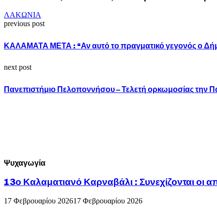
ΛΑΚΩΝΙΑ
previous post
ΚΑΛΑΜΑΤΑ ΜΕΤΑ : “Αν αυτό το πραγματικό γεγονός ο Δήμαρχ
next post
Πανεπιστήμιο Πελοποννήσου – Τελετή ορκωμοσίας την Π
Ψυχαγωγία
13ο Καλαματιανό Καρναβάλι : Συνεχίζονται οι α
17 Φεβρουαρίου 2026
17 Φεβρουαρίου 2026