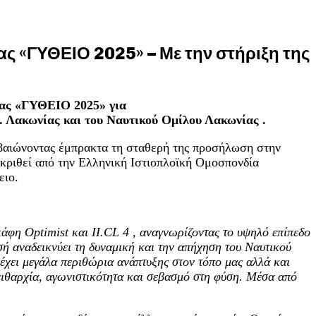
ς «ΓΥΘΕΙΟ 2025» – Με την στήριξη της
ΐας «ΓΥΘΕΙΟ 2025» για
. Λακωνίας και του Ναυτικού Ομίλου Λακωνίας .
βαιώνοντας έμπρακτα τη σταθερή της προσήλωση στην
γκριθεί από την Ελληνική Ιστιοπλοϊκή Ομοσπονδία
ειο.
σκάφη
Optimist
και
II
.
CL
4 , αναγνωρίζοντας το υψηλό επίπεδο
ή αναδεικνύει τη δυναμική και την απήχηση του Ναυτικού
 έχει μεγάλα περιθώρια ανάπτυξης στον τόπο μας αλλά και
πειθαρχία, αγωνιστικότητα και σεβασμό στη φύση. Μέσα από