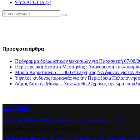
ΨΥΧΑΓΩΓΙΑ
(3)
Search
Search
for:
Πρόσφατα άρθρα
Πρόγραμμα δολωματικών ψεκασμών για Παρασκευή 07/08/2
Περιφερειακή Ενότητα Μεσσηνίας : Απαγόρευση κυκλοφορία
Μαρία Καρυστιανού : 1.000 στελέχη της ΝΔ έφυγαν για το
Υψηλός κίνδυνος πυρκαγιάς για την Περιφέρεια Πελοποννήσ
Δήμος Δυτικής Μάνης – Συνελήφθη 27χρονος την ώρα παραλα
Ειδήσεις
Πρόγραμμα δολωματικών ψεκασμών για Παρασκευή 07/08/26
6 Αυγούστου 2026
6 Αυγούστου 2026
Περιφερειακή Ενότητα Μεσσηνίας : Απαγόρευση κυκλοφορίας οχημά