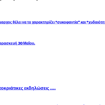
ος θέλει να το χαρακτηρίζει “συκοφαντία” και “χυδαιότητα
αρασκευή 30 Μαΐου.
ποκριάτικες εκδηλώσεις ….