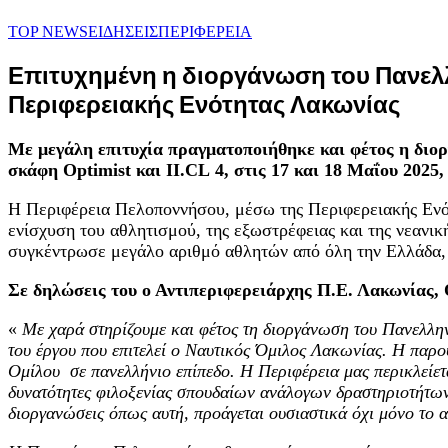
TOP NEWS
ΕΙΔΗΣΕΙΣ
ΠΕΡΙΦΕΡΕΙΑ
Επιτυχημένη η διοργάνωση του Πανελλ
Περιφερειακής Ενότητας Λακωνίας
Με μεγάλη επιτυχία πραγματοποιήθηκε και φέτος η διο
σκάφη
Optimist
και
II
.
CL
4, στις 17 και 18 Μαΐου 2025
Η Περιφέρεια Πελοποννήσου, μέσω της Περιφερειακής Ενότ
ενίσχυση του αθλητισμού, της εξωστρέφειας και της νεανικ
συγκέντρωσε μεγάλο αριθμό αθλητών από όλη την Ελλάδα,
Σε δηλώσεις του ο Αντιπεριφερειάρχης Π.Ε. Λακωνίας,
«
Με χαρά στηρίζουμε και φέτος τη διοργάνωση
του Πανελλη
του έργου που επιτελεί ο Ναυτικός Όμιλος Λακωνίας. Η παρο
Ομίλου σε πανελλήνιο επίπεδο.
Η Περιφέρεια μας περικλείετα
δυνατότητες φιλοξενίας σπουδαίων ανάλογων δραστηριοτήτων.
διοργανώσεις όπως αυτή, προάγεται ουσιαστικά όχι μόνο το α