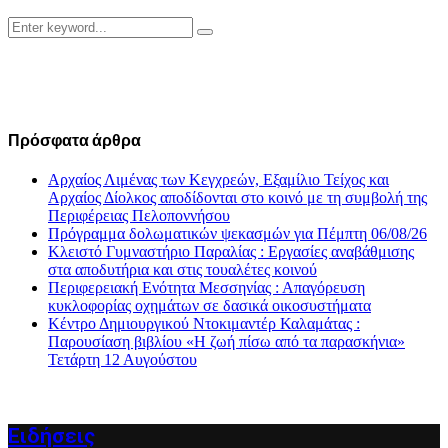
Search
Search
for:
Πρόσφατα άρθρα
Αρχαίος Λιμένας των Κεγχρεών, Εξαμίλιο Τείχος και
Aρχαίος Δίολκος αποδίδονται στο κοινό με τη συμβολή της
Περιφέρειας Πελοποννήσου
Πρόγραμμα δολωματικών ψεκασμών για Πέμπτη 06/08/26
Κλειστό Γυμναστήριο Παραλίας : Εργασίες αναβάθμισης
στα αποδυτήρια και στις τουαλέτες κοινού
Περιφερειακή Ενότητα Μεσσηνίας : Απαγόρευση
κυκλοφορίας οχημάτων σε δασικά οικοσυστήματα
Κέντρο Δημιουργικού Ντοκιμαντέρ Καλαμάτας :
Παρουσίαση βιβλίου «Η ζωή πίσω από τα παρασκήνια»
Τετάρτη 12 Αυγούστου
Ειδήσεις