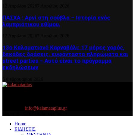
12 Απριλίου 2026
7 Απριλίου 2026
ΠΑΣΧΑ : Αρνί στη σούβλα – Ιστορία ενός
λαμπριάτικου εθίμου.
12 Απριλίου 2026
7 Απριλίου 2026
13ο Καλαματιανό Καρναβάλι: 17 μέρες χορός,
δεκάδες δράσεις, ευφάνταστα πληρώματα και
street parties – Αυτό είναι το πρόγραμμα
εκδηλώσεων
5 Φεβρουαρίου 2026
About US
Είμαστε κοντά σας πάντα για τα σοβαρά και τα....πιο ''σοβαρά'' γιατί
η ζωή θέλει....πολύπλευρη ενημέρωση!
Contact us:
info@kalamataplus.gr
Copyright ©2025 kalamataplus.gr
Home
ΕΙΔΗΣΕΙΣ
ΜΕΣΣΗΝΙΑ