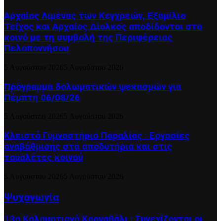
Αρχαίος Λιμένας των Κεγχρεών, Εξαμίλιο
Τείχος και Aρχαίος Δίολκος αποδίδονται στο
κοινό με τη συμβολή της Περιφέρειας
Πελοποννήσου
5 Αυγούστου 2026
5 Αυγούστου 2026
Πρόγραμμα δολωματικών ψεκασμών για
Πέμπτη 06/08/26
5 Αυγούστου 2026
5 Αυγούστου 2026
Κλειστό Γυμναστήριο Παραλίας : Εργασίες
αναβάθμισης στα αποδυτήρια και στις
τουαλέτες κοινού
5 Αυγούστου 2026
5 Αυγούστου 2026
Ψυχαγωγία
13ο Καλαματιανό Καρναβάλι : Συνεχίζονται οι