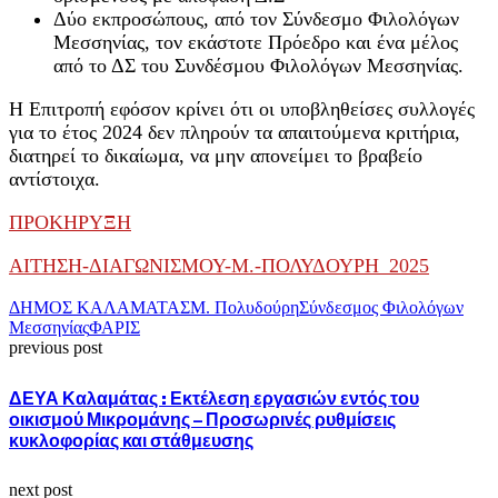
Δύο εκπροσώπους, από τον Σύνδεσμο Φιλολόγων
Μεσσηνίας, τον εκάστοτε Πρόεδρο και ένα μέλος
από το ΔΣ του Συνδέσμου Φιλολόγων Μεσσηνίας.
Η Επιτροπή εφόσον κρίνει ότι οι υποβληθείσες συλλογές
για το έτος 2024 δεν πληρούν τα απαιτούμενα κριτήρια,
διατηρεί το δικαίωμα, να μην απονείμει το βραβείο
αντίστοιχα.
ΠΡΟΚΗΡΥΞΗ
ΑΙΤΗΣΗ-ΔΙΑΓΩΝΙΣΜΟΥ-Μ.-ΠΟΛΥΔΟΥΡΗ_2025
ΔΗΜΟΣ ΚΑΛΑΜΑΤΑΣ
Μ. Πολυδούρη
Σύνδεσμος Φιλολόγων
Μεσσηνίας
ΦΑΡΙΣ
previous post
ΔΕΥΑ Καλαμάτας : Εκτέλεση εργασιών εντός του
οικισμού Μικρομάνης – Προσωρινές ρυθμίσεις
κυκλοφορίας και στάθμευσης
next post