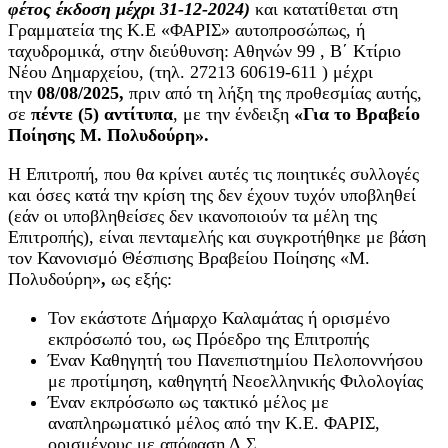
φέτος έκδοση μέχρι 31-12-2024)
και κατατίθεται στη
Γραμματεία της Κ.Ε «ΦΑΡΙΣ» αυτοπροσώπως, ή
ταχυδρομικά, στην διεύθυνση: Αθηνών 99 , Β΄ Κτίριο
Νέου Δημαρχείου, (τηλ. 27213 60619-611 ) μέχρι
την
08/08
/202
5,
πριν από τη λήξη της προθεσμίας αυτής,
σε
πέντε (5)
αντίτυπα
, με την ένδειξη
«Για το Βραβείο
Ποίησης Μ. Πολυδούρη».
Η Επιτροπή, που θα κρίνει αυτές τις ποιητικές συλλογές
και όσες κατά την κρίση της δεν έχουν τυχόν υποβληθεί
(εάν οι υποβληθείσες δεν ικανοποιούν τα μέλη της
Επιτροπής), είναι πενταμελής και συγκροτήθηκε με βάση
τον Κανονισμό Θέσπισης Βραβείου Ποίησης «Μ.
Πολυδούρη»
,
ως εξής:
Τον εκάστοτε Δήμαρχο Καλαμάτας ή ορισμένο
εκπρόσωπό του, ως Πρόεδρο της Επιτροπής
Έναν Καθηγητή του Πανεπιστημίου Πελοποννήσου
με προτίμηση, καθηγητή Νεοελληνικής Φιλολογίας
Έναν εκπρόσωπο ως τακτικό μέλος με
αναπληρωματικό μέλος από την Κ.Ε. ΦΑΡΙΣ,
ορισμένους με απόφαση Δ.Σ