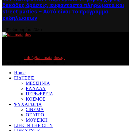
δεκάδες δράσεις, ευφάνταστα πληρώματα και
street parties – Αυτό είναι το πρόγραμμα
εκδηλώσεων
5 Φεβρουαρίου 2026
About US
Είμαστε κοντά σας πάντα για τα σοβαρά και τα....πιο ''σοβαρά'' γιατί
η ζωή θέλει....πολύπλευρη ενημέρωση!
Contact us:
info@kalamataplus.gr
Copyright ©2025 kalamataplus.gr
Home
ΕΙΔΗΣΕΙΣ
ΜΕΣΣΗΝΙΑ
ΕΛΛΑΔΑ
ΠΕΡΙΦΕΡΕΙΑ
ΚΟΣΜΟΣ
ΨΥΧΑΓΩΓΙΑ
ΣΙΝΕΜΑ
ΘΕΑΤΡΟ
ΜΟΥΣΙΚΗ
LIFE IN THE CITY
LIFE STYLE