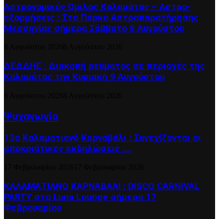
Αστρονομικός Όμιλος Καλαμάτας – Αστρο-
εξορμήσεις : Στο Πάρκο Αστροπαρατήρησης
Μεσσηνίας σήμερα Σάββατο 8 Αυγούστου
8 Αυγούστου 2026
8 Αυγούστου 2026
ΔΕΔΔΗΕ : Διακοπή ρεύματος σε περιοχές της
Καλαμάτας την Κυριακή 9 Αυγούστου
8 Αυγούστου 2026
8 Αυγούστου 2026
Ψυχαγωγία
13ο Καλαματιανό Καρναβάλι : Συνεχίζονται οι
αποκριάτικες εκδηλώσεις ….
17 Φεβρουαρίου 2026
17 Φεβρουαρίου 2026
ΚΑΛΑΜΑΤΙΑΝΟ ΚΑΡΝΑΒΑΛΙ : DISCO CARNIVAL
PARTY στο Luna Lounge σήμερα 17
Φεβρουαρίου