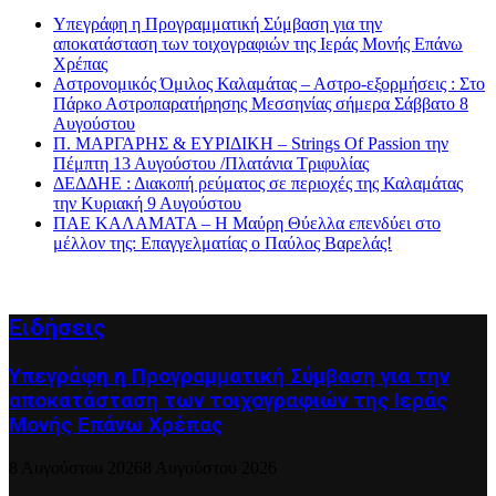
Υπεγράφη η Προγραμματική Σύμβαση για την
αποκατάσταση των τοιχογραφιών της Ιεράς Μονής Επάνω
Χρέπας
Αστρονομικός Όμιλος Καλαμάτας – Αστρο-εξορμήσεις : Στο
Πάρκο Αστροπαρατήρησης Μεσσηνίας σήμερα Σάββατο 8
Αυγούστου
Π. ΜΑΡΓΑΡΗΣ & ΕΥΡΙΔΙΚΗ – Strings Of Passion την
Πέμπτη 13 Αυγούστου /Πλατάνια Τριφυλίας
ΔΕΔΔΗΕ : Διακοπή ρεύματος σε περιοχές της Καλαμάτας
την Κυριακή 9 Αυγούστου
ΠΑΕ ΚΑΛΑΜΑΤΑ – Η Μαύρη Θύελλα επενδύει στο
μέλλον της: Επαγγελματίας ο Παύλος Βαρελάς!
Ειδήσεις
Υπεγράφη η Προγραμματική Σύμβαση για την
αποκατάσταση των τοιχογραφιών της Ιεράς
Μονής Επάνω Χρέπας
8 Αυγούστου 2026
8 Αυγούστου 2026