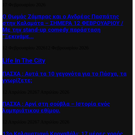
17 Φεβρουαρίου 2026
Ο Θωμάς Ζάμπρας και ο Ανδρέας Πασπάτης
στην Καλαμάτα – ΣΗΜΕΡΑ 12 ΦΕΒΡΟΥΑΡΙΟΥ /
Με την stand-up comedy παράσταση
“Ξεκινάμε...
12 Φεβρουαρίου 2026
12 Φεβρουαρίου 2026
Life In The City
ΠΑΣΧΑ : Αυτά τα 10 γεγονότα για το Πάσχα, τα
γνωρίζετε;
12 Απριλίου 2026
7 Απριλίου 2026
ΠΑΣΧΑ : Αρνί στη σούβλα – Ιστορία ενός
λαμπριάτικου εθίμου.
12 Απριλίου 2026
7 Απριλίου 2026
13ο Καλαματιανό Καρναβάλι: 17 μέρες χορός,