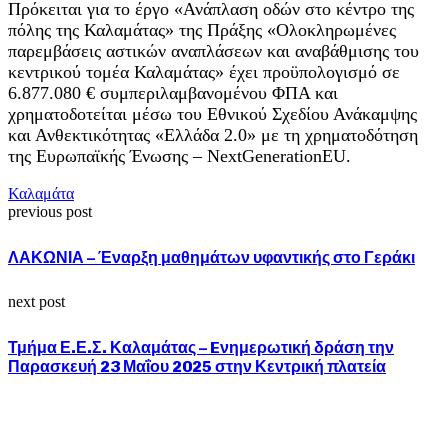
Πρόκειται για το έργο «Ανάπλαση οδών στο κέντρο της
πόλης της Καλαμάτας» της Πράξης «Ολοκληρωμένες
παρεμβάσεις αστικών αναπλάσεων και αναβάθμισης του
κεντρικού τομέα Καλαμάτας» έχει προϋπολογισμό σε
6.877.080 € συμπεριλαμβανομένου ΦΠΑ και
χρηματοδοτείται μέσω του Εθνικού Σχεδίου Ανάκαμψης
και Ανθεκτικότητας «Ελλάδα 2.0» με τη χρηματοδότηση
της Ευρωπαϊκής Ένωσης – NextGenerationEU.
Καλαμάτα
previous post
ΛΑΚΩΝΙΑ – Έναρξη μαθημάτων υφαντικής στο Γεράκι
next post
Τμήμα Ε.Ε.Σ. Καλαμάτας – Eνημερωτική δράση την
Παρασκευή 23 Μαΐου 2025 στην Κεντρική πλατεία