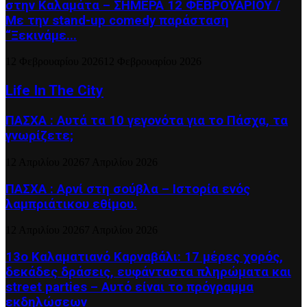
στην Καλαμάτα – ΣΗΜΕΡΑ 12 ΦΕΒΡΟΥΑΡΙΟΥ /
Με την stand-up comedy παράσταση
“Ξεκινάμε...
12 Φεβρουαρίου 2026
12 Φεβρουαρίου 2026
Life In The City
ΠΑΣΧΑ : Αυτά τα 10 γεγονότα για το Πάσχα, τα
γνωρίζετε;
12 Απριλίου 2026
7 Απριλίου 2026
ΠΑΣΧΑ : Αρνί στη σούβλα – Ιστορία ενός
λαμπριάτικου εθίμου.
12 Απριλίου 2026
7 Απριλίου 2026
13ο Καλαματιανό Καρναβάλι: 17 μέρες χορός,
δεκάδες δράσεις, ευφάνταστα πληρώματα και
street parties – Αυτό είναι το πρόγραμμα
εκδηλώσεων