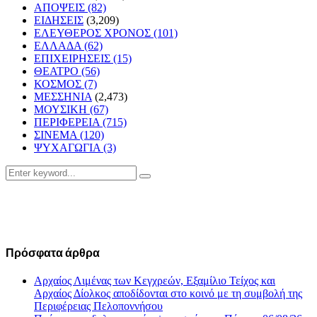
ΑΠΟΨΕΙΣ
(82)
ΕΙΔΗΣΕΙΣ
(3,209)
ΕΛΕΥΘΕΡΟΣ ΧΡΟΝΟΣ
(101)
ΕΛΛΑΔΑ
(62)
ΕΠΙΧΕΙΡΗΣΕΙΣ
(15)
ΘΕΑΤΡΟ
(56)
ΚΟΣΜΟΣ
(7)
ΜΕΣΣΗΝΙΑ
(2,473)
ΜΟΥΣΙΚΗ
(67)
ΠΕΡΙΦΕΡΕΙΑ
(715)
ΣΙΝΕΜΑ
(120)
ΨΥΧΑΓΩΓΙΑ
(3)
Search
Search
for:
Πρόσφατα άρθρα
Αρχαίος Λιμένας των Κεγχρεών, Εξαμίλιο Τείχος και
Aρχαίος Δίολκος αποδίδονται στο κοινό με τη συμβολή της
Περιφέρειας Πελοποννήσου