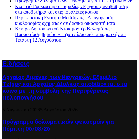
Πρόγραμμα δολωματικών ψεκασμών για Πέμπτη 06/08/26
Κλειστό Γυμναστήριο Παραλίας : Εργασίες αναβάθμισης
στα αποδυτήρια και στις τουαλέτες κοινού
Περιφερειακή Ενότητα Μεσσηνίας : Απαγόρευση
κυκλοφορίας οχημάτων σε δασικά οικοσυστήματα
Κέντρο Δημιουργικού Ντοκιμαντέρ Καλαμάτας :
Παρουσίαση βιβλίου «Η ζωή πίσω από τα παρασκήνια»
Τετάρτη 12 Αυγούστου
Ειδήσεις
Αρχαίος Λιμένας των Κεγχρεών, Εξαμίλιο
Τείχος και Aρχαίος Δίολκος αποδίδονται στο
κοινό με τη συμβολή της Περιφέρειας
Πελοποννήσου
5 Αυγούστου 2026
5 Αυγούστου 2026
Πρόγραμμα δολωματικών ψεκασμών για
Πέμπτη 06/08/26