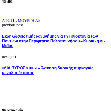
19:00.
ΑΦΟΙ Π. ΜΟΥΡΓΗ ΑΕ
previous post
Εκδηλώσεις τιμής και μνήμης για τη Γενοκτονία των
Ποντίων στην Περιφέρεια Πελοποννήσου – Κυριακή 25
Μαΐου
next post
«ΔΙΑ ΠΥΡΟΣ 2025» – Άσκηση δασικής πυρκαγιάς
μεγάλης έκτασης
Ψυχαγωγία