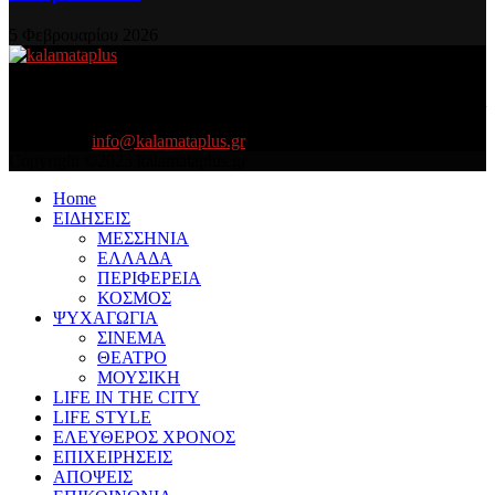
5 Φεβρουαρίου 2026
About US
Είμαστε κοντά σας πάντα για τα σοβαρά και τα....πιο ''σοβαρά'' γιατί
η ζωή θέλει....πολύπλευρη ενημέρωση!
Contact us:
info@kalamataplus.gr
Copyright ©2025 kalamataplus.gr
Home
ΕΙΔΗΣΕΙΣ
ΜΕΣΣΗΝΙΑ
ΕΛΛΑΔΑ
ΠΕΡΙΦΕΡΕΙΑ
ΚΟΣΜΟΣ
ΨΥΧΑΓΩΓΙΑ
ΣΙΝΕΜΑ
ΘΕΑΤΡΟ
ΜΟΥΣΙΚΗ
LIFE IN THE CITY
LIFE STYLE
ΕΛΕΥΘΕΡΟΣ ΧΡΟΝΟΣ
ΕΠΙΧΕΙΡΗΣΕΙΣ
ΑΠΟΨΕΙΣ