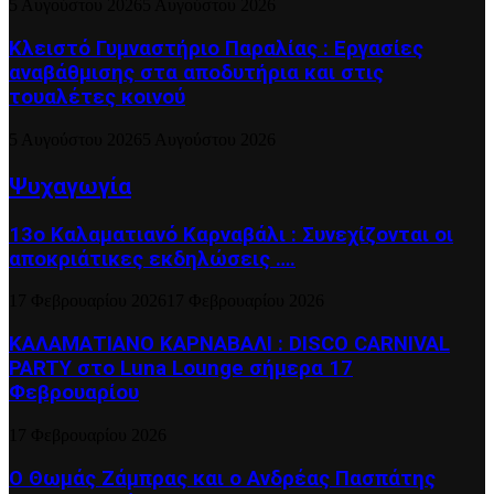
5 Αυγούστου 2026
5 Αυγούστου 2026
Κλειστό Γυμναστήριο Παραλίας : Εργασίες
αναβάθμισης στα αποδυτήρια και στις
τουαλέτες κοινού
5 Αυγούστου 2026
5 Αυγούστου 2026
Ψυχαγωγία
13ο Καλαματιανό Καρναβάλι : Συνεχίζονται οι
αποκριάτικες εκδηλώσεις ….
17 Φεβρουαρίου 2026
17 Φεβρουαρίου 2026
ΚΑΛΑΜΑΤΙΑΝΟ ΚΑΡΝΑΒΑΛΙ : DISCO CARNIVAL
PARTY στο Luna Lounge σήμερα 17
Φεβρουαρίου
17 Φεβρουαρίου 2026
Ο Θωμάς Ζάμπρας και ο Ανδρέας Πασπάτης