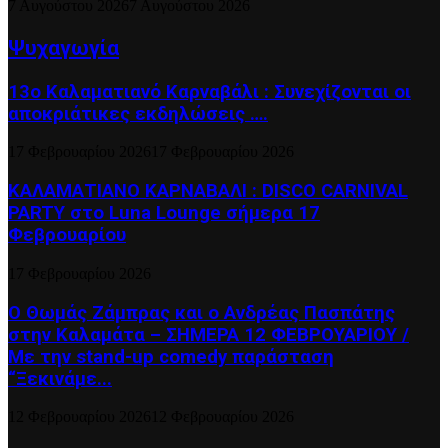
7 Αυγούστου 2026
7 Αυγούστου 2026
Ψυχαγωγία
13ο Καλαματιανό Καρναβάλι : Συνεχίζονται οι
αποκριάτικες εκδηλώσεις ….
17 Φεβρουαρίου 2026
17 Φεβρουαρίου 2026
ΚΑΛΑΜΑΤΙΑΝΟ ΚΑΡΝΑΒΑΛΙ : DISCO CARNIVAL
PARTY στο Luna Lounge σήμερα 17
Φεβρουαρίου
17 Φεβρουαρίου 2026
Ο Θωμάς Ζάμπρας και ο Ανδρέας Πασπάτης
στην Καλαμάτα – ΣΗΜΕΡΑ 12 ΦΕΒΡΟΥΑΡΙΟΥ /
Με την stand-up comedy παράσταση
“Ξεκινάμε...
12 Φεβρουαρίου 2026
12 Φεβρουαρίου 2026