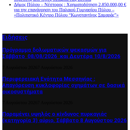
Δήμος Πύλου – Νέστορος : Χρηματοδότηση 2.850.000,00 €
για την επανάχρηση του Παλαιού Γυμνασίου Πύλου –
«Πολιτιστικό Κέντρο Πύλου “Κωνσταντίνος Σαμαράς”»
Ειδήσεις
Πρόγραμμα δολωματικών ψεκασμών για
Σάββατο 08/08/2026 και Δευτέρα 10/8/2026
7 Αυγούστου 2026
7 Αυγούστου 2026
Περιφερειακή Ενότητα Μεσσηνίας :
Απαγόρευση κυκλοφορίας οχημάτων σε δασικά
οικοσυστήματα
7 Αυγούστου 2026
7 Αυγούστου 2026
Παραμένει υψηλός ο κίνδυνος πυρκαγιάς
(κατηγορία 3) αύριο, Σάββατο 8 Αυγούστου 2026