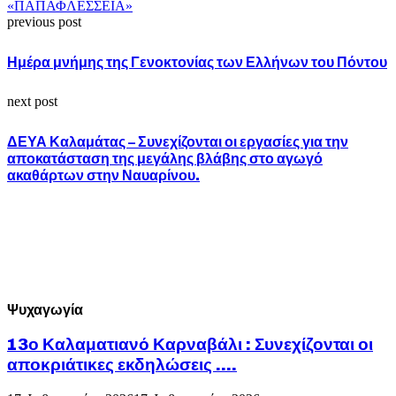
«ΠΑΠΑΦΛΕΣΣΕΙΑ»
previous post
Ημέρα μνήμης της Γενοκτονίας των Ελλήνων του Πόντου
next post
ΔΕΥΑ Καλαμάτας – Συνεχίζονται οι εργασίες για την
αποκατάσταση της μεγάλης βλάβης στο αγωγό
ακαθάρτων στην Ναυαρίνου.
Ψυχαγωγία
13ο Καλαματιανό Καρναβάλι : Συνεχίζονται οι
αποκριάτικες εκδηλώσεις ….