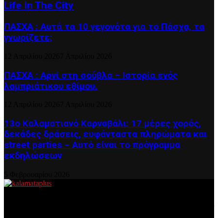
Life In The City
ΠΑΣΧΑ : Αυτά τα 10 γεγονότα για το Πάσχα, τα
γνωρίζετε;
12 Απριλίου 2026
7 Απριλίου 2026
ΠΑΣΧΑ : Αρνί στη σούβλα – Ιστορία ενός
λαμπριάτικου εθίμου.
12 Απριλίου 2026
7 Απριλίου 2026
13ο Καλαματιανό Καρναβάλι: 17 μέρες χορός,
δεκάδες δράσεις, ευφάνταστα πληρώματα και
street parties – Αυτό είναι το πρόγραμμα
εκδηλώσεων
5 Φεβρουαρίου 2026
About US
Είμαστε κοντά σας πάντα για τα σοβαρά και τα....πιο ''σοβαρά'' γιατί
η ζωή θέλει....πολύπλευρη ενημέρωση!