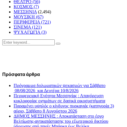
ΘΕΑΤΡΟ
(56)
ΚΟΣΜΟΣ
(7)
ΜΕΣΣΗΝΙΑ
(2,494)
ΜΟΥΣΙΚΗ
(67)
ΠΕΡΙΦΕΡΕΙΑ
(721)
ΣΙΝΕΜΑ
(121)
ΨΥΧΑΓΩΓΙΑ
(3)
Search
Search
for:
Πρόσφατα άρθρα
Πρόγραμμα δολωματικών ψεκασμών για Σάββατο
08/08/2026 και Δευτέρα 10/8/2026
Περιφερειακή Ενότητα Μεσσηνίας : Απαγόρευση
κυκλοφορίας οχημάτων σε δασικά οικοσυστήματα
Παραμένει υψηλός ο κίνδυνος πυρκαγιάς (κατηγορία 3)
αύριο, Σάββατο 8 Αυγούστου 2026
ΔΗΜΟΣ ΜΕΣΣΗΝΗΣ : Αποκατάσταση στο έργο
Βελτίωσης-αντικατάστασης του εξωτερικού δικτύου
ύδρευσης από πηγές Μπάρκα έως Βελίκα