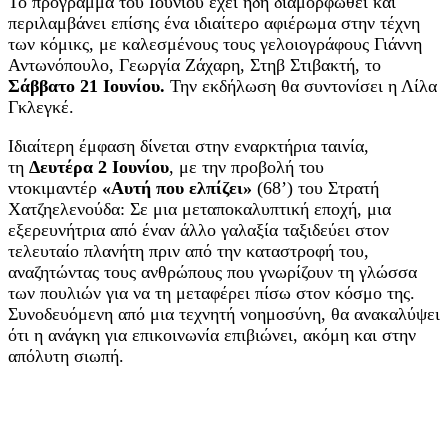
Το πρόγραμμα του Ιουνίου έχει ήδη διαμορφωθεί και
περιλαμβάνει επίσης ένα ιδιαίτερο αφιέρωμα στην τέχνη
των κόμικς, με καλεσμένους τους γελοιογράφους Γιάννη
Αντωνόπουλο, Γεωργία Ζάχαρη, Στηβ Στιβακτή, το
Σάββατο 21 Ιουνίου.
Την εκδήλωση θα συντονίσει η Λίλα
Γκλεγκέ.
Ιδιαίτερη έμφαση δίνεται στην εναρκτήρια ταινία,
τη
Δευτέρα 2 Ιουνίου
, με την προβολή του
ντοκιμαντέρ
«Αυτή που ελπίζει»
(68’) του Στρατή
Χατζηελενούδα: Σε μια μεταποκαλυπτική εποχή, μια
εξερευνήτρια από έναν άλλο γαλαξία ταξιδεύει στον
τελευταίο πλανήτη πριν από την καταστροφή του,
αναζητώντας τους ανθρώπους που γνωρίζουν τη γλώσσα
των πουλιών για να τη μεταφέρει πίσω στον κόσμο της.
Συνοδευόμενη από μια τεχνητή νοημοσύνη, θα ανακαλύψει
ότι η ανάγκη για επικοινωνία επιβιώνει, ακόμη και στην
απόλυτη σιωπή.