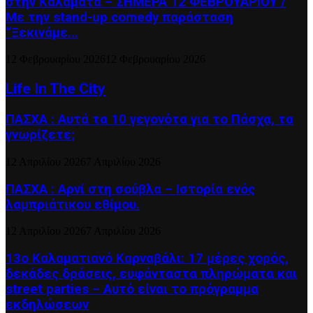
στην Καλαμάτα – ΣΗΜΕΡΑ 12 ΦΕΒΡΟΥΑΡΙΟΥ /
Με την stand-up comedy παράσταση
“Ξεκινάμε...
12 Φεβρουαρίου 2026
12 Φεβρουαρίου 2026
Life In The City
ΠΑΣΧΑ : Αυτά τα 10 γεγονότα για το Πάσχα, τα
γνωρίζετε;
12 Απριλίου 2026
7 Απριλίου 2026
ΠΑΣΧΑ : Αρνί στη σούβλα – Ιστορία ενός
λαμπριάτικου εθίμου.
12 Απριλίου 2026
7 Απριλίου 2026
13ο Καλαματιανό Καρναβάλι: 17 μέρες χορός,
δεκάδες δράσεις, ευφάνταστα πληρώματα και
street parties – Αυτό είναι το πρόγραμμα
εκδηλώσεων