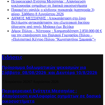
Περιφερειακή Ενότητα Μεσσηνίας : Απαγόρευση
κυκλοφορίας οχημάτων σε δασικά οικοσυστήματα
Παραμένει υψηλός ο κίνδυνος πυρκαγιάς (κατηγορία 3)
αύριο, Σάββατο 8 Αυγούστου 2026
ΔΗΜΟΣ ΜΕΣΣΗΝΗΣ : Αποκατάσταση στο έργο
Βελτίωσης-αντικατάστασης του εξωτερικού δικτύου
ύδρευσης από πηγές Μπάρκα έως Βελίκα
Δήμος Πύλου – Νέστορος : Χρηματοδότηση 2.850.000,00 €
για την επανάχρηση του Παλαιού Γυμνασίου Πύλου –
«Πολιτιστικό Κέντρο Πύλου “Κωνσταντίνος Σαμαράς”»
Ειδήσεις
Πρόγραμμα δολωματικών ψεκασμών για
Σάββατο 08/08/2026 και Δευτέρα 10/8/2026
7 Αυγούστου 2026
7 Αυγούστου 2026
Περιφερειακή Ενότητα Μεσσηνίας :
Απαγόρευση κυκλοφορίας οχημάτων σε δασικά
οικοσυστήματα