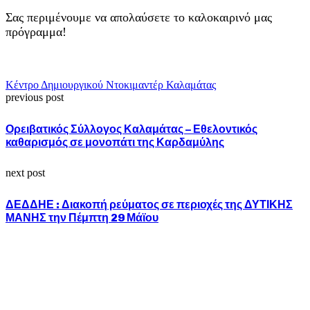
Σας περιμένουμε να απολαύσετε το καλοκαιρινό μας
πρόγραμμα!
Κέντρο Δημιουργικού Ντοκιμαντέρ Καλαμάτας
previous post
Ορειβατικός Σύλλογος Καλαμάτας – Εθελοντικός
καθαρισμός σε μονοπάτι της Καρδαμύλης
next post
ΔΕΔΔΗΕ : Διακοπή ρεύματος σε περιοχές της ΔΥΤΙΚΗΣ
ΜΑΝΗΣ την Πέμπτη 29 Μάϊου