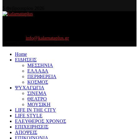
5 Φεβρουαρίου 2026
About US
Είμαστε κοντά σας πάντα για τα σοβαρά και τα....πιο ''σοβαρά'' γιατί
η ζωή θέλει....πολύπλευρη ενημέρωση!
Contact us:
info@kalamataplus.gr
Copyright ©2025 kalamataplus.gr
Home
ΕΙΔΗΣΕΙΣ
ΜΕΣΣΗΝΙΑ
ΕΛΛΑΔΑ
ΠΕΡΙΦΕΡΕΙΑ
ΚΟΣΜΟΣ
ΨΥΧΑΓΩΓΙΑ
ΣΙΝΕΜΑ
ΘΕΑΤΡΟ
ΜΟΥΣΙΚΗ
LIFE IN THE CITY
LIFE STYLE
ΕΛΕΥΘΕΡΟΣ ΧΡΟΝΟΣ
ΕΠΙΧΕΙΡΗΣΕΙΣ
ΑΠΟΨΕΙΣ
ΕΠΙΚΟΙΝΩΝΙΑ