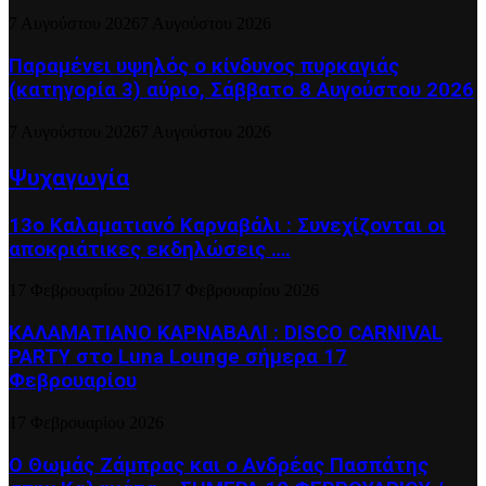
7 Αυγούστου 2026
7 Αυγούστου 2026
Παραμένει υψηλός ο κίνδυνος πυρκαγιάς
(κατηγορία 3) αύριο, Σάββατο 8 Αυγούστου 2026
7 Αυγούστου 2026
7 Αυγούστου 2026
Ψυχαγωγία
13ο Καλαματιανό Καρναβάλι : Συνεχίζονται οι
αποκριάτικες εκδηλώσεις ….
17 Φεβρουαρίου 2026
17 Φεβρουαρίου 2026
ΚΑΛΑΜΑΤΙΑΝΟ ΚΑΡΝΑΒΑΛΙ : DISCO CARNIVAL
PARTY στο Luna Lounge σήμερα 17
Φεβρουαρίου
17 Φεβρουαρίου 2026
Ο Θωμάς Ζάμπρας και ο Ανδρέας Πασπάτης