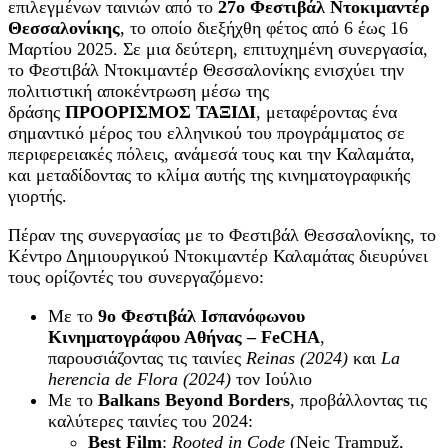
επιλεγμένων ταινιών από το
27ο Φεστιβάλ Ντοκιμαντέρ
Θεσσαλονίκης
, το οποίο διεξήχθη φέτος από 6 έως 16
Μαρτίου 2025. Σε μια δεύτερη, επιτυχημένη συνεργασία,
το Φεστιβάλ Ντοκιμαντέρ Θεσσαλονίκης ενισχύει την
πολιτιστική αποκέντρωση μέσω της
δράσης
ΠΡΟΟΡΙΣΜΟΣ ΤΑΞΙΔΙ
, μεταφέροντας ένα
σημαντικό μέρος του ελληνικού του προγράμματος σε
περιφερειακές πόλεις, ανάμεσά τους και την Καλαμάτα,
και μεταδίδοντας το κλίμα αυτής της κινηματογραφικής
γιορτής.
Πέραν της συνεργασίας με το Φεστιβάλ Θεσσαλονίκης, το
Κέντρο Δημιουργικού Ντοκιμαντέρ Καλαμάτας διευρύνει
τους ορίζοντές του συνεργαζόμενο:
Με το
9ο Φεστιβάλ Ισπανόφωνου
Κινηματογράφου Αθήνας – FeCHA
,
παρουσιάζοντας τις ταινίες
Reinas (2024)
και
La
herencia de Flora (2024)
τον Ιούλιο
Με το
Balkans Beyond Borders
, προβάλλοντας τις
καλύτερες ταινίες του 2024:
Best Film
:
Rooted in Code
(Nejc Trampuž,