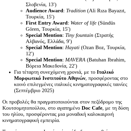
Σλοβενία
, 13′)
Audience Award
:
Tradition
(Ali Rıza Bayazıt,
Τουρκία
, 15′)
First Entry Award
:
Water of life
(Sündüs
Gören,
Τουρκία
, 15′)
Special Mention
:
Tiny fountain
(
Στρατής
Αλβανός
,
Ελλάδα
, 9′)
Special Mention
:
Hayati
(Ozan Boz, Τουρκία,
12′)
Special Mention
:
MAVERA
(Batuhan Ibrahim,
Βόρεια Μακεδονία, 22′)
Για τέταρτη συνεχόμενη χρονιά, με το
Ιταλικό
Μορφωτικό Ινστιτούτο Αθηνών
, προσφέροντας στο
κοινό επιλεγμένες ιταλικές κινηματογραφικές ταινίες
(Σεπτέμβριο 2025)
Οι προβολές θα πραγματοποιούνται στον πεζόδρομο της
Κουτσομητοπούλου, στο αγαπημένο
Doc Cafe
, με τη δύση
του ηλίου, προσφέροντας μια μοναδική καλοκαιρινή
κινηματογραφική εμπειρία.