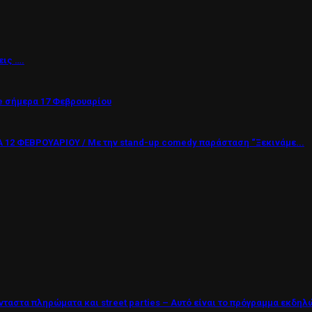
εις ….
 σήμερα 17 Φεβρουαρίου
12 ΦΕΒΡΟΥΑΡΙΟΥ / Με την stand-up comedy παράσταση “Ξεκινάμε...
νταστα πληρώματα και street parties – Αυτό είναι το πρόγραμμα εκδη