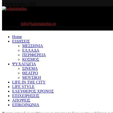
5 Φεβρουαρίου 2026
About US
Είμαστε κοντά σας πάντα για τα σοβαρά και τα....πιο ''σοβαρά'' γιατ
Contact us:
info@kalamataplus.gr
Copyright ©2025 kalamataplus.gr
Home
ΕΙΔΗΣΕΙΣ
ΜΕΣΣΗΝΙΑ
ΕΛΛΑΔΑ
ΠΕΡΙΦΕΡΕΙΑ
ΚΟΣΜΟΣ
ΨΥΧΑΓΩΓΙΑ
ΣΙΝΕΜΑ
ΘΕΑΤΡΟ
ΜΟΥΣΙΚΗ
LIFE IN THE CITY
LIFE STYLE
ΕΛΕΥΘΕΡΟΣ ΧΡΟΝΟΣ
ΕΠΙΧΕΙΡΗΣΕΙΣ
ΑΠΟΨΕΙΣ
ΕΠΙΚΟΙΝΩΝΙΑ