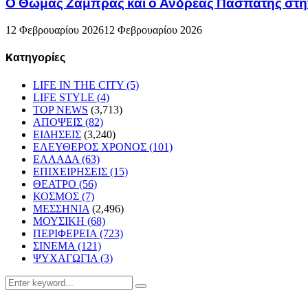
Ο Θωμάς Ζάμπρας και ο Ανδρέας Πασπάτης στη
12 Φεβρουαρίου 2026
12 Φεβρουαρίου 2026
Kατηγορίες
LIFE IN THE CITY
(5)
LIFE STYLE
(4)
TOP NEWS
(3,713)
ΑΠΟΨΕΙΣ
(82)
ΕΙΔΗΣΕΙΣ
(3,240)
ΕΛΕΥΘΕΡΟΣ ΧΡΟΝΟΣ
(101)
ΕΛΛΑΔΑ
(63)
ΕΠΙΧΕΙΡΗΣΕΙΣ
(15)
ΘΕΑΤΡΟ
(56)
ΚΟΣΜΟΣ
(7)
ΜΕΣΣΗΝΙΑ
(2,496)
ΜΟΥΣΙΚΗ
(68)
ΠΕΡΙΦΕΡΕΙΑ
(723)
ΣΙΝΕΜΑ
(121)
ΨΥΧΑΓΩΓΙΑ
(3)
Search
Search
for: