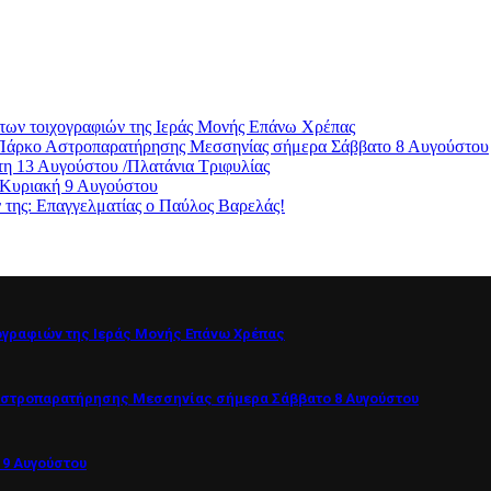
των τοιχογραφιών της Ιεράς Μονής Επάνω Χρέπας
ο Πάρκο Αστροπαρατήρησης Μεσσηνίας σήμερα Σάββατο 8 Αυγούστου
η 13 Αυγούστου /Πλατάνια Τριφυλίας
 Κυριακή 9 Αυγούστου
ς: Επαγγελματίας ο Παύλος Βαρελάς!
ογραφιών της Ιεράς Μονής Επάνω Χρέπας
Αστροπαρατήρησης Μεσσηνίας σήμερα Σάββατο 8 Αυγούστου
 9 Αυγούστου