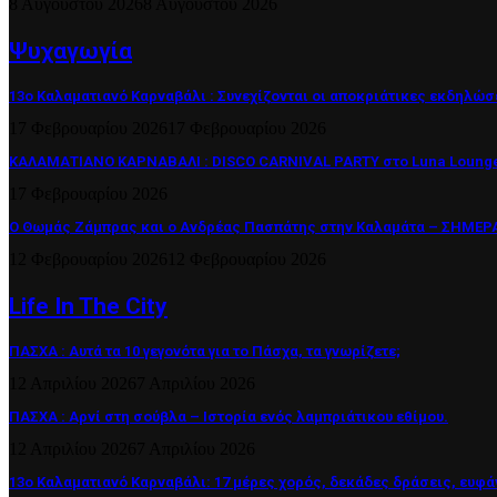
8 Αυγούστου 2026
8 Αυγούστου 2026
Ψυχαγωγία
13ο Καλαματιανό Καρναβάλι : Συνεχίζονται οι αποκριάτικες εκδηλώσ
17 Φεβρουαρίου 2026
17 Φεβρουαρίου 2026
ΚΑΛΑΜΑΤΙΑΝΟ ΚΑΡΝΑΒΑΛΙ : DISCO CARNIVAL PARTY στο Luna Lounge
17 Φεβρουαρίου 2026
Ο Θωμάς Ζάμπρας και ο Ανδρέας Πασπάτης στην Καλαμάτα – ΣΗΜΕΡΑ 
12 Φεβρουαρίου 2026
12 Φεβρουαρίου 2026
Life In The City
ΠΑΣΧΑ : Αυτά τα 10 γεγονότα για το Πάσχα, τα γνωρίζετε;
12 Απριλίου 2026
7 Απριλίου 2026
ΠΑΣΧΑ : Αρνί στη σούβλα – Ιστορία ενός λαμπριάτικου εθίμου.
12 Απριλίου 2026
7 Απριλίου 2026
13ο Καλαματιανό Καρναβάλι: 17 μέρες χορός, δεκάδες δράσεις, ευφά