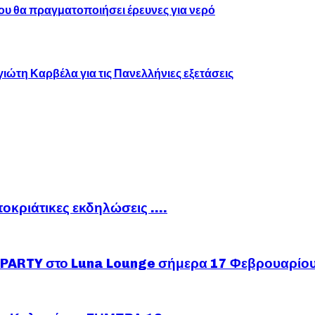
υ θα πραγματοποιήσει έρευνες για νερό
η Καρβέλα για τις Πανελλήνιες εξετάσεις
ποκριάτικες εκδηλώσεις ….
ARTY στο Luna Lounge σήμερα 17 Φεβρουαρίο