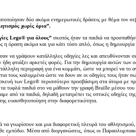
οποίησαν δύο ακόμα ενημερωτικές δράσεις με θέμα τον σεβ
λητισμός χωρίς όρια”.
γίες Lego® για όλους”
σκοπός ήταν τα παιδιά να προσπαθήσ
πως η όραση ακόμα και για κάτι τόσο απλό, όπως η δημιουργ
σαν να γράψουν κατάλληλες οδηγίες λες και απευθύνονταν σ
 ήδη φτιάξει αρκετές φορές. Για την δημιουργία αυτών των 
τάλληλη περιγραφή για ένα κομμάτι, ώστε να μπορεί να το α
άτια τους καλυμμένα ώστε να δουν αν οι οδηγίες τους ήταν σ
κατασκευή των Lego® περισσότερο προσβάσιμη στα άτομα με π
α τυφλά παιδιά στο να μάθουν την γραφή Braille μέσου του π
με από τα παιδιά, δηλαδή μετατρέπει τις οπτικές οδηγίες τη
της ευαισθητοποίηση στην διαφορετικότητα.
ιά να γνωρίσουν και μια διαφορετική πλευρά του αθλητισμού
θε εμπόδιο. Μέσα από διοργανώσεις, όπως οι Παραολυμπιακοί