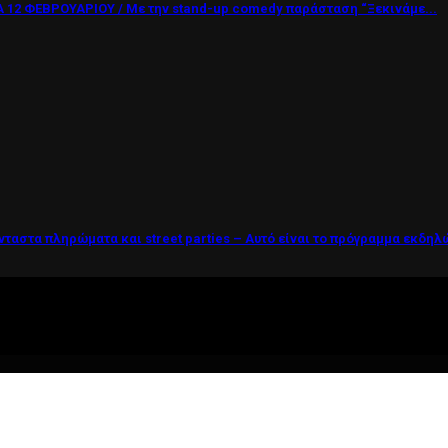
12 ΦΕΒΡΟΥΑΡΙΟΥ / Με την stand-up comedy παράσταση “Ξεκινάμε...
νταστα πληρώματα και street parties – Αυτό είναι το πρόγραμμα εκδη
ί η ζωή θέλει....πολύπλευρη ενημέρωση!