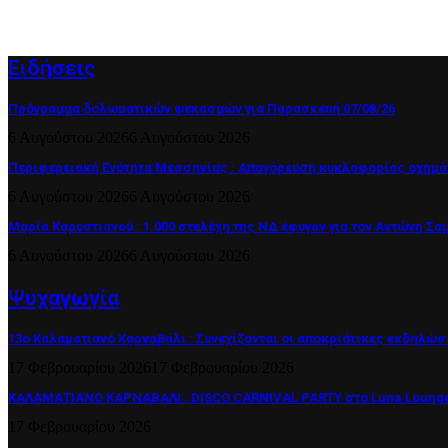
Ειδήσεις
Πρόγραμμα δολωματικών ψεκασμών για Παρασκευή 07/08/26
6 Αυγούστου 2026
6 Αυγούστου 2026
Περιφερειακή Ενότητα Μεσσηνίας : Απαγόρευση κυκλοφορίας οχημά
6 Αυγούστου 2026
6 Αυγούστου 2026
Μαρία Καρυστιανού : 1.000 στελέχη της ΝΔ έφυγαν για τον Αντώνη Σα
6 Αυγούστου 2026
6 Αυγούστου 2026
Ψυχαγωγία
13ο Καλαματιανό Καρναβάλι : Συνεχίζονται οι αποκριάτικες εκδηλώσ
17 Φεβρουαρίου 2026
17 Φεβρουαρίου 2026
ΚΑΛΑΜΑΤΙΑΝΟ ΚΑΡΝΑΒΑΛΙ : DISCO CARNIVAL PARTY στο Luna Lounge
17 Φεβρουαρίου 2026