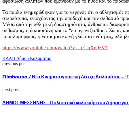
αφοσίωση αθλητών που εμπνέουν με το ήθος και το παράδει
Τα παιδιά ενημερώθηκαν για το γεγονός ότι ο αθλητισμός 
στερεότυπα, ενισχύοντας την αποδοχή και τον σεβασμό προς
Μέσα από την αθλητική δραστηριότητα, άνθρωποι διαφορετικ
σεβασμός, η δικαιοσύνη και το “ευ αγωνίζεσθαι”. Χωρίς α
ποικιλομορφίας, γίνεται μια κοινή γλώσσα ενότητας, αλληλ
https://www.youtube.com/watch?v=-uF_qXiQzV4
ΚΔΑΠ Δήμου Καλαμάτας
previous post
Filmhouse / Νέα Κινηματογραφική Λέσχη Καλαμάτας – «Το
next post
ΔΗΜΟΣ ΜΕΣΣΗΝΗΣ – Πολιτιστικό καλοκαίρι του Δήμου για