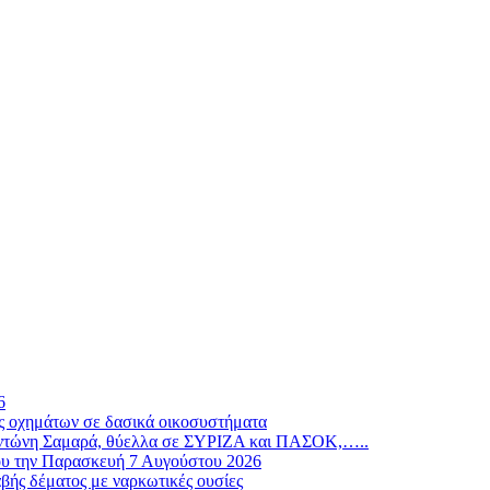
6
ς οχημάτων σε δασικά οικοσυστήματα
ν Αντώνη Σαμαρά, θύελλα σε ΣΥΡΙΖΑ και ΠΑΣΟΚ,…..
ου την Παρασκευή 7 Αυγούστου 2026
βής δέματος με ναρκωτικές ουσίες