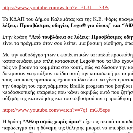
https://www.youtube.com/watch?v=EL3L-_-73Ps
Τα ΚΔΑΠ του Δήμου Καλαμάτας και της Κ.Ε. Φάρις πραγματ
λέξεις: Προσβάσιμες οδηγίες Lego® για όλους” και “Αθ
Στην δράση “
Από τουβλάκια σε λέξεις: Προσβάσιμες οδη
είναι τα πράγματα όταν σου λείπει μια βασική αίσθηση, ό
Με την καθοδήγηση των εκπαιδευτικών τα παιδιά προσπάθη
κατασκευάσει μια απλή κατασκευή Lego® που τα ίδια έχουν
πώς να βρουν τα κομμάτια στο κουτί, πώς να δώσουν την κα
δοκίμασαν να φτιάξουν τα ίδια αυτή την κατασκευή με τα μ
τους και ποιες προτάσεις έχουν τα ίδια ώστε να γίνει η 
την ύπαρξη του προγράμματος Braille program που βοηθάει τ
κερδοσκοπικής εταιρείας που κάνει ακριβώς αυτό που ζητήσα
αύξηση της κατανόησης και του σεβασμού και η προώθηση 
https://www.youtube.com/watch?v=7qf_mGJ5eps
Η δράση
“Αθλητισμός χωρίς όρια”
είχε ως σκοπό τα παιδ
παράδειγμα ότι η δύναμη της θέλησης μπορεί να υπερβεί κά