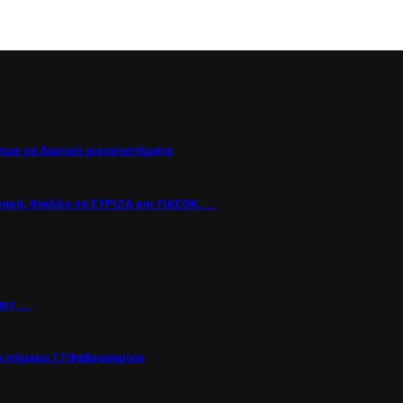
των σε δασικά οικοσυστήματα
μαρά, θύελλα σε ΣΥΡΙΖΑ και ΠΑΣΟΚ,…..
εις ….
 σήμερα 17 Φεβρουαρίου