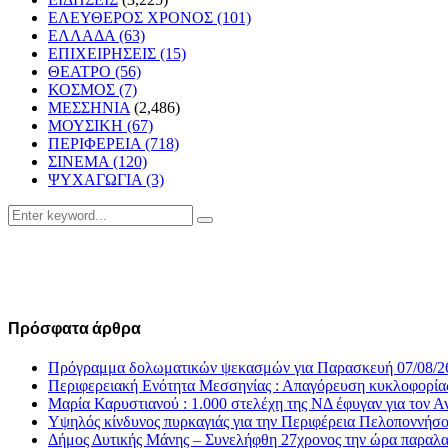
ΕΛΕΥΘΕΡΟΣ ΧΡΟΝΟΣ
(101)
ΕΛΛΑΔΑ
(63)
ΕΠΙΧΕΙΡΗΣΕΙΣ
(15)
ΘΕΑΤΡΟ
(56)
ΚΟΣΜΟΣ
(7)
ΜΕΣΣΗΝΙΑ
(2,486)
ΜΟΥΣΙΚΗ
(67)
ΠΕΡΙΦΕΡΕΙΑ
(718)
ΣΙΝΕΜΑ
(120)
ΨΥΧΑΓΩΓΙΑ
(3)
Search
Search
for:
Πρόσφατα άρθρα
Πρόγραμμα δολωματικών ψεκασμών για Παρασκευή 07/08/2
Περιφερειακή Ενότητα Μεσσηνίας : Απαγόρευση κυκλοφορία
Μαρία Καρυστιανού : 1.000 στελέχη της ΝΔ έφυγαν για το
Υψηλός κίνδυνος πυρκαγιάς για την Περιφέρεια Πελοποννήσ
Δήμος Δυτικής Μάνης – Συνελήφθη 27χρονος την ώρα παραλα