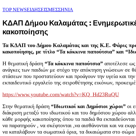
TOP NEWS
ΕΙΔΗΣΕΙΣ
ΜΕΣΣΗΝΙΑ
ΚΔΑΠ Δήμου Καλαμάτας : Ενημερωτικές
κακοποίησης
Τα ΚΔΑΠ του Δήμου Καλαμάτας και της Κ.Ε. Φάρις πρα
κακοποίησης, με τίτλο “Τα κόκκινα παπούτσια” και “Ιδι
Η θεματική δράση
“Τα κόκκινα παπούτσια”
αποτέλεσε ως 
ανάγκες των παιδιών με στόχο την απόκτηση γνώσεων σε θέ
στάσεων που προστατεύουν και προάγουν την υγεία και την 
εκπαιδευτικό εργαλείο της σειροθέτησης εικόνων, προκειμ
https://www.youtube.com/watch?v=KQ_Hd23RuQU
Στην θεματική δράση
“Ιδιωτικοί και Δημόσιοι χώροι”
οι ε
διάκριση μεταξύ του ιδιωτικού και του δημόσιου χώρου αλ
κάθε μορφής κακοποίησης όπου τα παιδιά θα εκπαιδεύονται 
να παρατηρούν , να σκέφτονται ,να αισθάνονται και να εκφρ
να καταλάβουν τα σωματικά όρια, τα δικαιώματα στο σώμα κα