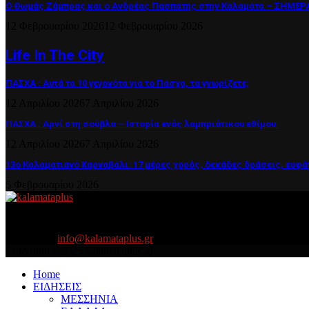
Ο Θωμάς Ζάμπρας και ο Ανδρέας Πασπάτης στην Καλαμάτα – ΣΗΜΕΡΑ 
12 Φεβρουαρίου 2026
12 Φεβρουαρίου 2026
Life In The City
ΠΑΣΧΑ : Αυτά τα 10 γεγονότα για το Πάσχα, τα γνωρίζετε;
12 Απριλίου 2026
7 Απριλίου 2026
ΠΑΣΧΑ : Αρνί στη σούβλα – Ιστορία ενός λαμπριάτικου εθίμου.
12 Απριλίου 2026
7 Απριλίου 2026
13ο Καλαματιανό Καρναβάλι: 17 μέρες χορός, δεκάδες δράσεις, ευφά
5 Φεβρουαρίου 2026
About US
Είμαστε κοντά σας πάντα για τα σοβαρά και τα....πιο ''σοβαρά'' γιατ
Contact us:
info@kalamataplus.gr
Copyright ©2025 kalamataplus.gr
Home
ΕΙΔΗΣΕΙΣ
ΜΕΣΣΗΝΙΑ