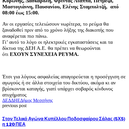
Κορώνης, Δασκαρόλη, Φρίντας Λιάππα, Πετμεζά,
Μαστογιάννη, Παυσανίου, Ελένης Σταμπολτζή, από
08:00 έως 15:00.
Αν οι εργασίες τελειώσουν νωρίτερα, το ρεύμα θα
ξαναδοθεί πριν από το χρόνο λήξης της διακοπής που
αναφέρεται πιο πάνω.
Γι’ αυτό το λόγο οι ηλεκτρικές εγκαταστάσεις και τα
δίκτυα της ΔΕΗ Α.Ε. θα πρέπει να θεωρούνται
ότι
ΕΧΟΥΝ ΣΥΝΕΧΕΙΑ ΡΕΥΜΑ.
Έτσι για λόγους ασφαλείας απαγορεύεται η προσέγγιση σε
αγωγούς ή σε άλλα στοιχεία του δικτύου, ακόμα κι αν
βρίσκονται καταγής, γιατί υπάρχει σοβαρός κίνδυνος
ατυχήματος
ΔΕΔΔΗΕ
Δήμος Μεσσήνης
previous post
Στον Τελικό Αγώνα Κυπέλλου Ποδοσφαίρου Σάλας (5Χ5)
η 120 ΠΕΑ