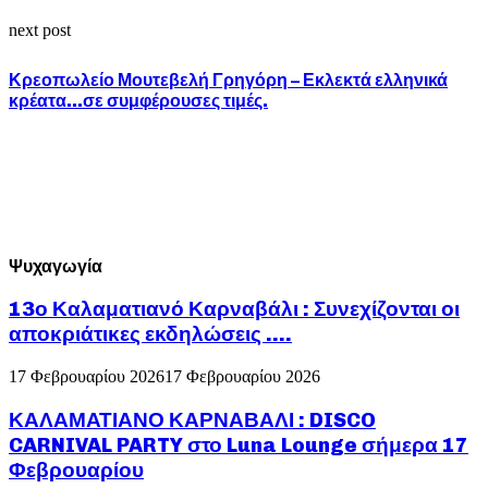
next post
Κρεοπωλείο Μουτεβελή Γρηγόρη – Εκλεκτά ελληνικά
κρέατα…σε συμφέρουσες τιμές.
Ψυχαγωγία
13ο Καλαματιανό Καρναβάλι : Συνεχίζονται οι
αποκριάτικες εκδηλώσεις ….
17 Φεβρουαρίου 2026
17 Φεβρουαρίου 2026
ΚΑΛΑΜΑΤΙΑΝΟ ΚΑΡΝΑΒΑΛΙ : DISCO
CARNIVAL PARTY στο Luna Lounge σήμερα 17
Φεβρουαρίου