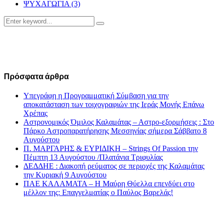
ΨΥΧΑΓΩΓΙΑ
(3)
Search
Search
for:
Πρόσφατα άρθρα
Υπεγράφη η Προγραμματική Σύμβαση για την
αποκατάσταση των τοιχογραφιών της Ιεράς Μονής Επάνω
Χρέπας
Αστρονομικός Όμιλος Καλαμάτας – Αστρο-εξορμήσεις : Στο
Πάρκο Αστροπαρατήρησης Μεσσηνίας σήμερα Σάββατο 8
Αυγούστου
Π. ΜΑΡΓΑΡΗΣ & ΕΥΡΙΔΙΚΗ – Strings Of Passion την
Πέμπτη 13 Αυγούστου /Πλατάνια Τριφυλίας
ΔΕΔΔΗΕ : Διακοπή ρεύματος σε περιοχές της Καλαμάτας
την Κυριακή 9 Αυγούστου
ΠΑΕ ΚΑΛΑΜΑΤΑ – Η Μαύρη Θύελλα επενδύει στο
μέλλον της: Επαγγελματίας ο Παύλος Βαρελάς!