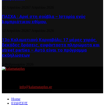
12 Απριλίου 2026
7 Απριλίου 2026
ΠΑΣΧΑ : Αρνί στη σούβλα – Ιστορία ενός
λαμπριάτικου εθίμου.
12 Απριλίου 2026
7 Απριλίου 2026
13ο Καλαματιανό Καρναβάλι: 17 μέρες χορός,
δεκάδες δράσεις, ευφάνταστα πληρώματα και
street parties – Αυτό είναι το πρόγραμμα
εκδηλώσεων
5 Φεβρουαρίου 2026
About US
Είμαστε κοντά σας πάντα για τα σοβαρά και τα....πιο ''σοβαρά'' γιατί
η ζωή θέλει....πολύπλευρη ενημέρωση!
Contact us:
info@kalamataplus.gr
Copyright ©2025 kalamataplus.gr
Home
ΕΙΔΗΣΕΙΣ