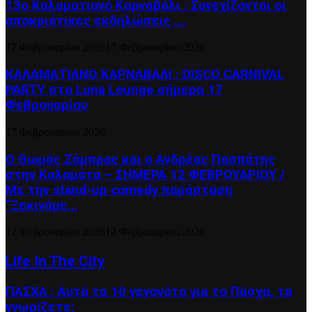
13ο Καλαματιανό Καρναβάλι : Συνεχίζονται οι
αποκριάτικες εκδηλώσεις ….
17 Φεβρουαρίου 2026
17 Φεβρουαρίου 2026
ΚΑΛΑΜΑΤΙΑΝΟ ΚΑΡΝΑΒΑΛΙ : DISCO CARNIVAL
PARTY στο Luna Lounge σήμερα 17
Φεβρουαρίου
17 Φεβρουαρίου 2026
Ο Θωμάς Ζάμπρας και ο Ανδρέας Πασπάτης
στην Καλαμάτα – ΣΗΜΕΡΑ 12 ΦΕΒΡΟΥΑΡΙΟΥ /
Με την stand-up comedy παράσταση
“Ξεκινάμε...
12 Φεβρουαρίου 2026
12 Φεβρουαρίου 2026
Life In The City
ΠΑΣΧΑ : Αυτά τα 10 γεγονότα για το Πάσχα, τα
γνωρίζετε;