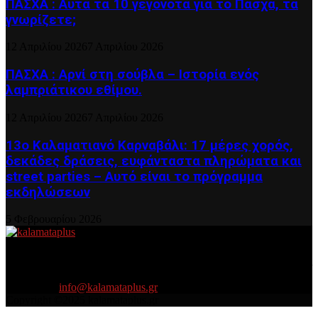
ΠΑΣΧΑ : Αυτά τα 10 γεγονότα για το Πάσχα, τα
γνωρίζετε;
12 Απριλίου 2026
7 Απριλίου 2026
ΠΑΣΧΑ : Αρνί στη σούβλα – Ιστορία ενός
λαμπριάτικου εθίμου.
12 Απριλίου 2026
7 Απριλίου 2026
13ο Καλαματιανό Καρναβάλι: 17 μέρες χορός,
δεκάδες δράσεις, ευφάνταστα πληρώματα και
street parties – Αυτό είναι το πρόγραμμα
εκδηλώσεων
5 Φεβρουαρίου 2026
About US
Είμαστε κοντά σας πάντα για τα σοβαρά και τα....πιο ''σοβαρά'' γιατί
η ζωή θέλει....πολύπλευρη ενημέρωση!
Contact us:
info@kalamataplus.gr
Copyright ©2025 kalamataplus.gr