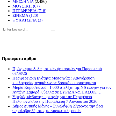
ΜΕΣΣΗΝΙΑ
(2,486)
ΜΟΥΣΙΚΗ
(67)
ΠΕΡΙΦΕΡΕΙΑ
(718)
ΣΙΝΕΜΑ
(120)
ΨΥΧΑΓΩΓΙΑ
(3)
Search
Search
for:
Πρόσφατα άρθρα
Πρόγραμμα δολωματικών ψεκασμών για Παρασκευή
07/08/26
Περιφερειακή Ενότητα Μεσσηνίας : Απαγόρευση
κυκλοφορίας οχημάτων σε δασικά οικοσυστήματα
Μαρία Καρυστιανού : 1.000 στελέχη της ΝΔ έφυγαν για τον
Αντώνη Σαμαρά, θύελλα σε ΣΥΡΙΖΑ και ΠΑΣΟΚ,…..
Υψηλός κίνδυνος πυρκαγιάς για την Περιφέρεια
Πελοποννήσου την Παρασκευή 7 Αυγούστου 2026
Δήμος Δυτικής Μάνης – Συνελήφθη 27χρονος την ώρα
παραλαβής δέματος με ναρκωτικές ουσίες