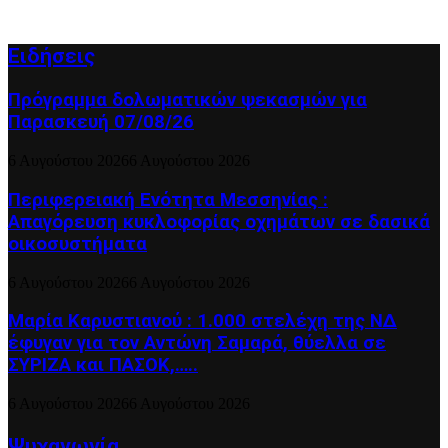
Ειδήσεις
Πρόγραμμα δολωματικών ψεκασμών για
Παρασκευή 07/08/26
6 Αυγούστου 2026
6 Αυγούστου 2026
Περιφερειακή Ενότητα Μεσσηνίας :
Απαγόρευση κυκλοφορίας οχημάτων σε δασικά
οικοσυστήματα
6 Αυγούστου 2026
6 Αυγούστου 2026
Μαρία Καρυστιανού : 1.000 στελέχη της ΝΔ
έφυγαν για τον Αντώνη Σαμαρά, θύελλα σε
ΣΥΡΙΖΑ και ΠΑΣΟΚ,…..
6 Αυγούστου 2026
6 Αυγούστου 2026
Ψυχαγωγία