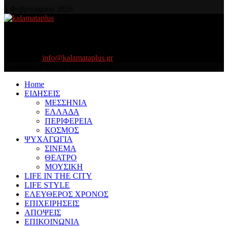
5 Φεβρουαρίου 2026
About US
Είμαστε κοντά σας πάντα για τα σοβαρά και τα....πιο ''σοβαρά'' γιατί
η ζωή θέλει....πολύπλευρη ενημέρωση!
Contact us:
info@kalamataplus.gr
Copyright ©2025 kalamataplus.gr
Home
ΕΙΔΗΣΕΙΣ
ΜΕΣΣΗΝΙΑ
ΕΛΛΑΔΑ
ΠΕΡΙΦΕΡΕΙΑ
ΚΟΣΜΟΣ
ΨΥΧΑΓΩΓΙΑ
ΣΙΝΕΜΑ
ΘΕΑΤΡΟ
ΜΟΥΣΙΚΗ
LIFE IN THE CITY
LIFE STYLE
ΕΛΕΥΘΕΡΟΣ ΧΡΟΝΟΣ
ΕΠΙΧΕΙΡΗΣΕΙΣ
ΑΠΟΨΕΙΣ
ΕΠΙΚΟΙΝΩΝΙΑ