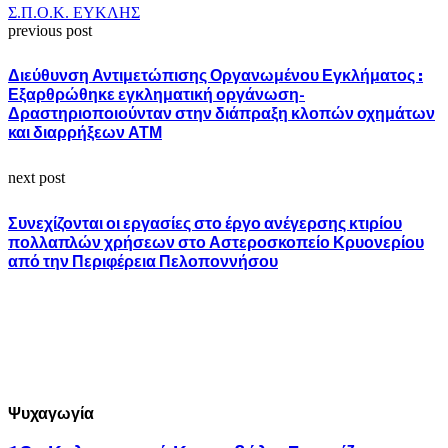
Σ.Π.Ο.Κ. ΕΥΚΛΗΣ
previous post
Διεύθυνση Αντιμετώπισης Οργανωμένου Εγκλήματος :
Εξαρθρώθηκε εγκληματική οργάνωση-
Δραστηριοποιούνταν στην διάπραξη κλοπών οχημάτων
και διαρρήξεων ΑΤΜ
next post
Συνεχίζονται οι εργασίες στο έργο ανέγερσης κτιρίου
πολλαπλών χρήσεων στο Αστεροσκοπείο Κρυονερίου
από την Περιφέρεια Πελοποννήσου
Ψυχαγωγία