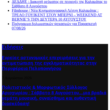
ΔΕΔΔΗΕ : Διακοπή ρεύματος σε περιοχές της Καλαμάτας το
Σάββατο 8 Αυγούστου
Filmhouse / Νέα Κινηματογραφική Λέσχη Καλαμάτας :
ΤΡΕΛΟ ΓΟΥΙΚΕΝΤ ΣΤΟΥ ΜΠΕΡΝΙ – WEEKEND AT
BERNIE’S ΤΗΝ ΔΕΥΤΕΡΑ 10 ΑΥΓΟΥΣΤΟΥ
Πρόγραμμα δολωματικών ψεκασμών για Παρασκευή
07/08/26
Ειδήσεις
Ευρείες αστυνομικές επιχειρήσεις για την
αντιμετώπιση της εγκληματικότητας στην
Περιφέρεια Πελοποννήσου
7 Αυγούστου 2026
Πολιτιστικός & Μορφωτικός Σύλλογος
Αριοχωρίου : Σάββατο 8 Αυγούστου….μια βραδιά
γεμάτη μουσική, συναίσθημα και αυθεντική
διασκέδαση!