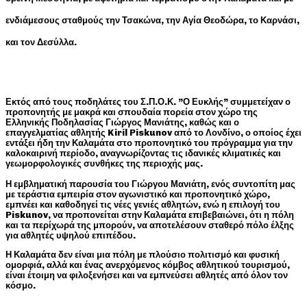
ενδιάμεσους σταθμούς την Τσακώνα, την Αγία Θεοδώρα, το Καρνάσι,
και τον Δεσύλλα.
Εκτός από τους ποδηλάτες του Σ.Π.Ο.Κ. ”Ο Ευκλής” συμμετείχαν ο
προπονητής με μακρά και σπουδαία πορεία στον χώρο της
Ελληνικής Ποδηλασίας Γιώργος Μανιάτης, καθώς και ο
επαγγελματίας αθλητής Kiril Piskunov από το Λονδίνο, ο οποίος έχει
εντάξει ήδη την Καλαμάτα στο προπονητικό του πρόγραμμα για την
καλοκαιρινή περίοδο, αναγνωρίζοντας τις ιδανικές κλιματικές και
γεωμορφολογικές συνθήκες της περιοχής μας.
Η εμβληματική παρουσία του Γιώργου Μανιάτη, ενός συντοπίτη μας
με τεράστια εμπειρία στον αγωνιστικό και προπονητικό χώρο,
εμπνέει και καθοδηγεί τις νέες γενιές αθλητών, ενώ η επιλογή του
Piskunov, να προπονείται στην Καλαμάτα επιβεβαιώνει, ότι η πόλη
και τα περίχωρά της μπορούν, να αποτελέσουν σταθερό πόλο έλξης
για αθλητές υψηλού επιπέδου.
Η Καλαμάτα δεν είναι μια πόλη με πλούσιο πολιτισμό και φυσική
ομορφιά, αλλά και ένας ανερχόμενος κόμβος αθλητικού τουρισμού,
είναι έτοιμη να φιλοξενήσει και να εμπνεύσει αθλητές από όλον τον
κόσμο.