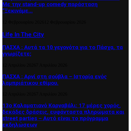
Με την stand-up comedy παράσταση
“Ξεκινάμε...
12 Φεβρουαρίου 2026
12 Φεβρουαρίου 2026
Life In The City
ΠΑΣΧΑ : Αυτά τα 10 γεγονότα για το Πάσχα, τα
γνωρίζετε;
12 Απριλίου 2026
7 Απριλίου 2026
ΠΑΣΧΑ : Αρνί στη σούβλα – Ιστορία ενός
λαμπριάτικου εθίμου.
12 Απριλίου 2026
7 Απριλίου 2026
13ο Καλαματιανό Καρναβάλι: 17 μέρες χορός,
δεκάδες δράσεις, ευφάνταστα πληρώματα και
street parties – Αυτό είναι το πρόγραμμα
εκδηλώσεων