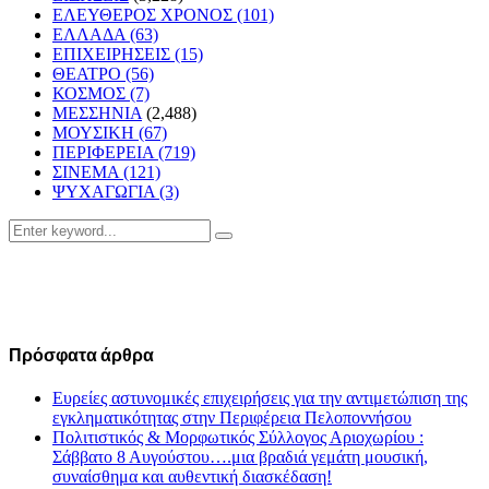
ΕΛΕΥΘΕΡΟΣ ΧΡΟΝΟΣ
(101)
ΕΛΛΑΔΑ
(63)
ΕΠΙΧΕΙΡΗΣΕΙΣ
(15)
ΘΕΑΤΡΟ
(56)
ΚΟΣΜΟΣ
(7)
ΜΕΣΣΗΝΙΑ
(2,488)
ΜΟΥΣΙΚΗ
(67)
ΠΕΡΙΦΕΡΕΙΑ
(719)
ΣΙΝΕΜΑ
(121)
ΨΥΧΑΓΩΓΙΑ
(3)
Search
Search
for:
Πρόσφατα άρθρα
Ευρείες αστυνομικές επιχειρήσεις για την αντιμετώπιση της
εγκληματικότητας στην Περιφέρεια Πελοποννήσου
Πολιτιστικός & Μορφωτικός Σύλλογος Αριοχωρίου :
Σάββατο 8 Αυγούστου….μια βραδιά γεμάτη μουσική,
συναίσθημα και αυθεντική διασκέδαση!