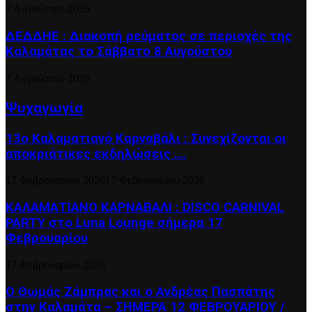
7 Αυγούστου 2026
ΔΕΔΔΗΕ : Διακοπή ρεύματος σε περιοχές της
Καλαμάτας το Σάββατο 8 Αυγούστου
7 Αυγούστου 2026
Ψυχαγωγία
13ο Καλαματιανό Καρναβάλι : Συνεχίζονται οι
αποκριάτικες εκδηλώσεις ….
17 Φεβρουαρίου 2026
17 Φεβρουαρίου 2026
ΚΑΛΑΜΑΤΙΑΝΟ ΚΑΡΝΑΒΑΛΙ : DISCO CARNIVAL
PARTY στο Luna Lounge σήμερα 17
Φεβρουαρίου
17 Φεβρουαρίου 2026
Ο Θωμάς Ζάμπρας και ο Ανδρέας Πασπάτης
στην Καλαμάτα – ΣΗΜΕΡΑ 12 ΦΕΒΡΟΥΑΡΙΟΥ /