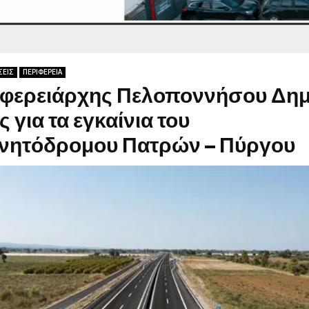
ΣΕΙΣ
ΠΕΡΙΦΕΡΕΙΑ
ιφερειάρχης Πελοποννήσου Δη
 για τα εγκαίνια του
ινητόδρομου Πατρών – Πύργου