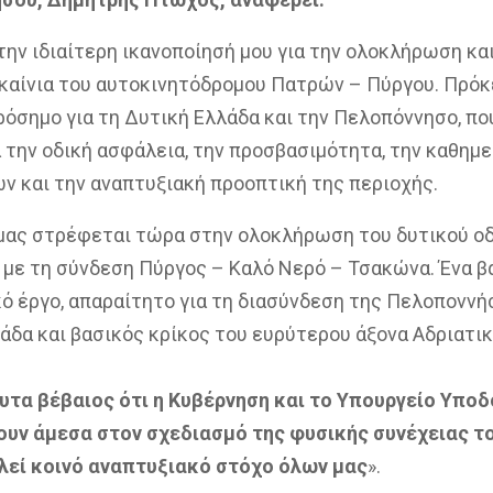
ην ιδιαίτερη ικανοποίησή μου για την ολοκλήρωση και
καίνια του αυτοκινητόδρομου Πατρών – Πύργου. Πρόκε
ρόσημο για τη Δυτική Ελλάδα και την Πελοπόννησο, πο
 την οδική ασφάλεια, την προσβασιμότητα, την καθημ
ν και την αναπτυξιακή προοπτική της περιοχής.
μας στρέφεται τώρα στην ολοκλήρωση του δυτικού οδ
 με τη σύνδεση Πύργος – Καλό Νερό – Τσακώνα. Ένα β
ό έργο, απαραίτητο για τη διασύνδεση της Πελοποννή
άδα και βασικός κρίκος του ευρύτερου άξονα Αδριατι
υτα βέβαιος ότι η Κυβέρνηση και το Υπουργείο Υπο
υν άμεσα στον σχεδιασμό της φυσικής συνέχειας το
λεί κοινό αναπτυξιακό στόχο όλων μας
».