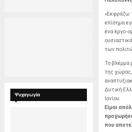
«Εκφράζω τ
επίσημα εγ
ένα έργο-ο
ουσιαστικά
των πολιτώ
Το βλέμμα 
της χώρας,
αναπτυξιακ
Δυτική Ελλ
Ψυχαγωγία
Ιονίου.
Είμαι απόλ
προχωρήσο
που αποτε