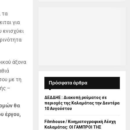
 τα
ιται για
υ ενισχύει
ερινότητα
ικού άξονα
αθιά
σου με τη
Πρόσφατα άρθρα
κής –
ΔΕΔΔΗΕ : Διακοπή ρεύματος σε
περιοχές της Καλαμάτας την Δευτέρα
δομών θα
10 Αυγούστου
υ έργου,
Filmhouse / Κινηματογραφική Λέσχη
Καλαμάτας: ΟΙ ΓΑΜΠΡΟΙ ΤΗΣ