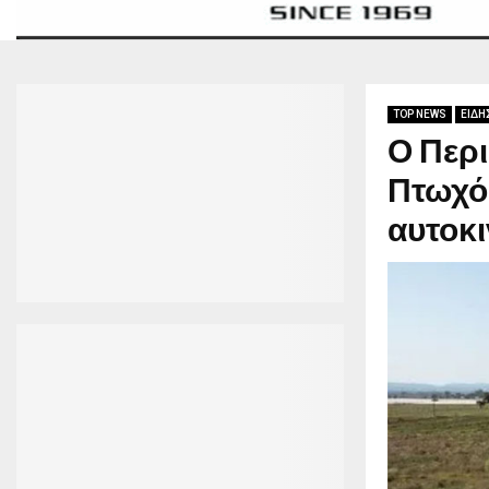
TOP NEWS
ΕΙΔΗ
Ο Περ
Πτωχός
αυτοκ