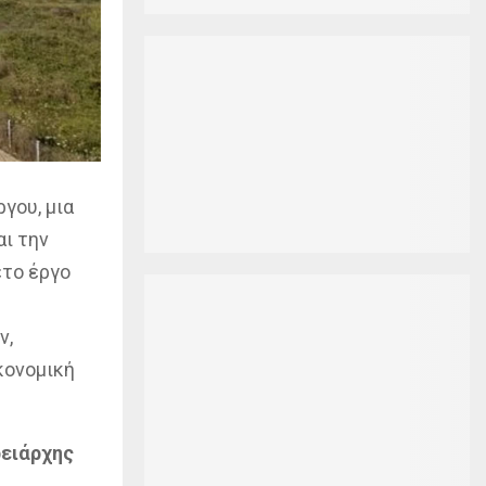
γου, μια
αι την
ετο έργο
ν,
κονομική
ρειάρχης