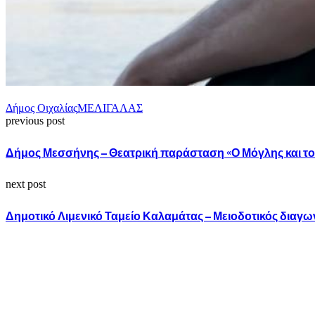
Δήμος Οιχαλίας
ΜΕΛΙΓΑΛΑΣ
previous post
Δήμος Μεσσήνης – Θεατρική παράσταση «Ο Μόγλης και το 
next post
Δημοτικό Λιμενικό Ταμείο Καλαμάτας – Μειοδοτικός δια