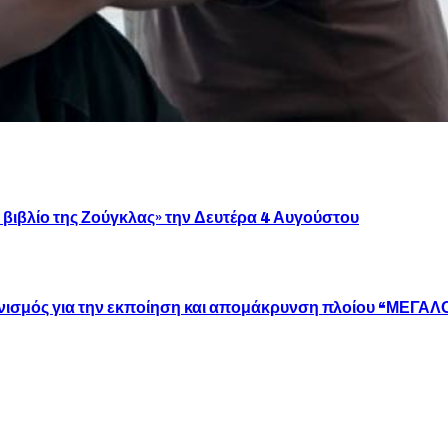
βιβλίο της Ζούγκλας» την Δευτέρα 4 Αυγούστου
γωνισμός για την εκποίηση και απομάκρυνση πλοίου “ΜΕΓ