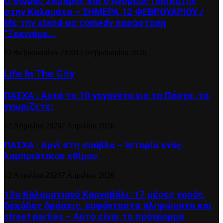
Ο Θωμάς Ζάμπρας και ο Ανδρέας Πασπάτης
στην Καλαμάτα – ΣΗΜΕΡΑ 12 ΦΕΒΡΟΥΑΡΙΟΥ /
Με την stand-up comedy παράσταση
“Ξεκινάμε...
12 Φεβρουαρίου 2026
12 Φεβρουαρίου 2026
Life In The City
ΠΑΣΧΑ : Αυτά τα 10 γεγονότα για το Πάσχα, τα
γνωρίζετε;
12 Απριλίου 2026
7 Απριλίου 2026
ΠΑΣΧΑ : Αρνί στη σούβλα – Ιστορία ενός
λαμπριάτικου εθίμου.
12 Απριλίου 2026
7 Απριλίου 2026
13ο Καλαματιανό Καρναβάλι: 17 μέρες χορός,
δεκάδες δράσεις, ευφάνταστα πληρώματα και
street parties – Αυτό είναι το πρόγραμμα