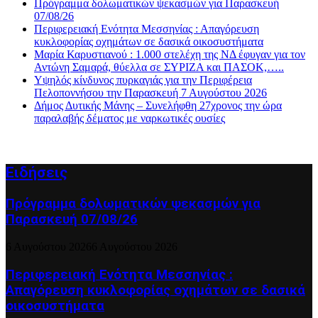
Πρόγραμμα δολωματικών ψεκασμών για Παρασκευή
07/08/26
Περιφερειακή Ενότητα Μεσσηνίας : Απαγόρευση
κυκλοφορίας οχημάτων σε δασικά οικοσυστήματα
Μαρία Καρυστιανού : 1.000 στελέχη της ΝΔ έφυγαν για τον
Αντώνη Σαμαρά, θύελλα σε ΣΥΡΙΖΑ και ΠΑΣΟΚ,…..
Υψηλός κίνδυνος πυρκαγιάς για την Περιφέρεια
Πελοποννήσου την Παρασκευή 7 Αυγούστου 2026
Δήμος Δυτικής Μάνης – Συνελήφθη 27χρονος την ώρα
παραλαβής δέματος με ναρκωτικές ουσίες
Ειδήσεις
Πρόγραμμα δολωματικών ψεκασμών για
Παρασκευή 07/08/26
6 Αυγούστου 2026
6 Αυγούστου 2026
Περιφερειακή Ενότητα Μεσσηνίας :
Απαγόρευση κυκλοφορίας οχημάτων σε δασικά
οικοσυστήματα