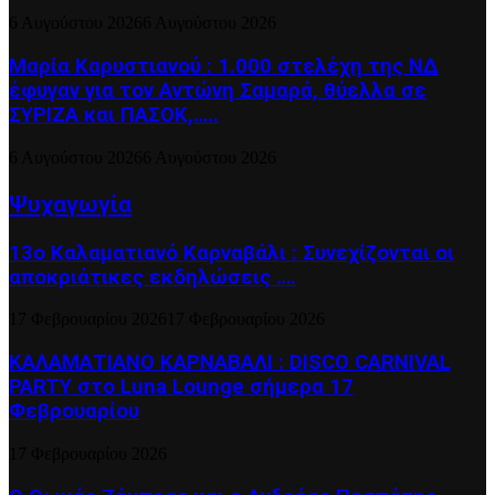
6 Αυγούστου 2026
6 Αυγούστου 2026
Μαρία Καρυστιανού : 1.000 στελέχη της ΝΔ
έφυγαν για τον Αντώνη Σαμαρά, θύελλα σε
ΣΥΡΙΖΑ και ΠΑΣΟΚ,…..
6 Αυγούστου 2026
6 Αυγούστου 2026
Ψυχαγωγία
13ο Καλαματιανό Καρναβάλι : Συνεχίζονται οι
αποκριάτικες εκδηλώσεις ….
17 Φεβρουαρίου 2026
17 Φεβρουαρίου 2026
ΚΑΛΑΜΑΤΙΑΝΟ ΚΑΡΝΑΒΑΛΙ : DISCO CARNIVAL
PARTY στο Luna Lounge σήμερα 17
Φεβρουαρίου
17 Φεβρουαρίου 2026