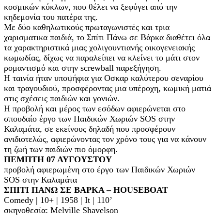
κοσμικών κύκλων, που θέλει να ξεφύγει από την
κηδεμονία του πατέρα της.
Με δύο καθηλωτικούς πρωταγωνιστές και τρια
χαρισματικα παιδιά, το Σπίτι Πάνω σε Βάρκα διαθέτει όλα
τα χαρακτηριστικά μιας χολιγουντιανής οικογενειακής
κωμωδίας, δίχως να παραλείπει να κλείνει το μάτι στον
ρομαντισμό και στην screwball παρεξήγηση.
Η ταινία ήταν υποψήφια για Οσκαρ καλύτερου σεναρίου
και τραγουδιού, προσφέροντας μια υπέροχη, κωμική ματιά
στις σχέσεις παιδιών και γονιών.
Η προβολή και μέρος των εσόδων αφιερώνεται στο
σπουδαίο έργο των Παιδικών Χωριών SOS στην
Καλαμάτα, σε εκείνους δηλαδή που προσφέρουν
ανιδιοτελώς, αφιερώνοντας τον χρόνο τους για να κάνουν
τη ζωή των παιδιών πιο όμορφη.
ΠΕΜΠΤΗ 07 ΑΥΓΟΥΣΤΟΥ
προβολή αφιερωμένη στο έργο των Παιδικών Χωριών
SOS στην Καλαμάτα
ΣΠΙΤΙ ΠΑΝΩ ΣΕ ΒΑΡΚΑ – HOUSEBOAT
Comedy | 10+ | 1958 | It | 110’
σκηνοθεσία: Melville Shavelson