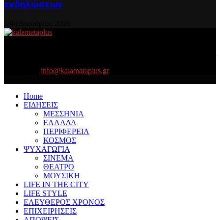
εκδηλώσεων
5 Φεβρουαρίου 2026
About US
Είμαστε κοντά σας πάντα για τα σοβαρά και τα....πιο ''σοβαρά'' γιατί
η ζωή θέλει....πολύπλευρη ενημέρωση!
Contact us:
info@kalamataplus.gr
Copyright ©2025 kalamataplus.gr
Home
ΕΙΔΗΣΕΙΣ
ΜΕΣΣΗΝΙΑ
ΕΛΛΑΔΑ
ΠΕΡΙΦΕΡΕΙΑ
ΚΟΣΜΟΣ
ΨΥΧΑΓΩΓΙΑ
ΣΙΝΕΜΑ
ΘΕΑΤΡΟ
ΜΟΥΣΙΚΗ
LIFE IN THE CITY
LIFE STYLE
ΕΛΕΥΘΕΡΟΣ ΧΡΟΝΟΣ
ΕΠΙΧΕΙΡΗΣΕΙΣ
ΑΠΟΨΕΙΣ