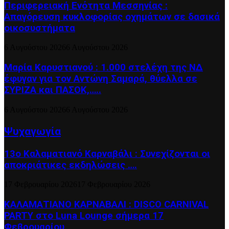
Περιφερειακή Ενότητα Μεσσηνίας :
Απαγόρευση κυκλοφορίας οχημάτων σε δασικά
οικοσυστήματα
6 Αυγούστου 2026
6 Αυγούστου 2026
Μαρία Καρυστιανού : 1.000 στελέχη της ΝΔ
έφυγαν για τον Αντώνη Σαμαρά, θύελλα σε
ΣΥΡΙΖΑ και ΠΑΣΟΚ,…..
6 Αυγούστου 2026
6 Αυγούστου 2026
Ψυχαγωγία
13ο Καλαματιανό Καρναβάλι : Συνεχίζονται οι
αποκριάτικες εκδηλώσεις ….
17 Φεβρουαρίου 2026
17 Φεβρουαρίου 2026
ΚΑΛΑΜΑΤΙΑΝΟ ΚΑΡΝΑΒΑΛΙ : DISCO CARNIVAL
PARTY στο Luna Lounge σήμερα 17
Φεβρουαρίου