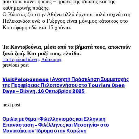
που τους κάνει ήρωες – ήρωες της σιωπής και της
καθημερινής πράξης.
Ο Κώστας ζει στην Αθήνα αλλά έρχεται πολύ συχνά στη
Πελεκανάδα ενώ ο Γιώργος είναι μόνιμος κάτοικος στο
Κουτίφαρη εδώ και 15 χρόνια.
Τα Κοντοβούνια, μέσα από τα βήματά τους, αποκτούν
ξανά ζωή. Και μαζί τους, ελπίδα.
Tα Γεράκια
Γιάννης Λάσκαρης
previous post
VisitPeloponnese | Ανοιχτή Πρόσκληση Συμμετοχής
της Περιφέρειας Πελοποννήσου στο Tourism Open
Days – Βιέννη, 16 Οκτωβρίου 2025
next post
Ομιλία με θέμα «Φιλελληνισμός και Ελληνική
Επανάσταση – Φιλέλληνες και Μεσσηνία» στο
Μανιατάκειον Ίδρυμα στην Κορώνη