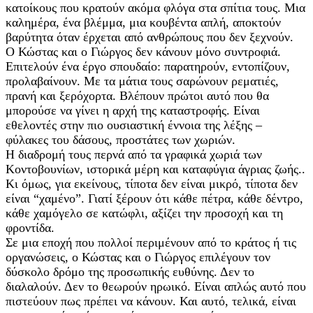
κατοίκους που κρατούν ακόμα φλόγα στα σπίτια τους. Μια
καλημέρα, ένα βλέμμα, μια κουβέντα απλή, αποκτούν
βαρύτητα όταν έρχεται από ανθρώπους που δεν ξεχνούν.
Ο Κώστας και ο Γιώργος δεν κάνουν μόνο συντροφιά.
Επιτελούν ένα έργο σπουδαίο: παρατηρούν, εντοπίζουν,
προλαβαίνουν. Με τα μάτια τους σαρώνουν ρεματιές,
πρανή και ξερόχορτα. Βλέπουν πρώτοι αυτό που θα
μπορούσε να γίνει η αρχή της καταστροφής. Είναι
εθελοντές στην πιο ουσιαστική έννοια της λέξης –
φύλακες του δάσους, προστάτες των χωριών.
Η διαδρομή τους περνά από τα γραφικά χωριά των
Κοντοβουνίων, ιστορικά μέρη και καταφύγια άγριας ζωής..
Κι όμως, για εκείνους, τίποτα δεν είναι μικρό, τίποτα δεν
είναι “χαμένο”. Γιατί ξέρουν ότι κάθε πέτρα, κάθε δέντρο,
κάθε χαμόγελο σε κατώφλι, αξίζει την προσοχή και τη
φροντίδα.
Σε μια εποχή που πολλοί περιμένουν από το κράτος ή τις
οργανώσεις, ο Κώστας και ο Γιώργος επιλέγουν τον
δύσκολο δρόμο της προσωπικής ευθύνης. Δεν το
διαλαλούν. Δεν το θεωρούν ηρωικό. Είναι απλώς αυτό που
πιστεύουν πως πρέπει να κάνουν. Και αυτό, τελικά, είναι