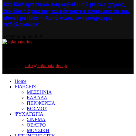
13ο Καλαματιανό Καρναβάλι: 17 μέρες χορός,
δεκάδες δράσεις, ευφάνταστα πληρώματα και
street parties – Αυτό είναι το πρόγραμμα
εκδηλώσεων
5 Φεβρουαρίου 2026
About US
Είμαστε κοντά σας πάντα για τα σοβαρά και τα....πιο ''σοβαρά'' γιατί
η ζωή θέλει....πολύπλευρη ενημέρωση!
Contact us:
info@kalamataplus.gr
Copyright ©2025 kalamataplus.gr
Home
ΕΙΔΗΣΕΙΣ
ΜΕΣΣΗΝΙΑ
ΕΛΛΑΔΑ
ΠΕΡΙΦΕΡΕΙΑ
ΚΟΣΜΟΣ
ΨΥΧΑΓΩΓΙΑ
ΣΙΝΕΜΑ
ΘΕΑΤΡΟ
ΜΟΥΣΙΚΗ
LIFE IN THE CITY