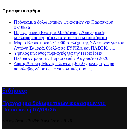
Πρόσφατα άρθρα
Πρόγραμμα δολωματικών ψεκασμών για Παρασκευή
07/08/26
Περιφερειακή Ενότητα Μεσσηνίας : Απαγόρευση
κυκλοφορίας οχημάτων σε δασικά οικοσυστήματα
Μαρία Καρυστιανού : 1.000 στελέχη της ΝΔ έφυγαν για τον
Αντώνη Σαμαρά, θύελλα σε ΣΥΡΙΖΑ και ΠΑΣΟΚ,…..
Υψηλός κίνδυνος πυρκαγιάς για την Περιφέρεια
Πελοποννήσου την Παρασκευή 7 Αυγούστου 2026
Δήμος Δυτικής Μάνης – Συνελήφθη 27χρονος την ώρα
παραλαβής δέματος με ναρκωτικές ουσίες
Ειδήσεις
Πρόγραμμα δολωματικών ψεκασμών για
Παρασκευή 07/08/26
6 Αυγούστου 2026
6 Αυγούστου 2026