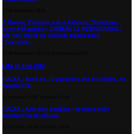
17 Φεβρουαρίου 2026
Ο Θωμάς Ζάμπρας και ο Ανδρέας Πασπάτης
στην Καλαμάτα – ΣΗΜΕΡΑ 12 ΦΕΒΡΟΥΑΡΙΟΥ /
Με την stand-up comedy παράσταση
“Ξεκινάμε...
12 Φεβρουαρίου 2026
12 Φεβρουαρίου 2026
Life In The City
ΠΑΣΧΑ : Αυτά τα 10 γεγονότα για το Πάσχα, τα
γνωρίζετε;
12 Απριλίου 2026
7 Απριλίου 2026
ΠΑΣΧΑ : Αρνί στη σούβλα – Ιστορία ενός
λαμπριάτικου εθίμου.
12 Απριλίου 2026
7 Απριλίου 2026