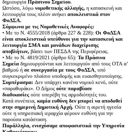
δημιουργία
Πράσινου Σημείου
.
Ωστόσο, λόγω
νομοθετικής αλλαγής,
η κατασκευή και
λειτουργία τους πλέον ανήκει
αποκλειστικά στον
ΦοΔΣΑ.
Σύμφωνα με τις Νομοθετικές Αναφορές:
• Με το Ν. 4555/2018 (άρθρα 227 & 228):
Οι ΦοΔΣΑ
είναι αποκλειστικά υπεύθυνοι για την κατασκευή και
λειτουργία ΣΜΑ και μονάδων διαχείρισης
αποβλήτων,
βάσει των ΠΕΣΔΑ της Περιφέρειας.
• Με το Ν. 4819/2021 (άρθρο 65):
Τα Πράσινα
Σημεία
δημιουργούνται και λειτουργούν από τους ΟΤΑ α’
βαθμού ή
σε συνεργασία με τους ΦοΔΣΑ
, υπό
συγκεκριμένο πλαίσιο υποδομής και ευαισθητοποίησης.
Συμπέρασμα:
Δεν υπάρχει κανένα νομικό κενό, ούτε
«παραθυράκι». Ο Δήμος
ούτε παραβίασε
διαδικασίες
ούτε υπερέβη τις αρμοδιότητές του.
Κατά συνέπεια,
καμία ευθύνη δεν μπορεί να αποδοθεί
στην σημερινή Δημοτική Αρχή.
Ούτε η αιρετή ηγεσία
ούτε η υπηρεσιακή ιεραρχία φέρουν ευθύνη για την
παρούσα κατάσταση.
Παράλληλα, ενισχύσαμε αποφασιστικά την Υπηρεσία
Καθαριότητας: