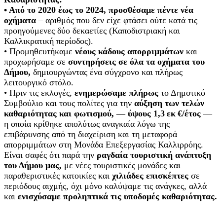
• Από το 2020 έως το 2024, προσθέσαμε πέντε νέα
οχήματα
– αριθμός που δεν είχε φτάσει ούτε κατά τις
προηγούμενες δύο δεκαετίες (Καποδιστριακή και
Καλλικρατική περίοδος).
• Προμηθευτήκαμε
νέους κάδους απορριμμάτων
και
προχωρήσαμε σε
συντηρήσεις σε όλα τα οχήματα του
Δήμου,
δημιουργώντας ένα σύγχρονο και πλήρως
λειτουργικό στόλο.
• Πριν τις εκλογές,
ενημερώσαμε πλήρως
το Δημοτικό
Συμβούλιο και τους πολίτες για την
αύξηση των τελών
καθαριότητας και φωτισμού, — ύψους 1,3 εκ €/έτος
—
η οποία κρίθηκε απολύτως αναγκαία λόγω της
επιβάρυνσης από τη διαχείριση και τη μεταφορά
απορριμμάτων στη Μονάδα Επεξεργασίας Καλλιρρόης.
Είναι σαφές ότι παρά την
ραγδαία τουριστική ανάπτυξη
του Δήμου μας,
με νέες τουριστικές μονάδες και
παραθεριστικές κατοικίες και
χιλιάδες επισκέπτες
σε
περιόδους αιχμής, όχι μόνο καλύψαμε τις ανάγκες, αλλά
και
ενισχύσαμε προληπτικά τις υποδομές καθαριότητας.