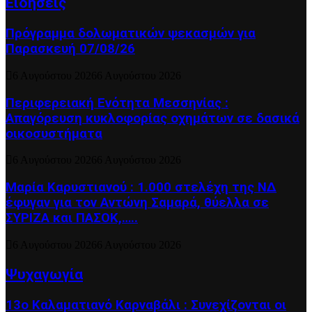
Ειδήσεις
Πρόγραμμα δολωματικών ψεκασμών για
Παρασκευή 07/08/26
6 Αυγούστου 2026
6 Αυγούστου 2026
Περιφερειακή Ενότητα Μεσσηνίας :
Απαγόρευση κυκλοφορίας οχημάτων σε δασικά
οικοσυστήματα
6 Αυγούστου 2026
6 Αυγούστου 2026
Μαρία Καρυστιανού : 1.000 στελέχη της ΝΔ
έφυγαν για τον Αντώνη Σαμαρά, θύελλα σε
ΣΥΡΙΖΑ και ΠΑΣΟΚ,…..
6 Αυγούστου 2026
6 Αυγούστου 2026
Ψυχαγωγία
13ο Καλαματιανό Καρναβάλι : Συνεχίζονται οι