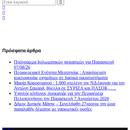
Search
for:
Search
Πρόσφατα άρθρα
Πρόγραμμα δολωματικών ψεκασμών για Παρασκευή
07/08/26
Περιφερειακή Ενότητα Μεσσηνίας : Απαγόρευση
κυκλοφορίας οχημάτων σε δασικά οικοσυστήματα
Μαρία Καρυστιανού : 1.000 στελέχη της ΝΔ έφυγαν για τον
Αντώνη Σαμαρά, θύελλα σε ΣΥΡΙΖΑ και ΠΑΣΟΚ,…..
Υψηλός κίνδυνος πυρκαγιάς για την Περιφέρεια
Πελοποννήσου την Παρασκευή 7 Αυγούστου 2026
Δήμος Δυτικής Μάνης – Συνελήφθη 27χρονος την ώρα
παραλαβής δέματος με ναρκωτικές ουσίες