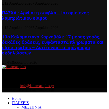
12 Απριλίου 2026
7 Απριλίου 2026
ΠΑΣΧΑ : Αρνί στη σούβλα – Ιστορία ενός
λαμπριάτικου εθίμου.
12 Απριλίου 2026
7 Απριλίου 2026
13ο Καλαματιανό Καρναβάλι: 17 μέρες χορός,
δεκάδες δράσεις, ευφάνταστα πληρώματα και
street parties – Αυτό είναι το πρόγραμμα
εκδηλώσεων
5 Φεβρουαρίου 2026
About US
Είμαστε κοντά σας πάντα για τα σοβαρά και τα....πιο ''σοβαρά'' γιατί
η ζωή θέλει....πολύπλευρη ενημέρωση!
Contact us:
info@kalamataplus.gr
Copyright ©2025 kalamataplus.gr
Home
ΕΙΔΗΣΕΙΣ
ΜΕΣΣΗΝΙΑ