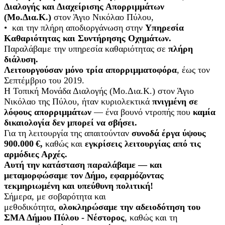
Διαλογής και Διαχείρισης Απορριμμάτων
(Μο.Δια.Κ.)
στον Άγιο Νικόλαο Πύλου,
• και την πλήρη αποδιοργάνωση στην
Υπηρεσία
Καθαριότητας και Συντήρησης Οχημάτων.
Παραλάβαμε την υπηρεσία καθαριότητας σε
πλήρη
διάλυση.
Λειτουργούσαν μόνο τρία απορριμματοφόρα
, έως τον
Σεπτέμβριο του 2019.
Η Τοπική Μονάδα Διαλογής (Μο.Δια.Κ.) στον Άγιο
Νικόλαο της Πύλου, ήταν κυριολεκτικά
πνιγμένη σε
λόφους απορριμμάτων
— ένα βουνό ντροπής που
καμία
δικαιολογία δεν μπορεί να σβήσει.
Για τη λειτουργία της απαιτούνταν
συνοδά έργα ύψους
900.000 €,
καθώς και
εγκρίσεις λειτουργίας από τις
αρμόδιες Αρχές.
Αυτή την κατάσταση παραλάβαμε — και
μεταμορφώσαμε τον Δήμο, εφαρμόζοντας
τεκμηριωμένη και υπεύθυνη πολιτική!
Σήμερα, με σοβαρότητα και
μεθοδικότητα,
ολοκληρώσαμε την αδειοδότηση του
ΣΜΑ Δήμου Πύλου ‑ Νέστορος
, καθώς και τη