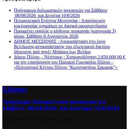
Πρόγραμμα δολωματικών ψεκασμών για Σάββατο
08/08/2026 και Δευτέρα 10/8/2026
Περιφερειακή Ενότητα Μεσσηνίας : Απαγόρευση
κυκλοφορίας οχημάτων σε δασικά οικοσυστήματα
Παραμένει υψηλός ο κίνδυνος πυρκαγιάς (κατηγορία 3)
αύριο, Σάββατο 8 Αυγούστου 2026
ΔΗΜΟΣ ΜΕΣΣΗΝΗΣ : Αποκατάσταση στο έργο
Βελτίωσης-αντικατάστασης του εξωτερικού δικτύου
ύδρευσης από πηγές Μπάρκα έως Βελίκα
Δήμος Πύλου – Νέστορος : Χρηματοδότηση 2.850.000,00 €
για την επανάχρηση του Παλαιού Γυμνασίου Πύλου –
«Πολιτιστικό Κέντρο Πύλου “Κωνσταντίνος Σαμαράς”»
Ειδήσεις
Πρόγραμμα δολωματικών ψεκασμών για
Σάββατο 08/08/2026 και Δευτέρα 10/8/2026
7 Αυγούστου 2026
7 Αυγούστου 2026