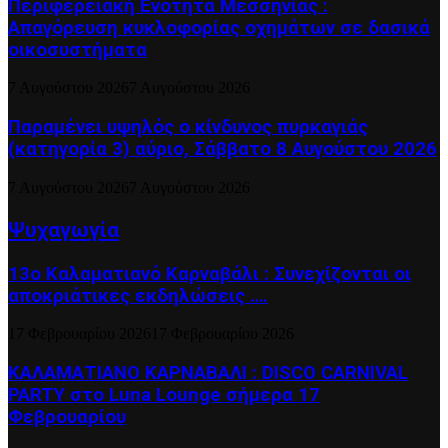
Περιφερειακή Ενότητα Μεσσηνίας :
Απαγόρευση κυκλοφορίας οχημάτων σε δασικά
οικοσυστήματα
7 Αυγούστου 2026
7 Αυγούστου 2026
Παραμένει υψηλός ο κίνδυνος πυρκαγιάς
(κατηγορία 3) αύριο, Σάββατο 8 Αυγούστου 2026
7 Αυγούστου 2026
7 Αυγούστου 2026
Ψυχαγωγία
13ο Καλαματιανό Καρναβάλι : Συνεχίζονται οι
αποκριάτικες εκδηλώσεις ….
17 Φεβρουαρίου 2026
17 Φεβρουαρίου 2026
ΚΑΛΑΜΑΤΙΑΝΟ ΚΑΡΝΑΒΑΛΙ : DISCO CARNIVAL
PARTY στο Luna Lounge σήμερα 17
Φεβρουαρίου