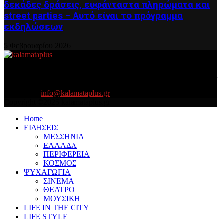
δεκάδες δράσεις, ευφάνταστα πληρώματα και
street parties – Αυτό είναι το πρόγραμμα
εκδηλώσεων
5 Φεβρουαρίου 2026
About US
Είμαστε κοντά σας πάντα για τα σοβαρά και τα....πιο ''σοβαρά'' γιατί
η ζωή θέλει....πολύπλευρη ενημέρωση!
Contact us:
info@kalamataplus.gr
Copyright ©2025 kalamataplus.gr
Home
ΕΙΔΗΣΕΙΣ
ΜΕΣΣΗΝΙΑ
ΕΛΛΑΔΑ
ΠΕΡΙΦΕΡΕΙΑ
ΚΟΣΜΟΣ
ΨΥΧΑΓΩΓΙΑ
ΣΙΝΕΜΑ
ΘΕΑΤΡΟ
ΜΟΥΣΙΚΗ
LIFE IN THE CITY
LIFE STYLE