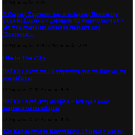
17 Φεβρουαρίου 2026
Ο Θωμάς Ζάμπρας και ο Ανδρέας Πασπάτης
στην Καλαμάτα – ΣΗΜΕΡΑ 12 ΦΕΒΡΟΥΑΡΙΟΥ /
Με την stand-up comedy παράσταση
“Ξεκινάμε...
12 Φεβρουαρίου 2026
12 Φεβρουαρίου 2026
Life In The City
ΠΑΣΧΑ : Αυτά τα 10 γεγονότα για το Πάσχα, τα
γνωρίζετε;
12 Απριλίου 2026
7 Απριλίου 2026
ΠΑΣΧΑ : Αρνί στη σούβλα – Ιστορία ενός
λαμπριάτικου εθίμου.
12 Απριλίου 2026
7 Απριλίου 2026
13ο Καλαματιανό Καρναβάλι: 17 μέρες χορός,