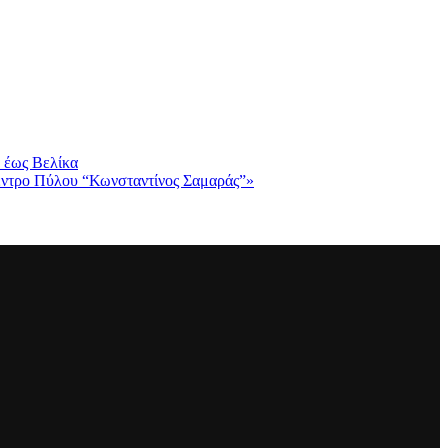
 έως Βελίκα
Κέντρο Πύλου “Κωνσταντίνος Σαμαράς”»