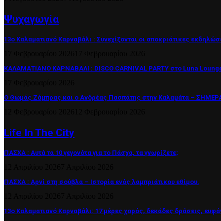
Ψυχαγωγία
13ο Καλαματιανό Καρναβάλι : Συνεχίζονται οι αποκριάτικες εκδηλώσ
17 Φεβρουαρίου 2026
17 Φεβρουαρίου 2026
ΚΑΛΑΜΑΤΙΑΝΟ ΚΑΡΝΑΒΑΛΙ : DISCO CARNIVAL PARTY στο Luna Lounge
17 Φεβρουαρίου 2026
Ο Θωμάς Ζάμπρας και ο Ανδρέας Πασπάτης στην Καλαμάτα – ΣΗΜΕΡΑ 
12 Φεβρουαρίου 2026
12 Φεβρουαρίου 2026
Life In The City
ΠΑΣΧΑ : Αυτά τα 10 γεγονότα για το Πάσχα, τα γνωρίζετε;
12 Απριλίου 2026
7 Απριλίου 2026
ΠΑΣΧΑ : Αρνί στη σούβλα – Ιστορία ενός λαμπριάτικου εθίμου.
12 Απριλίου 2026
7 Απριλίου 2026
13ο Καλαματιανό Καρναβάλι: 17 μέρες χορός, δεκάδες δράσεις, ευφά