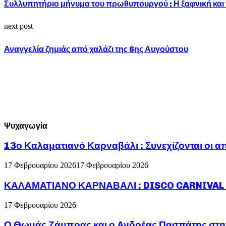
Συλλυπητήριο μήνυμα του πρωθυπουργού : Η ξαφνική και 
next post
Αναγγελία ζημιάς από χαλάζι της 6ης Αυγούστου
Ψυχαγωγία
13ο Καλαματιανό Καρναβάλι : Συνεχίζονται οι α
17 Φεβρουαρίου 2026
17 Φεβρουαρίου 2026
ΚΑΛΑΜΑΤΙΑΝΟ ΚΑΡΝΑΒΑΛΙ : DISCO CARNIVAL P
17 Φεβρουαρίου 2026
Ο Θωμάς Ζάμπρας και ο Ανδρέας Πασπάτης στη