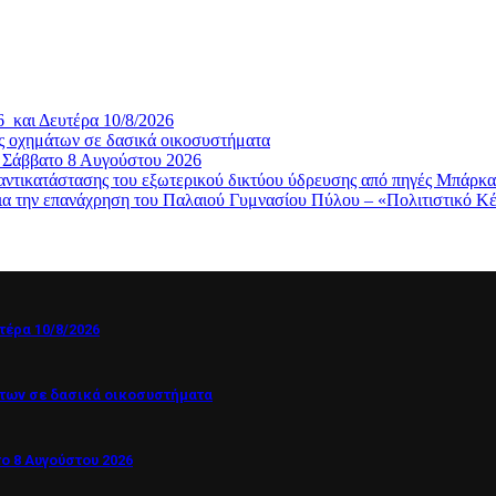
 και Δευτέρα 10/8/2026
ς οχημάτων σε δασικά οικοσυστήματα
, Σάββατο 8 Αυγούστου 2026
κατάστασης του εξωτερικού δικτύου ύδρευσης από πηγές Μπάρκα
ια την επανάχρηση του Παλαιού Γυμνασίου Πύλου – «Πολιτιστικό 
έρα 10/8/2026
των σε δασικά οικοσυστήματα
ο 8 Αυγούστου 2026