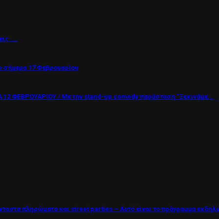
εις ….
 σήμερα 17 Φεβρουαρίου
12 ΦΕΒΡΟΥΑΡΙΟΥ / Με την stand-up comedy παράσταση “Ξεκινάμε...
νταστα πληρώματα και street parties – Αυτό είναι το πρόγραμμα εκδη