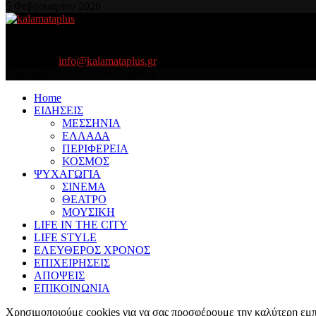
5 Φεβρουαρίου 2026
About US
Είμαστε κοντά σας πάντα για τα σοβαρά και τα....πιο ''σοβαρά'' γιατ
Contact us:
info@kalamataplus.gr
Copyright ©2025 kalamataplus.gr
Home
ΕΙΔΗΣΕΙΣ
ΜΕΣΣΗΝΙΑ
ΕΛΛΑΔΑ
ΠΕΡΙΦΕΡΕΙΑ
ΚΟΣΜΟΣ
ΨΥΧΑΓΩΓΙΑ
ΣΙΝΕΜΑ
ΘΕΑΤΡΟ
ΜΟΥΣΙΚΗ
LIFE IN THE CITY
LIFE STYLE
ΕΛΕΥΘΕΡΟΣ ΧΡΟΝΟΣ
ΕΠΙΧΕΙΡΗΣΕΙΣ
ΑΠΟΨΕΙΣ
ΕΠΙΚΟΙΝΩΝΙΑ
Χρησιμοποιούμε cookies για να σας προσφέρουμε την καλύτερη εμπε