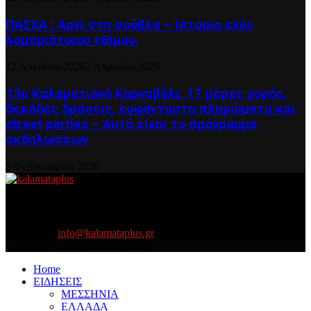
ΠΑΣΧΑ : Αρνί στη σούβλα – Ιστορία ενός
λαμπριάτικου εθίμου.
12 Απριλίου 2026
7 Απριλίου 2026
13ο Καλαματιανό Καρναβάλι: 17 μέρες χορός,
δεκάδες δράσεις, ευφάνταστα πληρώματα και
street parties – Αυτό είναι το πρόγραμμα
εκδηλώσεων
5 Φεβρουαρίου 2026
About US
Είμαστε κοντά σας πάντα για τα σοβαρά και τα....πιο ''σοβαρά'' γιατί
η ζωή θέλει....πολύπλευρη ενημέρωση!
Contact us:
info@kalamataplus.gr
Copyright ©2025 kalamataplus.gr
Home
ΕΙΔΗΣΕΙΣ
ΜΕΣΣΗΝΙΑ
ΕΛΛΑΔΑ