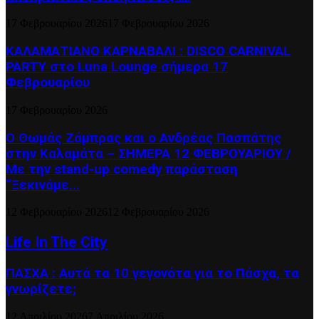
17 Φεβρουαρίου 2026
17 Φεβρουαρίου 2026
ΚΑΛΑΜΑΤΙΑΝΟ ΚΑΡΝΑΒΑΛΙ : DISCO CARNIVAL
PARTY στο Luna Lounge σήμερα 17
Φεβρουαρίου
17 Φεβρουαρίου 2026
Ο Θωμάς Ζάμπρας και ο Ανδρέας Πασπάτης
στην Καλαμάτα – ΣΗΜΕΡΑ 12 ΦΕΒΡΟΥΑΡΙΟΥ /
Με την stand-up comedy παράσταση
“Ξεκινάμε...
12 Φεβρουαρίου 2026
12 Φεβρουαρίου 2026
Life In The City
ΠΑΣΧΑ : Αυτά τα 10 γεγονότα για το Πάσχα, τα
γνωρίζετε;
12 Απριλίου 2026
7 Απριλίου 2026