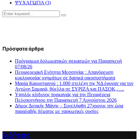
ΨΥΧΑΓΩΓΙΑ
(3)
Search
Search
for:
Πρόσφατα άρθρα
Πρόγραμμα δολωματικών ψεκασμών για Παρασκευή
07/08/26
Περιφερειακή Ενότητα Μεσσηνίας : Απαγόρευση
κυκλοφορίας οχημάτων σε δασικά οικοσυστήματα
Μαρία Καρυστιανού : 1.000 στελέχη της ΝΔ έφυγαν για τον
Αντώνη Σαμαρά, θύελλα σε ΣΥΡΙΖΑ και ΠΑΣΟΚ,…..
Υψηλός κίνδυνος πυρκαγιάς για την Περιφέρεια
Πελοποννήσου την Παρασκευή 7 Αυγούστου 2026
Δήμος Δυτικής Μάνης – Συνελήφθη 27χρονος την ώρα
παραλαβής δέματος με ναρκωτικές ουσίες
Ειδήσεις