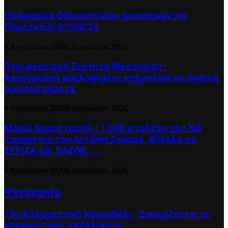
Πρόγραμμα δολωματικών ψεκασμών για
Παρασκευή 07/08/26
6 Αυγούστου 2026
6 Αυγούστου 2026
Περιφερειακή Ενότητα Μεσσηνίας :
Απαγόρευση κυκλοφορίας οχημάτων σε δασικά
οικοσυστήματα
6 Αυγούστου 2026
6 Αυγούστου 2026
Μαρία Καρυστιανού : 1.000 στελέχη της ΝΔ
έφυγαν για τον Αντώνη Σαμαρά, θύελλα σε
ΣΥΡΙΖΑ και ΠΑΣΟΚ,…..
6 Αυγούστου 2026
6 Αυγούστου 2026
Ψυχαγωγία
13ο Καλαματιανό Καρναβάλι : Συνεχίζονται οι
αποκριάτικες εκδηλώσεις ….