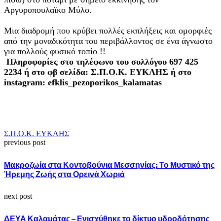
Αργυροπουλαϊκο Μύλο.
Μια διαδρομή που κρύβει πολλές εκπλήξεις και ομορφιές
από την μοναδικότητα του περιβάλλοντος σε ένα άγνωστο
για πολλούς φυσικό τοπίο !!
Πληροφορίες στο τηλέφωνο του συλλόγου 697 425
2234 ή στο φβ σελίδα: Σ.Π.Ο.Κ. ΕΥΚΛΗΣ ή στο
instagram: efklis_pezoporikos_kalamatas
Σ.Π.Ο.Κ. ΕΥΚΛΗΣ
previous post
Μακροζωία στα Κοντοβούνια Μεσσηνίας: Το Μυστικό της
Ήρεμης Ζωής στα Ορεινά Χωριά
next post
ΔΕΥΑ Καλαμάτας – Ενισχύθηκε το δίκτυο υδροδότησης