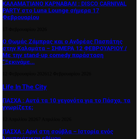
ΚΑΛΑΜΑΤΙΑΝΟ ΚΑΡΝΑΒΑΛΙ : DISCO CARNIVAL
PARTY στο Luna Lounge σήμερα 17
Φεβρουαρίου
17 Φεβρουαρίου 2026
Ο Θωμάς Ζάμπρας και ο Ανδρέας Πασπάτης
στην Καλαμάτα – ΣΗΜΕΡΑ 12 ΦΕΒΡΟΥΑΡΙΟΥ /
Με την stand-up comedy παράσταση
“Ξεκινάμε...
12 Φεβρουαρίου 2026
12 Φεβρουαρίου 2026
Life In The City
ΠΑΣΧΑ : Αυτά τα 10 γεγονότα για το Πάσχα, τα
γνωρίζετε;
12 Απριλίου 2026
7 Απριλίου 2026
ΠΑΣΧΑ : Αρνί στη σούβλα – Ιστορία ενός
λαμπριάτικου εθίμου.