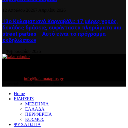
12 Απριλίου 2026
7 Απριλίου 2026
13ο Καλαματιανό Καρναβάλι: 17 μέρες χορός,
δεκάδες δράσεις, ευφάνταστα πληρώματα και
street parties – Αυτό είναι το πρόγραμμα
εκδηλώσεων
5 Φεβρουαρίου 2026
About US
Είμαστε κοντά σας πάντα για τα σοβαρά και τα....πιο ''σοβαρά'' γιατί
η ζωή θέλει....πολύπλευρη ενημέρωση!
Contact us:
info@kalamataplus.gr
Copyright ©2025 kalamataplus.gr
Home
ΕΙΔΗΣΕΙΣ
ΜΕΣΣΗΝΙΑ
ΕΛΛΑΔΑ
ΠΕΡΙΦΕΡΕΙΑ
ΚΟΣΜΟΣ
ΨΥΧΑΓΩΓΙΑ