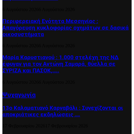
6 Αυγούστου 2026
6 Αυγούστου 2026
Περιφερειακή Ενότητα Μεσσηνίας :
Απαγόρευση κυκλοφορίας οχημάτων σε δασικά
οικοσυστήματα
6 Αυγούστου 2026
6 Αυγούστου 2026
Μαρία Καρυστιανού : 1.000 στελέχη της ΝΔ
έφυγαν για τον Αντώνη Σαμαρά, θύελλα σε
ΣΥΡΙΖΑ και ΠΑΣΟΚ,…..
6 Αυγούστου 2026
6 Αυγούστου 2026
Ψυχαγωγία
13ο Καλαματιανό Καρναβάλι : Συνεχίζονται οι
αποκριάτικες εκδηλώσεις ….
17 Φεβρουαρίου 2026
17 Φεβρουαρίου 2026