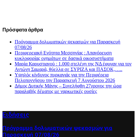
Πρόσφατα άρθρα
Πρόγραμμα δολωματικών ψεκασμών για Παρασκευή
07/08/26
Περιφερειακή Ενότητα Μεσσηνίας : Απαγόρευση
κυκλοφορίας οχημάτων σε δασικά οικοσυστήματα
Μαρία Καρυστιανού : 1.000 στελέχη της ΝΔ έφυγαν για τον
Αντώνη Σαμαρά, θύελλα σε ΣΥΡΙΖΑ και ΠΑΣΟΚ,…..
Υψηλός κίνδυνος πυρκαγιάς για την Περιφέρεια
Πελοποννήσου την Παρασκευή 7 Αυγούστου 2026
Δήμος Δυτικής Μάνης – Συνελήφθη 27χρονος την ώρα
παραλαβής δέματος με ναρκωτικές ουσίες
Ειδήσεις
Πρόγραμμα δολωματικών ψεκασμών για
Παρασκευή 07/08/26