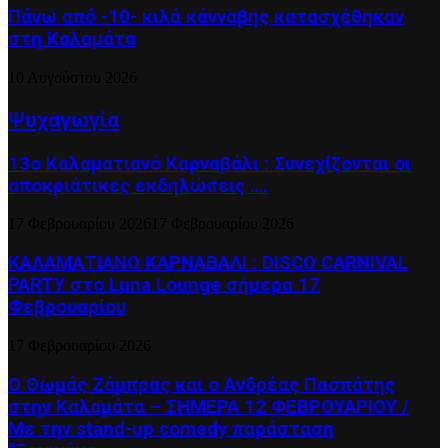
Πάνω από -10- κιλά κάνναβης κατασχέθηκαν
στη Καλαμάτα
10 Αυγούστου 2026
Ψυχαγωγία
13ο Καλαματιανό Καρναβάλι : Συνεχίζονται οι
αποκριάτικες εκδηλώσεις ….
17 Φεβρουαρίου 2026
17 Φεβρουαρίου 2026
ΚΑΛΑΜΑΤΙΑΝΟ ΚΑΡΝΑΒΑΛΙ : DISCO CARNIVAL
PARTY στο Luna Lounge σήμερα 17
Φεβρουαρίου
17 Φεβρουαρίου 2026
Ο Θωμάς Ζάμπρας και ο Ανδρέας Πασπάτης
στην Καλαμάτα – ΣΗΜΕΡΑ 12 ΦΕΒΡΟΥΑΡΙΟΥ /
Με την stand-up comedy παράσταση