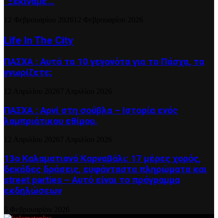
“Ξεκινάμε...
12 Φεβρουαρίου 2026
12 Φεβρουαρίου 2026
Life In The City
ΠΑΣΧΑ : Αυτά τα 10 γεγονότα για το Πάσχα, τα
γνωρίζετε;
12 Απριλίου 2026
7 Απριλίου 2026
ΠΑΣΧΑ : Αρνί στη σούβλα – Ιστορία ενός
λαμπριάτικου εθίμου.
12 Απριλίου 2026
7 Απριλίου 2026
13ο Καλαματιανό Καρναβάλι: 17 μέρες χορός,
δεκάδες δράσεις, ευφάνταστα πληρώματα και
street parties – Αυτό είναι το πρόγραμμα
εκδηλώσεων
5 Φεβρουαρίου 2026