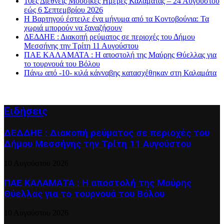
10ες Διεθνείς Μουσικές Ημέρες Καλαμάτας – 24 Αυγούστου
εώς 6 Σεπτεμβρίου 2026
Η Βαρτηγού έστειλε ένα μήνυμα από τα Κοντοβούνια: Τα
χωριά μπορούν να ξαναζήσουν
ΔΕΔΔΗΕ : Διακοπή ρεύματος σε περιοχές του Δήμου
Μεσσήνης την Τρίτη 11 Αυγούστου
ΠΑΕ ΚΑΛΑΜΑΤΑ : Η αποστολή της Μαύρης Θύελλας για
το τουρνουά του Βόλου
Πάνω από -10- κιλά κάνναβης κατασχέθηκαν στη Καλαμάτα
Ειδήσεις
ΔΕΔΔΗΕ : Διακοπή ρεύματος σε περιοχές του
Δήμου Μεσσήνης την Τρίτη 11 Αυγούστου
10 Αυγούστου 2026
ΠΑΕ ΚΑΛΑΜΑΤΑ : Η αποστολή της Μαύρης
Θύελλας για το τουρνουά του Βόλου
10 Αυγούστου 2026