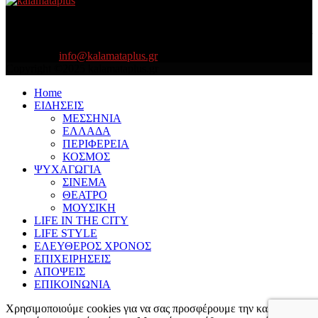
About US
Είμαστε κοντά σας πάντα για τα σοβαρά και τα....πιο ''σοβαρά'' γιατί
η ζωή θέλει....πολύπλευρη ενημέρωση!
Contact us:
info@kalamataplus.gr
Copyright ©2025 kalamataplus.gr
Home
ΕΙΔΗΣΕΙΣ
ΜΕΣΣΗΝΙΑ
ΕΛΛΑΔΑ
ΠΕΡΙΦΕΡΕΙΑ
ΚΟΣΜΟΣ
ΨΥΧΑΓΩΓΙΑ
ΣΙΝΕΜΑ
ΘΕΑΤΡΟ
ΜΟΥΣΙΚΗ
LIFE IN THE CITY
LIFE STYLE
ΕΛΕΥΘΕΡΟΣ ΧΡΟΝΟΣ
ΕΠΙΧΕΙΡΗΣΕΙΣ
ΑΠΟΨΕΙΣ
ΕΠΙΚΟΙΝΩΝΙΑ
Χρησιμοποιούμε cookies για να σας προσφέρουμε την καλύτερη