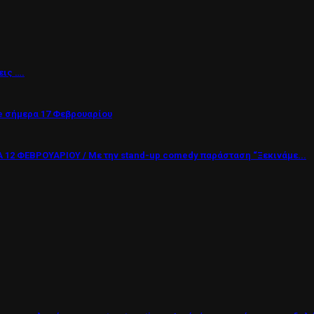
εις ….
 σήμερα 17 Φεβρουαρίου
12 ΦΕΒΡΟΥΑΡΙΟΥ / Με την stand-up comedy παράσταση “Ξεκινάμε...