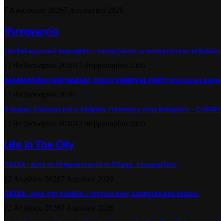
7 Αυγούστου 2026
7 Αυγούστου 2026
Ψυχαγωγία
13ο Καλαματιανό Καρναβάλι : Συνεχίζονται οι αποκριάτικες εκδηλώσ
17 Φεβρουαρίου 2026
17 Φεβρουαρίου 2026
ΚΑΛΑΜΑΤΙΑΝΟ ΚΑΡΝΑΒΑΛΙ : DISCO CARNIVAL PARTY στο Luna Lounge
17 Φεβρουαρίου 2026
Ο Θωμάς Ζάμπρας και ο Ανδρέας Πασπάτης στην Καλαμάτα – ΣΗΜΕΡΑ 
12 Φεβρουαρίου 2026
12 Φεβρουαρίου 2026
Life In The City
ΠΑΣΧΑ : Αυτά τα 10 γεγονότα για το Πάσχα, τα γνωρίζετε;
12 Απριλίου 2026
7 Απριλίου 2026
ΠΑΣΧΑ : Αρνί στη σούβλα – Ιστορία ενός λαμπριάτικου εθίμου.
12 Απριλίου 2026
7 Απριλίου 2026