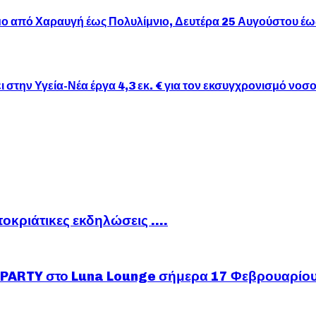
 από Χαραυγή έως Πολυλίμνιο, Δευτέρα 25 Αυγούστου έω
την Υγεία-Νέα έργα 4,3 εκ. € για τον εκσυγχρονισμό νοσο
ποκριάτικες εκδηλώσεις ….
ARTY στο Luna Lounge σήμερα 17 Φεβρουαρίο