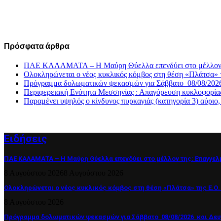
Πρόσφατα άρθρα
ΠΑΕ ΚΑΛΑΜΑΤΑ – Η Μαύρη Θύελλα επενδύει στο μέλλον τη
Ολοκληρώνεται ο νέος κυκλικός κόμβος στη θέση «Πλάτσα» 
Πρόγραμμα δολωματικών ψεκασμών για Σάββατο 08/08/2026
Περιφερειακή Ενότητα Μεσσηνίας : Απαγόρευση κυκλοφορία
Παραμένει υψηλός ο κίνδυνος πυρκαγιάς (κατηγορία 3) αύριο
Ειδήσεις
ΠΑΕ ΚΑΛΑΜΑΤΑ – Η Μαύρη Θύελλα επενδύει στο μέλλον της: Επαγγελ
8 Αυγούστου 2026
8 Αυγούστου 2026
Ολοκληρώνεται ο νέος κυκλικός κόμβος στη θέση «Πλάτσα» της Ε.Ο.
8 Αυγούστου 2026
Πρόγραμμα δολωματικών ψεκασμών για Σάββατο 08/08/2026 και Δευτ