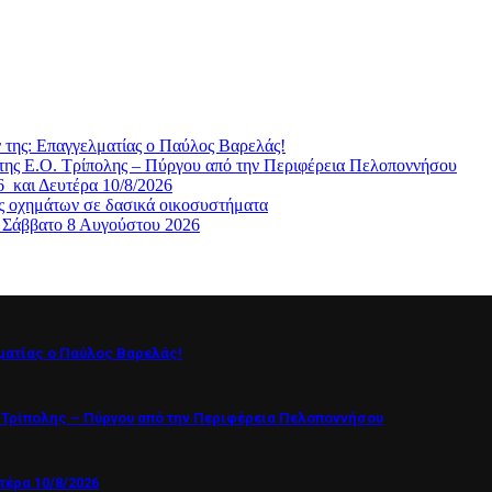
ς: Επαγγελματίας ο Παύλος Βαρελάς!
της Ε.Ο. Τρίπολης – Πύργου από την Περιφέρεια Πελοποννήσου
 και Δευτέρα 10/8/2026
ς οχημάτων σε δασικά οικοσυστήματα
, Σάββατο 8 Αυγούστου 2026
ματίας ο Παύλος Βαρελάς!
 Τρίπολης – Πύργου από την Περιφέρεια Πελοποννήσου
έρα 10/8/2026