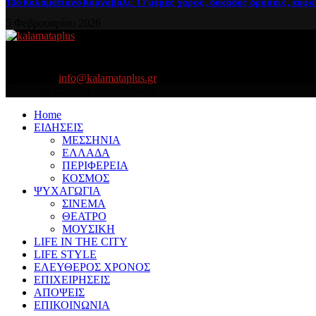
13ο Καλαματιανό Καρναβάλι: 17 μέρες χορός, δεκάδες δράσεις, ευφά
5 Φεβρουαρίου 2026
About US
Είμαστε κοντά σας πάντα για τα σοβαρά και τα....πιο ''σοβαρά'' γιατ
Contact us:
info@kalamataplus.gr
Copyright ©2025 kalamataplus.gr
Home
ΕΙΔΗΣΕΙΣ
ΜΕΣΣΗΝΙΑ
ΕΛΛΑΔΑ
ΠΕΡΙΦΕΡΕΙΑ
ΚΟΣΜΟΣ
ΨΥΧΑΓΩΓΙΑ
ΣΙΝΕΜΑ
ΘΕΑΤΡΟ
ΜΟΥΣΙΚΗ
LIFE IN THE CITY
LIFE STYLE
ΕΛΕΥΘΕΡΟΣ ΧΡΟΝΟΣ
ΕΠΙΧΕΙΡΗΣΕΙΣ
ΑΠΟΨΕΙΣ
ΕΠΙΚΟΙΝΩΝΙΑ