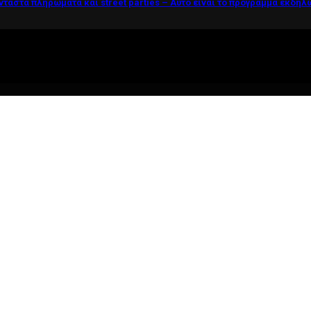
νταστα πληρώματα και street parties – Αυτό είναι το πρόγραμμα εκδη
ί η ζωή θέλει....πολύπλευρη ενημέρωση!