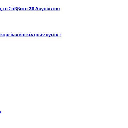
ς το Σάββατο 30 Αυγούστου
κομείων και κέντρων υγείας»
υ