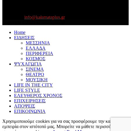
About US
Είμαστε κοντά σας πάντα για τα σοβαρά και τα....πιο ''σοβαρά'' γιατί
η ζωή θέλει....πολύπλευρη ενημέρωση!
Contact us:
info@kalamataplus.gr
Copyright ©2025 kalamataplus.gr
Home
ΕΙΔΗΣΕΙΣ
ΜΕΣΣΗΝΙΑ
ΕΛΛΑΔΑ
ΠΕΡΙΦΕΡΕΙΑ
ΚΟΣΜΟΣ
ΨΥΧΑΓΩΓΙΑ
ΣΙΝΕΜΑ
ΘΕΑΤΡΟ
ΜΟΥΣΙΚΗ
LIFE IN THE CITY
LIFE STYLE
ΕΛΕΥΘΕΡΟΣ ΧΡΟΝΟΣ
ΕΠΙΧΕΙΡΗΣΕΙΣ
ΑΠΟΨΕΙΣ
ΕΠΙΚΟΙΝΩΝΙΑ
Χρησιμοποιούμε cookies για να σας προσφέρουμε την καλύτερη
εμπειρία στον ιστότοπό μας. Μπορείτε να μάθετε περισσότερα