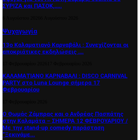
ΣΥΡΙΖΑ και ΠΑΣΟΚ,…..
6 Αυγούστου 2026
6 Αυγούστου 2026
Ψυχαγωγία
13ο Καλαματιανό Καρναβάλι : Συνεχίζονται οι
αποκριάτικες εκδηλώσεις ….
17 Φεβρουαρίου 2026
17 Φεβρουαρίου 2026
ΚΑΛΑΜΑΤΙΑΝΟ ΚΑΡΝΑΒΑΛΙ : DISCO CARNIVAL
PARTY στο Luna Lounge σήμερα 17
Φεβρουαρίου
17 Φεβρουαρίου 2026
Ο Θωμάς Ζάμπρας και ο Ανδρέας Πασπάτης
στην Καλαμάτα – ΣΗΜΕΡΑ 12 ΦΕΒΡΟΥΑΡΙΟΥ /
Με την stand-up comedy παράσταση
“Ξεκινάμε...