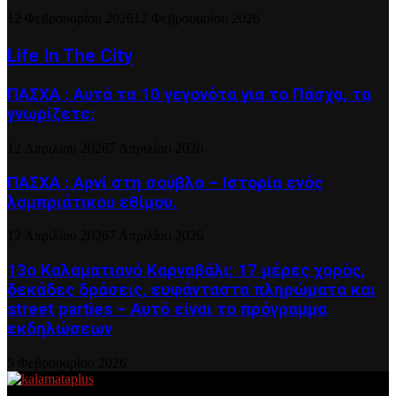
12 Φεβρουαρίου 2026
12 Φεβρουαρίου 2026
Life In The City
ΠΑΣΧΑ : Αυτά τα 10 γεγονότα για το Πάσχα, τα
γνωρίζετε;
12 Απριλίου 2026
7 Απριλίου 2026
ΠΑΣΧΑ : Αρνί στη σούβλα – Ιστορία ενός
λαμπριάτικου εθίμου.
12 Απριλίου 2026
7 Απριλίου 2026
13ο Καλαματιανό Καρναβάλι: 17 μέρες χορός,
δεκάδες δράσεις, ευφάνταστα πληρώματα και
street parties – Αυτό είναι το πρόγραμμα
εκδηλώσεων
5 Φεβρουαρίου 2026