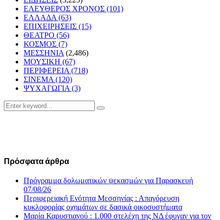
ΕΛΕΥΘΕΡΟΣ ΧΡΟΝΟΣ
(101)
ΕΛΛΑΔΑ
(63)
ΕΠΙΧΕΙΡΗΣΕΙΣ
(15)
ΘΕΑΤΡΟ
(56)
ΚΟΣΜΟΣ
(7)
ΜΕΣΣΗΝΙΑ
(2,486)
ΜΟΥΣΙΚΗ
(67)
ΠΕΡΙΦΕΡΕΙΑ
(718)
ΣΙΝΕΜΑ
(120)
ΨΥΧΑΓΩΓΙΑ
(3)
Search
Search
for:
Πρόσφατα άρθρα
Πρόγραμμα δολωματικών ψεκασμών για Παρασκευή
07/08/26
Περιφερειακή Ενότητα Μεσσηνίας : Απαγόρευση
κυκλοφορίας οχημάτων σε δασικά οικοσυστήματα
Μαρία Καρυστιανού : 1.000 στελέχη της ΝΔ έφυγαν για τον