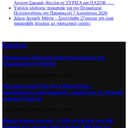
Αντώνη Σαμαρά, θύελλα σε ΣΥΡΙΖΑ και ΠΑΣΟΚ,…..
Υψηλός κίνδυνος πυρκαγιάς για την Περιφέρεια
Πελοποννήσου την Παρασκευή 7 Αυγούστου 2026
Δήμος Δυτικής Μάνης – Συνελήφθη 27χρονος την ώρα
παραλαβής δέματος με ναρκωτικές ουσίες
Ειδήσεις
Πρόγραμμα δολωματικών ψεκασμών για
Παρασκευή 07/08/26
6 Αυγούστου 2026
6 Αυγούστου 2026
Περιφερειακή Ενότητα Μεσσηνίας :
Απαγόρευση κυκλοφορίας οχημάτων σε δασικά
οικοσυστήματα
6 Αυγούστου 2026
6 Αυγούστου 2026
Μαρία Καρυστιανού : 1.000 στελέχη της ΝΔ
έφυγαν για τον Αντώνη Σαμαρά, θύελλα σε