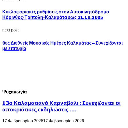
Κυκλοφοριακές ρυθμίσεις στον Αυτοκινητόδρομο
Κόρινθος-Τρίπολη-Καλαμάτα εως 31.10.2025
next post
9ες Διεθνείς Μουσικές Ημέρες Καλαμάτας – Συνεχίζονται
με επιτυχία
Ψυχαγωγία
13ο Καλαματιανό Καρναβάλι : Συνεχίζονται οι
αποκριάτικες εκδηλώσεις ….
17 Φεβρουαρίου 2026
17 Φεβρουαρίου 2026