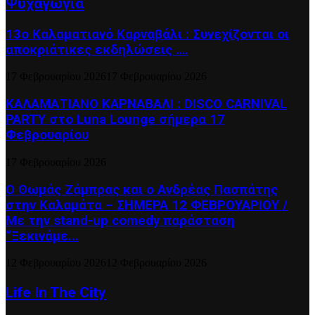
Ψυχαγωγία
13ο Καλαματιανό Καρναβάλι : Συνεχίζονται οι
αποκριάτικες εκδηλώσεις ….
17 Φεβρουαρίου 2026
17 Φεβρουαρίου 2026
ΚΑΛΑΜΑΤΙΑΝΟ ΚΑΡΝΑΒΑΛΙ : DISCO CARNIVAL
PARTY στο Luna Lounge σήμερα 17
Φεβρουαρίου
17 Φεβρουαρίου 2026
Ο Θωμάς Ζάμπρας και ο Ανδρέας Πασπάτης
στην Καλαμάτα – ΣΗΜΕΡΑ 12 ΦΕΒΡΟΥΑΡΙΟΥ /
Με την stand-up comedy παράσταση
“Ξεκινάμε...
12 Φεβρουαρίου 2026
12 Φεβρουαρίου 2026
Life In The City