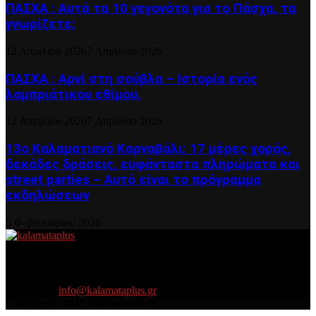
ΠΑΣΧΑ : Αυτά τα 10 γεγονότα για το Πάσχα, τα
γνωρίζετε;
12 Απριλίου 2026
7 Απριλίου 2026
ΠΑΣΧΑ : Αρνί στη σούβλα – Ιστορία ενός
λαμπριάτικου εθίμου.
12 Απριλίου 2026
7 Απριλίου 2026
13ο Καλαματιανό Καρναβάλι: 17 μέρες χορός,
δεκάδες δράσεις, ευφάνταστα πληρώματα και
street parties – Αυτό είναι το πρόγραμμα
εκδηλώσεων
5 Φεβρουαρίου 2026
About US
Είμαστε κοντά σας πάντα για τα σοβαρά και τα....πιο ''σοβαρά'' γιατί
η ζωή θέλει....πολύπλευρη ενημέρωση!
Contact us:
info@kalamataplus.gr
Copyright ©2025 kalamataplus.gr