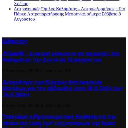
Χρέπας
Αστρονομικός Όμιλος Καλαμάτας – Αστρο-εξορμήσεις : Στο
Πάρκο Αστροπαρατήρησης Μεσσηνίας σήμερα Σάββατο 8
Αυγούστου
Ειδήσεις
ΔΕΔΔΗΕ : Διακοπή ρεύματος σε περιοχές της
Καλαμάτας την Δευτέρα 10 Αυγούστου
9 Αυγούστου 2026
8 Αυγούστου 2026
Δρομολόγια των Κινητών Αστυνομικών
Μονάδων για την εβδομάδα (από 10.8.2026 έως
16.8.2026)
9 Αυγούστου 2026
8 Αυγούστου 2026
Υπεγράφη η Προγραμματική Σύμβαση για την
αποκατάσταση των τοιχογραφιών της Ιεράς