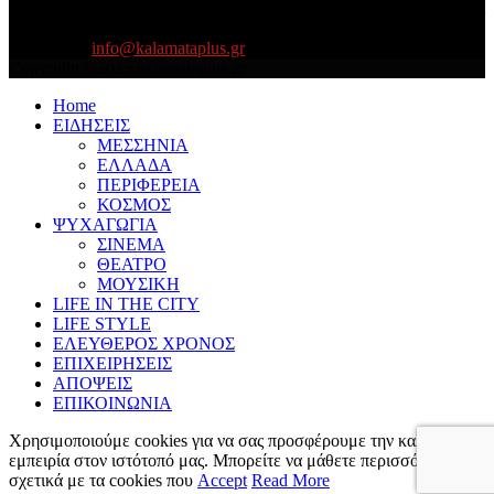
Είμαστε κοντά σας πάντα για τα σοβαρά και τα....πιο ''σοβαρά'' γιατί
η ζωή θέλει....πολύπλευρη ενημέρωση!
Contact us:
info@kalamataplus.gr
Copyright ©2025 kalamataplus.gr
Home
ΕΙΔΗΣΕΙΣ
ΜΕΣΣΗΝΙΑ
ΕΛΛΑΔΑ
ΠΕΡΙΦΕΡΕΙΑ
ΚΟΣΜΟΣ
ΨΥΧΑΓΩΓΙΑ
ΣΙΝΕΜΑ
ΘΕΑΤΡΟ
ΜΟΥΣΙΚΗ
LIFE IN THE CITY
LIFE STYLE
ΕΛΕΥΘΕΡΟΣ ΧΡΟΝΟΣ
ΕΠΙΧΕΙΡΗΣΕΙΣ
ΑΠΟΨΕΙΣ
ΕΠΙΚΟΙΝΩΝΙΑ
Χρησιμοποιούμε cookies για να σας προσφέρουμε την καλύτερη
εμπειρία στον ιστότοπό μας. Μπορείτε να μάθετε περισσότερα
σχετικά με τα cookies που
Accept
Read More