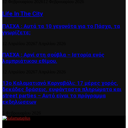
12 Φεβρουαρίου 2026
12 Φεβρουαρίου 2026
Life In The City
ΠΑΣΧΑ : Αυτά τα 10 γεγονότα για το Πάσχα, τα
γνωρίζετε;
12 Απριλίου 2026
7 Απριλίου 2026
ΠΑΣΧΑ : Αρνί στη σούβλα – Ιστορία ενός
λαμπριάτικου εθίμου.
12 Απριλίου 2026
7 Απριλίου 2026
13ο Καλαματιανό Καρναβάλι: 17 μέρες χορός,
δεκάδες δράσεις, ευφάνταστα πληρώματα και
street parties – Αυτό είναι το πρόγραμμα
εκδηλώσεων
5 Φεβρουαρίου 2026
About US