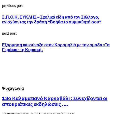
previous post
Σ.Π.Ο.Κ. ΕΥΚΛΗΣ – Σχολικά είδη από τον Σύλλογο,
ενισχύοντας την δράση “Βοήθα το συμμαθητή σου”
next post
Εξόρμηση και σύναξη στην Κορομηλιά με την ομάδα «Τα
Γεράκια» τη Κυριακή.
Ψυχαγωγία
13ο Καλαματιανό Καρναβάλι : Συνεχίζονται οι
αποκριάτικες εκδηλώσεις ….