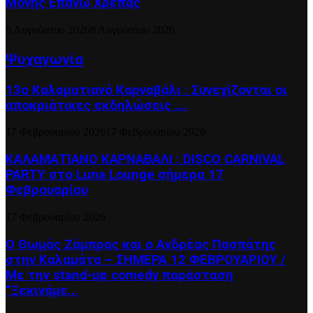
Μονής Επάνω Χρέπας
8 Αυγούστου 2026
8 Αυγούστου 2026
Ψυχαγωγία
13ο Καλαματιανό Καρναβάλι : Συνεχίζονται οι
αποκριάτικες εκδηλώσεις ….
17 Φεβρουαρίου 2026
17 Φεβρουαρίου 2026
ΚΑΛΑΜΑΤΙΑΝΟ ΚΑΡΝΑΒΑΛΙ : DISCO CARNIVAL
PARTY στο Luna Lounge σήμερα 17
Φεβρουαρίου
17 Φεβρουαρίου 2026
Ο Θωμάς Ζάμπρας και ο Ανδρέας Πασπάτης
στην Καλαμάτα – ΣΗΜΕΡΑ 12 ΦΕΒΡΟΥΑΡΙΟΥ /
Με την stand-up comedy παράσταση
“Ξεκινάμε...