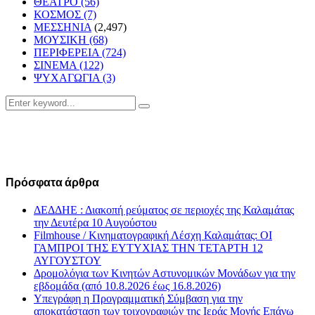
ΘΕΑΤΡΟ
(56)
ΚΟΣΜΟΣ
(7)
ΜΕΣΣΗΝΙΑ
(2,497)
ΜΟΥΣΙΚΗ
(68)
ΠΕΡΙΦΕΡΕΙΑ
(724)
ΣΙΝΕΜΑ
(122)
ΨΥΧΑΓΩΓΙΑ
(3)
Search
Search
for:
Πρόσφατα άρθρα
ΔΕΔΔΗΕ : Διακοπή ρεύματος σε περιοχές της Καλαμάτας
την Δευτέρα 10 Αυγούστου
Filmhouse / Κινηματογραφική Λέσχη Καλαμάτας: ΟΙ
ΓΑΜΠΡΟΙ ΤΗΣ ΕΥΤΥΧΙΑΣ ΤΗΝ ΤΕΤΑΡΤΗ 12
ΑΥΓΟΥΣΤΟΥ
Δρομολόγια των Κινητών Αστυνομικών Μονάδων για την
εβδομάδα (από 10.8.2026 έως 16.8.2026)
Υπεγράφη η Προγραμματική Σύμβαση για την
αποκατάσταση των τοιχογραφιών της Ιεράς Μονής Επάνω