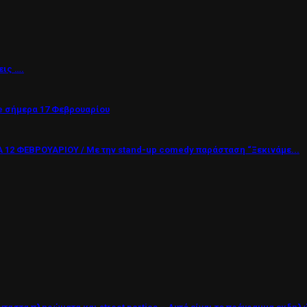
εις ….
 σήμερα 17 Φεβρουαρίου
12 ΦΕΒΡΟΥΑΡΙΟΥ / Με την stand-up comedy παράσταση “Ξεκινάμε...