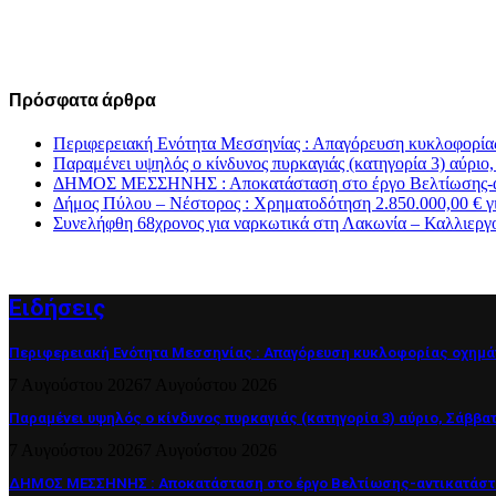
Πρόσφατα άρθρα
Περιφερειακή Ενότητα Μεσσηνίας : Απαγόρευση κυκλοφορία
Παραμένει υψηλός ο κίνδυνος πυρκαγιάς (κατηγορία 3) αύριο
ΔΗΜΟΣ ΜΕΣΣΗΝΗΣ : Αποκατάσταση στο έργο Βελτίωσης-αντι
Δήμος Πύλου – Νέστορος : Χρηματοδότηση 2.850.000,00 € γ
Συνελήφθη 68χρονος για ναρκωτικά στη Λακωνία – Καλλιεργ
Ειδήσεις
Περιφερειακή Ενότητα Μεσσηνίας : Απαγόρευση κυκλοφορίας οχημά
7 Αυγούστου 2026
7 Αυγούστου 2026
Παραμένει υψηλός ο κίνδυνος πυρκαγιάς (κατηγορία 3) αύριο, Σάββατ
7 Αυγούστου 2026
7 Αυγούστου 2026
ΔΗΜΟΣ ΜΕΣΣΗΝΗΣ : Αποκατάσταση στο έργο Βελτίωσης-αντικατάστα