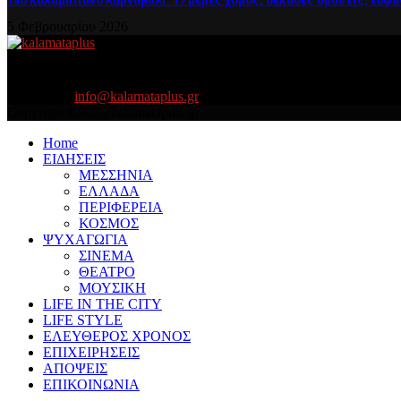
13ο Καλαματιανό Καρναβάλι: 17 μέρες χορός, δεκάδες δράσεις, ευφά
5 Φεβρουαρίου 2026
About US
Είμαστε κοντά σας πάντα για τα σοβαρά και τα....πιο ''σοβαρά'' γιατ
Contact us:
info@kalamataplus.gr
Copyright ©2025 kalamataplus.gr
Home
ΕΙΔΗΣΕΙΣ
ΜΕΣΣΗΝΙΑ
ΕΛΛΑΔΑ
ΠΕΡΙΦΕΡΕΙΑ
ΚΟΣΜΟΣ
ΨΥΧΑΓΩΓΙΑ
ΣΙΝΕΜΑ
ΘΕΑΤΡΟ
ΜΟΥΣΙΚΗ
LIFE IN THE CITY
LIFE STYLE
ΕΛΕΥΘΕΡΟΣ ΧΡΟΝΟΣ
ΕΠΙΧΕΙΡΗΣΕΙΣ
ΑΠΟΨΕΙΣ
ΕΠΙΚΟΙΝΩΝΙΑ