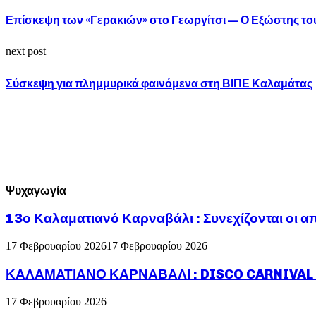
Επίσκεψη των «Γερακιών» στο Γεωργίτσι — Ο Εξώστης το
next post
Σύσκεψη για πλημμυρικά φαινόμενα στη ΒΙΠΕ Καλαμάτας
Ψυχαγωγία
13ο Καλαματιανό Καρναβάλι : Συνεχίζονται οι α
17 Φεβρουαρίου 2026
17 Φεβρουαρίου 2026
ΚΑΛΑΜΑΤΙΑΝΟ ΚΑΡΝΑΒΑΛΙ : DISCO CARNIVAL P
17 Φεβρουαρίου 2026