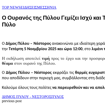
TOP NEWS
ΕΙΔΗΣΕΙΣ
ΜΕΣΣΗΝΙΑ
Ο Ουρανός της Πύλου Γεμίζει Ισχύ και
Πύλο
Ο
Δήμος Πύλου – Νέστορος
ανακοινώνει με ιδιαίτερη χαρ
την
Τετάρτη 5 Νοεμβρίου 2025 και ώρα 12:00
, στο
λιμάνι 
Η εκδήλωση αποτελεί
τιμή
προς το έργο και την προσφορ
θέαμα
στον ουρανό της Πύλου.
Ο
Δήμος Πύλου – Νέστορος
εκφράζει τις
θερμές ευχαριστ
που αποδίδουν στην περιοχή μας, συμβάλλοντας στη διάδοσ
Καλούμε όλους τους πολίτες
να παρευρεθούν και να απολα
ΔΗΜΟΣ ΠΥΛΟΥ - ΝΕΣΤΟΡΟΣ
ΠΥΛΟΣ
previous post