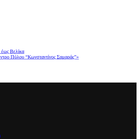
 έως Βελίκα
Κέντρο Πύλου “Κωνσταντίνος Σαμαράς”»
α