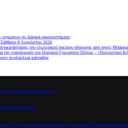
ς οχημάτων σε δασικά οικοσυστήματα
, Σάββατο 8 Αυγούστου 2026
κατάστασης του εξωτερικού δικτύου ύδρευσης από πηγές Μπάρκα
ια την επανάχρηση του Παλαιού Γυμνασίου Πύλου – «Πολιτιστικό 
ούσε δενδρύλλια κάνναβης
των σε δασικά οικοσυστήματα
ο 8 Αυγούστου 2026
σης του εξωτερικού δικτύου ύδρευσης από πηγές Μπάρκα έως Βελίκ