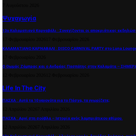
7 Αυγούστου 2026
Ψυχαγωγία
13ο Καλαματιανό Καρναβάλι : Συνεχίζονται οι αποκριάτικες εκδηλώσ
17 Φεβρουαρίου 2026
17 Φεβρουαρίου 2026
ΚΑΛΑΜΑΤΙΑΝΟ ΚΑΡΝΑΒΑΛΙ : DISCO CARNIVAL PARTY στο Luna Lounge
17 Φεβρουαρίου 2026
Ο Θωμάς Ζάμπρας και ο Ανδρέας Πασπάτης στην Καλαμάτα – ΣΗΜΕΡΑ 
12 Φεβρουαρίου 2026
12 Φεβρουαρίου 2026
Life In The City
ΠΑΣΧΑ : Αυτά τα 10 γεγονότα για το Πάσχα, τα γνωρίζετε;
12 Απριλίου 2026
7 Απριλίου 2026
ΠΑΣΧΑ : Αρνί στη σούβλα – Ιστορία ενός λαμπριάτικου εθίμου.
12 Απριλίου 2026
7 Απριλίου 2026