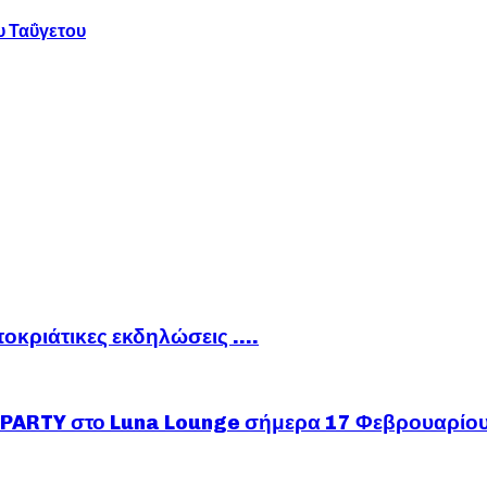
υ Ταΰγετου
ποκριάτικες εκδηλώσεις ….
ARTY στο Luna Lounge σήμερα 17 Φεβρουαρίο