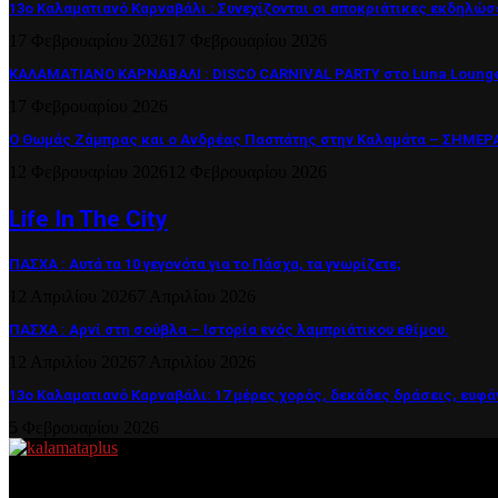
13ο Καλαματιανό Καρναβάλι : Συνεχίζονται οι αποκριάτικες εκδηλώσ
17 Φεβρουαρίου 2026
17 Φεβρουαρίου 2026
ΚΑΛΑΜΑΤΙΑΝΟ ΚΑΡΝΑΒΑΛΙ : DISCO CARNIVAL PARTY στο Luna Lounge
17 Φεβρουαρίου 2026
Ο Θωμάς Ζάμπρας και ο Ανδρέας Πασπάτης στην Καλαμάτα – ΣΗΜΕΡΑ 
12 Φεβρουαρίου 2026
12 Φεβρουαρίου 2026
Life In The City
ΠΑΣΧΑ : Αυτά τα 10 γεγονότα για το Πάσχα, τα γνωρίζετε;
12 Απριλίου 2026
7 Απριλίου 2026
ΠΑΣΧΑ : Αρνί στη σούβλα – Ιστορία ενός λαμπριάτικου εθίμου.
12 Απριλίου 2026
7 Απριλίου 2026
13ο Καλαματιανό Καρναβάλι: 17 μέρες χορός, δεκάδες δράσεις, ευφά
5 Φεβρουαρίου 2026
About US
Είμαστε κοντά σας πάντα για τα σοβαρά και τα....πιο ''σοβαρά'' γιατ