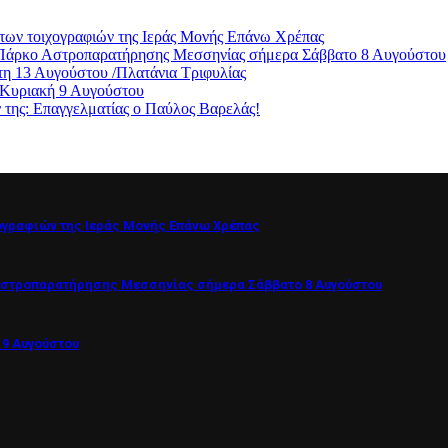
των τοιχογραφιών της Ιεράς Μονής Επάνω Χρέπας
ο Πάρκο Αστροπαρατήρησης Μεσσηνίας σήμερα Σάββατο 8 Αυγούστου
η 13 Αυγούστου /Πλατάνια Τριφυλίας
 Κυριακή 9 Αυγούστου
ς: Επαγγελματίας ο Παύλος Βαρελάς!
ογραφιών της Ιεράς Μονής Επάνω Χρέπας
Αστροπαρατήρησης Μεσσηνίας σήμερα Σάββατο 8 Αυγούστου
 9 Αυγούστου