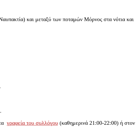
Ναυπακτία) και μεταξύ των ποταμών Μόρνος στα νότια και
.
.
στα
γραφεία του συλλόγου
(καθημερινά 21:00-22:00) ή στον