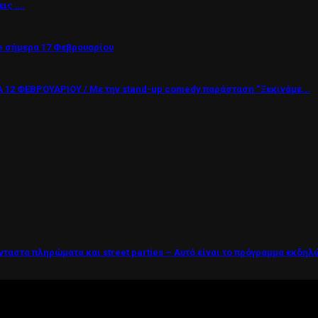
εις ….
 σήμερα 17 Φεβρουαρίου
12 ΦΕΒΡΟΥΑΡΙΟΥ / Με την stand-up comedy παράσταση “Ξεκινάμε...
νταστα πληρώματα και street parties – Αυτό είναι το πρόγραμμα εκδη
ί η ζωή θέλει....πολύπλευρη ενημέρωση!