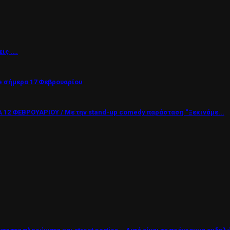
εις ….
 σήμερα 17 Φεβρουαρίου
12 ΦΕΒΡΟΥΑΡΙΟΥ / Με την stand-up comedy παράσταση “Ξεκινάμε...