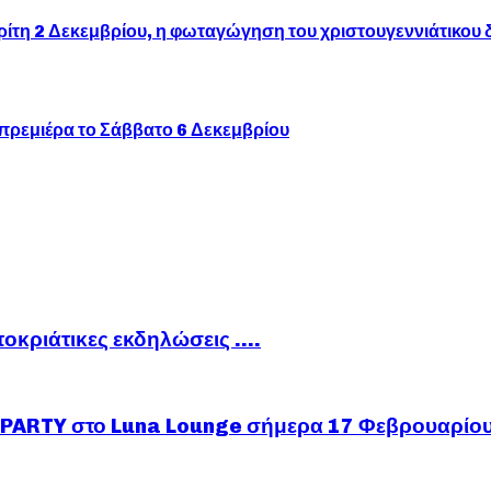
ρίτη 2 Δεκεμβρίου, η φωταγώγηση του χριστουγεννιάτικου 
πρεμιέρα το Σάββατο 6 Δεκεμβρίου
ποκριάτικες εκδηλώσεις ….
ARTY στο Luna Lounge σήμερα 17 Φεβρουαρίο