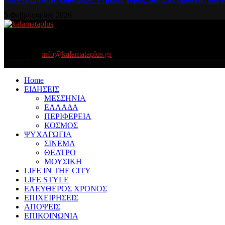
13ο Καλαματιανό Καρναβάλι: 17 μέρες χορός, δεκάδες δράσεις, ευφά
5 Φεβρουαρίου 2026
About US
Είμαστε κοντά σας πάντα για τα σοβαρά και τα....πιο ''σοβαρά'' γιατ
Contact us:
info@kalamataplus.gr
Copyright ©2025 kalamataplus.gr
Home
ΕΙΔΗΣΕΙΣ
ΜΕΣΣΗΝΙΑ
ΕΛΛΑΔΑ
ΠΕΡΙΦΕΡΕΙΑ
ΚΟΣΜΟΣ
ΨΥΧΑΓΩΓΙΑ
ΣΙΝΕΜΑ
ΘΕΑΤΡΟ
ΜΟΥΣΙΚΗ
LIFE IN THE CITY
LIFE STYLE
ΕΛΕΥΘΕΡΟΣ ΧΡΟΝΟΣ
ΕΠΙΧΕΙΡΗΣΕΙΣ
ΑΠΟΨΕΙΣ
ΕΠΙΚΟΙΝΩΝΙΑ