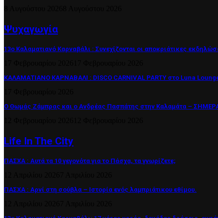
8 Αυγούστου 2026
8 Αυγούστου 2026
Ψυχαγωγία
13ο Καλαματιανό Καρναβάλι : Συνεχίζονται οι αποκριάτικες εκδηλώσ
17 Φεβρουαρίου 2026
17 Φεβρουαρίου 2026
ΚΑΛΑΜΑΤΙΑΝΟ ΚΑΡΝΑΒΑΛΙ : DISCO CARNIVAL PARTY στο Luna Lounge
17 Φεβρουαρίου 2026
Ο Θωμάς Ζάμπρας και ο Ανδρέας Πασπάτης στην Καλαμάτα – ΣΗΜΕΡΑ 
12 Φεβρουαρίου 2026
12 Φεβρουαρίου 2026
Life In The City
ΠΑΣΧΑ : Αυτά τα 10 γεγονότα για το Πάσχα, τα γνωρίζετε;
12 Απριλίου 2026
7 Απριλίου 2026
ΠΑΣΧΑ : Αρνί στη σούβλα – Ιστορία ενός λαμπριάτικου εθίμου.
12 Απριλίου 2026
7 Απριλίου 2026