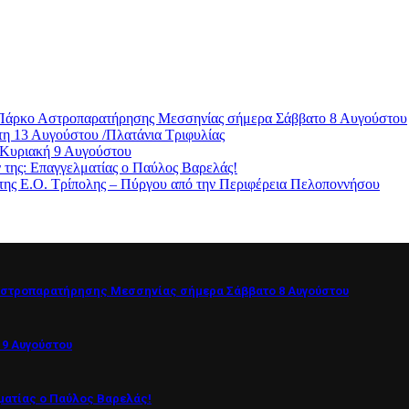
ο Πάρκο Αστροπαρατήρησης Μεσσηνίας σήμερα Σάββατο 8 Αυγούστου
η 13 Αυγούστου /Πλατάνια Τριφυλίας
 Κυριακή 9 Αυγούστου
ς: Επαγγελματίας ο Παύλος Βαρελάς!
της Ε.Ο. Τρίπολης – Πύργου από την Περιφέρεια Πελοποννήσου
Αστροπαρατήρησης Μεσσηνίας σήμερα Σάββατο 8 Αυγούστου
 9 Αυγούστου
ματίας ο Παύλος Βαρελάς!