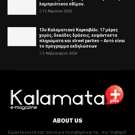
λαμπριάτικου εθίμου.
12 Απριλίου 2026
13ο Καλαματιανό Καρναβάλι: 17 μέρες
χορός, δεκάδες δράσεις, ευφάνταστα
πληρώματα και street parties – Αυτό είναι
το πρόγραμμα εκδηλώσεων
5 Φεβρουαρίου 2026
ABOUT US
Είμαστε κοντά σας πάντα για τα σοβαρά και τα....πιο ''σοβαρά''