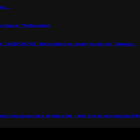
εις ….
 σήμερα 17 Φεβρουαρίου
12 ΦΕΒΡΟΥΑΡΙΟΥ / Με την stand-up comedy παράσταση “Ξεκινάμε...
νταστα πληρώματα και street parties – Αυτό είναι το πρόγραμμα εκδη