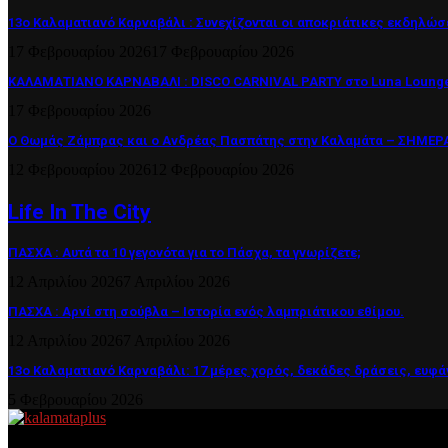
13ο Καλαματιανό Καρναβάλι : Συνεχίζονται οι αποκριάτικες εκδηλώσ
17 Φεβρουαρίου 2026
17 Φεβρουαρίου 2026
ΚΑΛΑΜΑΤΙΑΝΟ ΚΑΡΝΑΒΑΛΙ : DISCO CARNIVAL PARTY στο Luna Lounge
17 Φεβρουαρίου 2026
Ο Θωμάς Ζάμπρας και ο Ανδρέας Πασπάτης στην Καλαμάτα – ΣΗΜΕΡΑ 
12 Φεβρουαρίου 2026
12 Φεβρουαρίου 2026
Life In The City
ΠΑΣΧΑ : Αυτά τα 10 γεγονότα για το Πάσχα, τα γνωρίζετε;
12 Απριλίου 2026
7 Απριλίου 2026
ΠΑΣΧΑ : Αρνί στη σούβλα – Ιστορία ενός λαμπριάτικου εθίμου.
12 Απριλίου 2026
7 Απριλίου 2026
13ο Καλαματιανό Καρναβάλι: 17 μέρες χορός, δεκάδες δράσεις, ευφά
5 Φεβρουαρίου 2026
About US