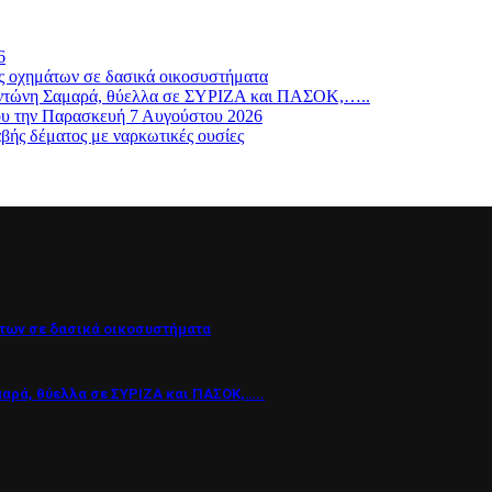
6
ς οχημάτων σε δασικά οικοσυστήματα
ν Αντώνη Σαμαρά, θύελλα σε ΣΥΡΙΖΑ και ΠΑΣΟΚ,…..
ου την Παρασκευή 7 Αυγούστου 2026
βής δέματος με ναρκωτικές ουσίες
των σε δασικά οικοσυστήματα
μαρά, θύελλα σε ΣΥΡΙΖΑ και ΠΑΣΟΚ,…..