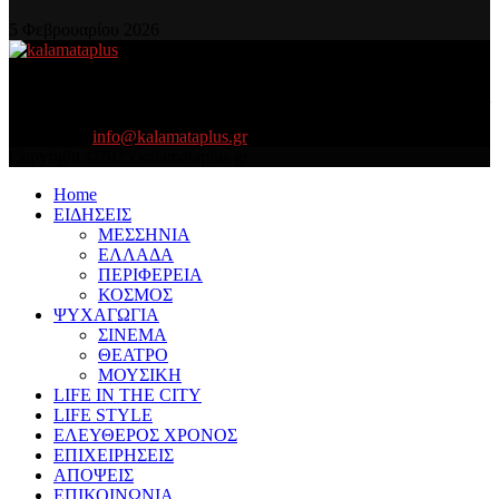
5 Φεβρουαρίου 2026
About US
Είμαστε κοντά σας πάντα για τα σοβαρά και τα....πιο ''σοβαρά'' γιατί
η ζωή θέλει....πολύπλευρη ενημέρωση!
Contact us:
info@kalamataplus.gr
Copyright ©2025 kalamataplus.gr
Home
ΕΙΔΗΣΕΙΣ
ΜΕΣΣΗΝΙΑ
ΕΛΛΑΔΑ
ΠΕΡΙΦΕΡΕΙΑ
ΚΟΣΜΟΣ
ΨΥΧΑΓΩΓΙΑ
ΣΙΝΕΜΑ
ΘΕΑΤΡΟ
ΜΟΥΣΙΚΗ
LIFE IN THE CITY
LIFE STYLE
ΕΛΕΥΘΕΡΟΣ ΧΡΟΝΟΣ
ΕΠΙΧΕΙΡΗΣΕΙΣ
ΑΠΟΨΕΙΣ
ΕΠΙΚΟΙΝΩΝΙΑ