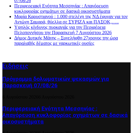
07/08/26
Περιφερειακή Ενότητα Μεσσηνίας : Απαγόρευση
κυκλοφορίας οχημάτων σε δασικά οικοσυστήματα
Μαρία Καρυστιανού : 1.000 στελέχη της ΝΔ έφυγαν για τον
Αντώνη Σαμαρά, θύελλα σε ΣΥΡΙΖΑ και ΠΑΣΟΚ,…..
Υψηλός κίνδυνος πυρκαγιάς για την Περιφέρεια
Πελοποννήσου την Παρασκευή 7 Αυγούστου 2026
Δήμος Δυτικής Μάνης – Συνελήφθη 27χρονος την ώρα
παραλαβής δέματος με ναρκωτικές ουσίες
Ειδήσεις
Πρόγραμμα δολωματικών ψεκασμών για
Παρασκευή 07/08/26
6 Αυγούστου 2026
6 Αυγούστου 2026
Περιφερειακή Ενότητα Μεσσηνίας :
Απαγόρευση κυκλοφορίας οχημάτων σε δασικά
οικοσυστήματα
6 Αυγούστου 2026
6 Αυγούστου 2026