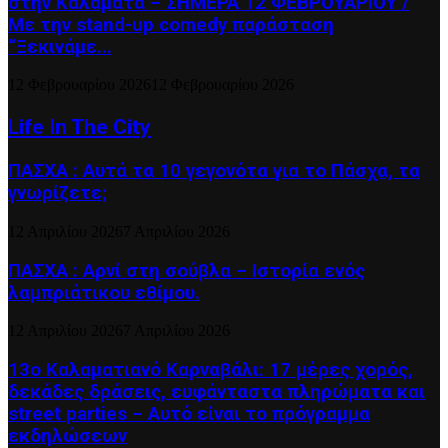
στην Καλαμάτα – ΣΗΜΕΡΑ 12 ΦΕΒΡΟΥΑΡΙΟΥ /
Με την stand-up comedy παράσταση
“Ξεκινάμε...
12 Φεβρουαρίου 2026
12 Φεβρουαρίου 2026
Life In The City
ΠΑΣΧΑ : Αυτά τα 10 γεγονότα για το Πάσχα, τα
γνωρίζετε;
12 Απριλίου 2026
7 Απριλίου 2026
ΠΑΣΧΑ : Αρνί στη σούβλα – Ιστορία ενός
λαμπριάτικου εθίμου.
12 Απριλίου 2026
7 Απριλίου 2026
13ο Καλαματιανό Καρναβάλι: 17 μέρες χορός,
δεκάδες δράσεις, ευφάνταστα πληρώματα και
street parties – Αυτό είναι το πρόγραμμα
εκδηλώσεων