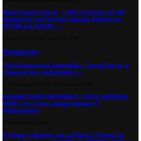
Μαρία Καρυστιανού : 1.000 στελέχη της ΝΔ
έφυγαν για τον Αντώνη Σαμαρά, θύελλα σε
ΣΥΡΙΖΑ και ΠΑΣΟΚ,…..
6 Αυγούστου 2026
6 Αυγούστου 2026
Ψυχαγωγία
13ο Καλαματιανό Καρναβάλι : Συνεχίζονται οι
αποκριάτικες εκδηλώσεις ….
17 Φεβρουαρίου 2026
17 Φεβρουαρίου 2026
ΚΑΛΑΜΑΤΙΑΝΟ ΚΑΡΝΑΒΑΛΙ : DISCO CARNIVAL
PARTY στο Luna Lounge σήμερα 17
Φεβρουαρίου
17 Φεβρουαρίου 2026
Ο Θωμάς Ζάμπρας και ο Ανδρέας Πασπάτης