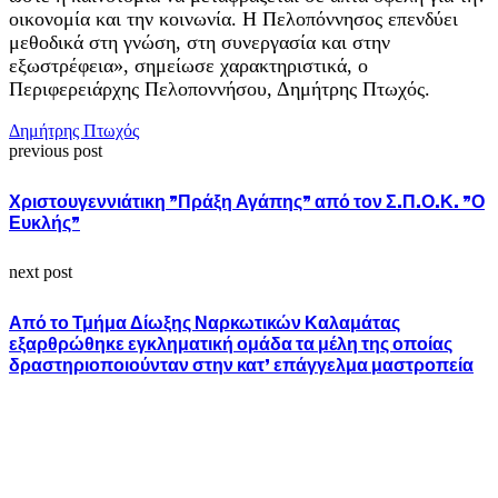
οικονομία και την κοινωνία. Η Πελοπόννησος επενδύει
μεθοδικά στη γνώση, στη συνεργασία και στην
εξωστρέφεια», σημείωσε χαρακτηριστικά, ο
Περιφερειάρχης Πελοποννήσου, Δημήτρης Πτωχός.
Δημήτρης Πτωχός
previous post
Χριστουγεννιάτικη ”Πράξη Αγάπης” από τον Σ.Π.Ο.Κ. ”Ο
Ευκλής”
next post
Από το Τμήμα Δίωξης Ναρκωτικών Καλαμάτας
εξαρθρώθηκε εγκληματική ομάδα τα μέλη της οποίας
δραστηριοποιούνταν στην κατ’ επάγγελμα μαστροπεία