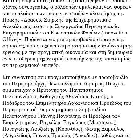
Κατά τη διάρκεια της σύσκεψης συζητήθηκαν οι βασικοί
άξονες συνεργασίας, ο ρόλος των εμπλεκόμενων φορέων
και το πλαίσιο των επόμενων σταδίων υλοποίησης της
Πράξης «Δράσεις Στήριξης της Επιχειρηματικής
Ανακάλυψης μέσω της Συνεργασίας Περιφερειακών
Επιχειρηματικών και Ερευνητικών Φορέων (Innovation
Office)». Πρόκειται για μια πρωτοβουλία στρατηγικής
σημασίας, που στοχεύει στη συστηματική διασύνδεση της
έρευνας με την πραγματική οικονομία και στη δημιουργία
ενός σταθερού μηχανισμού υποστήριξης της καινοτομίας
σε περιφερειακό επίπεδο.
Στη συνάντηση που πραγματοποιήθηκε με πρωτοβουλία
του Περιφερειάρχη Πελοποννήσου, Δημήτρη Πτωχού,
συμμετείχαν ο Πρύτανης του Πανεπιστημίου
Πελοποννήσου, Καθηγητής Αθανάσιος Κατσής, ο
Πρόεδρος του Επιμελητήριο Λακωνίας και Πρόεδρος του
Περιφερειακού Επιμελητηριακού Συμβουλίου
Πελοποννήσου Γιάννης Παναρίτης, οι Πρόεδροι των
Επιμελητηρίων, Βαγγέλης Ξυγκώρος (Μεσσηνίας),
Παναγιώτης Λουζιώτης (Κορινθίας), Φώτης Δαμούλος
(Αργολίδας), Γιάννης Τρουπής (Αρκαδίας), καθώς και το