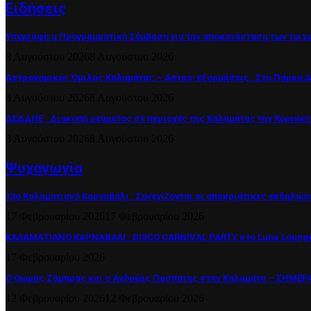
Ειδήσεις
Υπεγράφη η Προγραμματική Σύμβαση για την αποκατάσταση των τοιχ
8 Αυγούστου 2026
8 Αυγούστου 2026
Αστρονομικός Όμιλος Καλαμάτας – Αστρο-εξορμήσεις : Στο Πάρκο 
8 Αυγούστου 2026
8 Αυγούστου 2026
ΔΕΔΔΗΕ : Διακοπή ρεύματος σε περιοχές της Καλαμάτας την Κυριακή
8 Αυγούστου 2026
8 Αυγούστου 2026
Ψυχαγωγία
13ο Καλαματιανό Καρναβάλι : Συνεχίζονται οι αποκριάτικες εκδηλώσ
17 Φεβρουαρίου 2026
17 Φεβρουαρίου 2026
ΚΑΛΑΜΑΤΙΑΝΟ ΚΑΡΝΑΒΑΛΙ : DISCO CARNIVAL PARTY στο Luna Lounge
17 Φεβρουαρίου 2026
Ο Θωμάς Ζάμπρας και ο Ανδρέας Πασπάτης στην Καλαμάτα – ΣΗΜΕΡΑ 
12 Φεβρουαρίου 2026
12 Φεβρουαρίου 2026