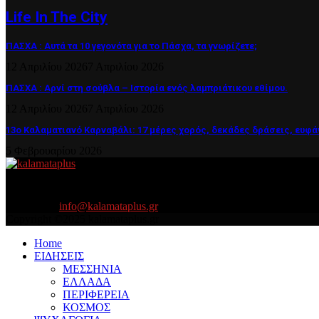
Life In The City
ΠΑΣΧΑ : Αυτά τα 10 γεγονότα για το Πάσχα, τα γνωρίζετε;
12 Απριλίου 2026
7 Απριλίου 2026
ΠΑΣΧΑ : Αρνί στη σούβλα – Ιστορία ενός λαμπριάτικου εθίμου.
12 Απριλίου 2026
7 Απριλίου 2026
13ο Καλαματιανό Καρναβάλι: 17 μέρες χορός, δεκάδες δράσεις, ευφά
5 Φεβρουαρίου 2026
About US
Είμαστε κοντά σας πάντα για τα σοβαρά και τα....πιο ''σοβαρά'' γιατ
Contact us:
info@kalamataplus.gr
Copyright ©2025 kalamataplus.gr
Home
ΕΙΔΗΣΕΙΣ
ΜΕΣΣΗΝΙΑ
ΕΛΛΑΔΑ
ΠΕΡΙΦΕΡΕΙΑ
ΚΟΣΜΟΣ