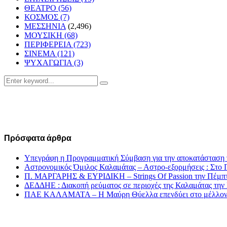
ΘΕΑΤΡΟ
(56)
ΚΟΣΜΟΣ
(7)
ΜΕΣΣΗΝΙΑ
(2,496)
ΜΟΥΣΙΚΗ
(68)
ΠΕΡΙΦΕΡΕΙΑ
(723)
ΣΙΝΕΜΑ
(121)
ΨΥΧΑΓΩΓΙΑ
(3)
Search
Search
for:
Πρόσφατα άρθρα
Υπεγράφη η Προγραμματική Σύμβαση για την αποκατάσταση 
Αστρονομικός Όμιλος Καλαμάτας – Αστρο-εξορμήσεις : Στ
Π. ΜΑΡΓΑΡΗΣ & ΕΥΡΙΔΙΚΗ – Strings Of Passion την Πέμπτ
ΔΕΔΔΗΕ : Διακοπή ρεύματος σε περιοχές της Καλαμάτας την
ΠΑΕ ΚΑΛΑΜΑΤΑ – Η Μαύρη Θύελλα επενδύει στο μέλλον τη