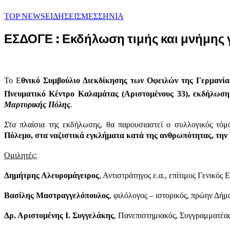
TOP NEWS
ΕΙΔΗΣΕΙΣ
ΜΕΣΣΗΝΙΑ
ΕΣΔΟΓΕ : Εκδήλωση τιμής και μνήμης
Το Ε
θνικό Συμβούλιο Διεκδίκησης των Οφειλών της Γερμανί
Πνευματικό Κέντρο Καλαμάτας (Αριστομένους 33), εκδήλωσ
Μαρτυρικής Πόλης
.
Στα
πλαίσια της εκδήλωσης, θα παρουσιαστεί ο συλλογικός τό
Πόλεμο, στα ναζιστικά εγκλήματα κατά της ανθρωπότητας, τη
Ομιλητές:
Δημήτρης Αλευρομάγειρος
, Αντιστράτηγος ε.α., επίτιμος Γενικ
Βασίλης Μαστραγγελόπουλος
, φιλόλογος – ιστορικός, πρώην Δή
Δρ. Αριστομένης Ι. Συγγελάκης
, Πανεπιστημιακός, Συγγραμματέα