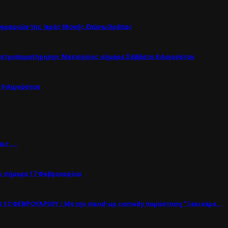
ογραφιών της Ιεράς Μονής Επάνω Χρέπας
Αστροπαρατήρησης Μεσσηνίας σήμερα Σάββατο 8 Αυγούστου
 9 Αυγούστου
εις ….
 σήμερα 17 Φεβρουαρίου
12 ΦΕΒΡΟΥΑΡΙΟΥ / Με την stand-up comedy παράσταση “Ξεκινάμε...