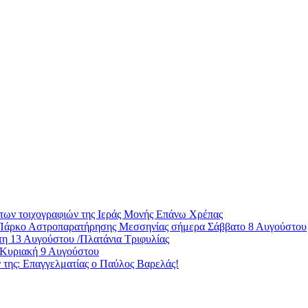
των τοιχογραφιών της Ιεράς Μονής Επάνω Χρέπας
ο Πάρκο Αστροπαρατήρησης Μεσσηνίας σήμερα Σάββατο 8 Αυγούστου
η 13 Αυγούστου /Πλατάνια Τριφυλίας
 Κυριακή 9 Αυγούστου
ς: Επαγγελματίας ο Παύλος Βαρελάς!