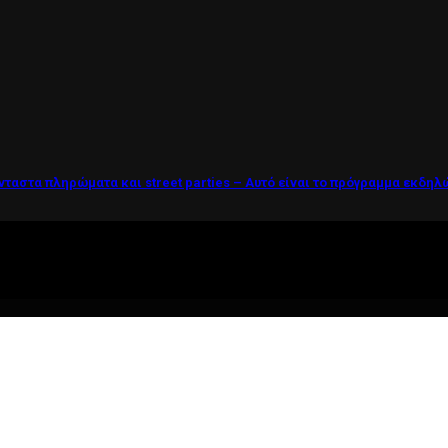
νταστα πληρώματα και street parties – Αυτό είναι το πρόγραμμα εκδη
ί η ζωή θέλει....πολύπλευρη ενημέρωση!