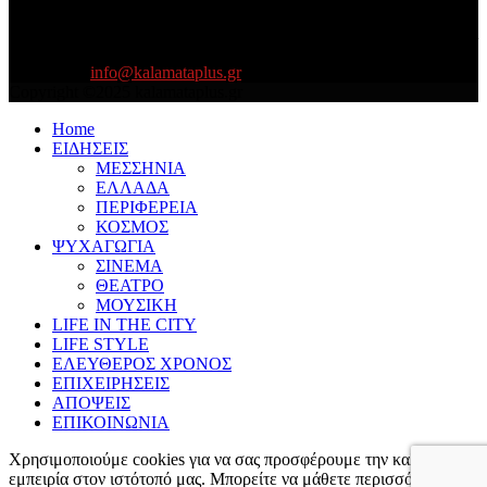
About US
Είμαστε κοντά σας πάντα για τα σοβαρά και τα....πιο ''σοβαρά'' γιατί
η ζωή θέλει....πολύπλευρη ενημέρωση!
Contact us:
info@kalamataplus.gr
Copyright ©2025 kalamataplus.gr
Home
ΕΙΔΗΣΕΙΣ
ΜΕΣΣΗΝΙΑ
ΕΛΛΑΔΑ
ΠΕΡΙΦΕΡΕΙΑ
ΚΟΣΜΟΣ
ΨΥΧΑΓΩΓΙΑ
ΣΙΝΕΜΑ
ΘΕΑΤΡΟ
ΜΟΥΣΙΚΗ
LIFE IN THE CITY
LIFE STYLE
ΕΛΕΥΘΕΡΟΣ ΧΡΟΝΟΣ
ΕΠΙΧΕΙΡΗΣΕΙΣ
ΑΠΟΨΕΙΣ
ΕΠΙΚΟΙΝΩΝΙΑ
Χρησιμοποιούμε cookies για να σας προσφέρουμε την καλύτερη
εμπειρία στον ιστότοπό μας. Μπορείτε να μάθετε περισσότερα