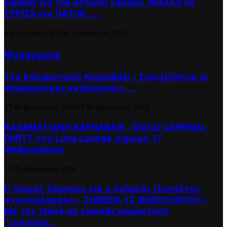
έφυγαν για τον Αντώνη Σαμαρά, θύελλα σε
ΣΥΡΙΖΑ και ΠΑΣΟΚ,…..
6 Αυγούστου 2026
6 Αυγούστου 2026
Ψυχαγωγία
13ο Καλαματιανό Καρναβάλι : Συνεχίζονται οι
αποκριάτικες εκδηλώσεις ….
17 Φεβρουαρίου 2026
17 Φεβρουαρίου 2026
ΚΑΛΑΜΑΤΙΑΝΟ ΚΑΡΝΑΒΑΛΙ : DISCO CARNIVAL
PARTY στο Luna Lounge σήμερα 17
Φεβρουαρίου
17 Φεβρουαρίου 2026
Ο Θωμάς Ζάμπρας και ο Ανδρέας Πασπάτης
στην Καλαμάτα – ΣΗΜΕΡΑ 12 ΦΕΒΡΟΥΑΡΙΟΥ /
Με την stand-up comedy παράσταση
“Ξεκινάμε...