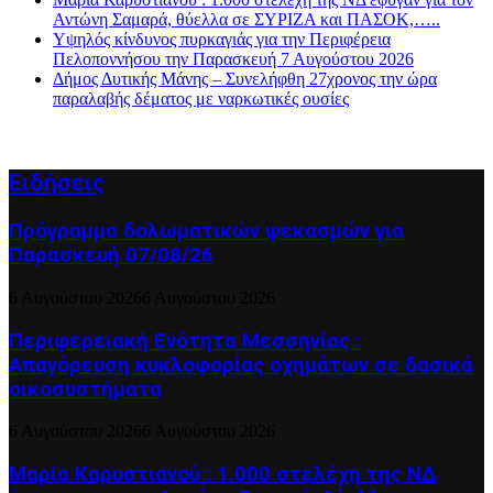
Αντώνη Σαμαρά, θύελλα σε ΣΥΡΙΖΑ και ΠΑΣΟΚ,…..
Υψηλός κίνδυνος πυρκαγιάς για την Περιφέρεια
Πελοποννήσου την Παρασκευή 7 Αυγούστου 2026
Δήμος Δυτικής Μάνης – Συνελήφθη 27χρονος την ώρα
παραλαβής δέματος με ναρκωτικές ουσίες
Ειδήσεις
Πρόγραμμα δολωματικών ψεκασμών για
Παρασκευή 07/08/26
6 Αυγούστου 2026
6 Αυγούστου 2026
Περιφερειακή Ενότητα Μεσσηνίας :
Απαγόρευση κυκλοφορίας οχημάτων σε δασικά
οικοσυστήματα
6 Αυγούστου 2026
6 Αυγούστου 2026
Μαρία Καρυστιανού : 1.000 στελέχη της ΝΔ