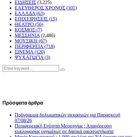
ΕΙΔΗΣΕΙΣ
(3,225)
ΕΛΕΥΘΕΡΟΣ ΧΡΟΝΟΣ
(101)
ΕΛΛΑΔΑ
(63)
ΕΠΙΧΕΙΡΗΣΕΙΣ
(15)
ΘΕΑΤΡΟ
(56)
ΚΟΣΜΟΣ
(7)
ΜΕΣΣΗΝΙΑ
(2,486)
ΜΟΥΣΙΚΗ
(67)
ΠΕΡΙΦΕΡΕΙΑ
(718)
ΣΙΝΕΜΑ
(120)
ΨΥΧΑΓΩΓΙΑ
(3)
Search
Search
for:
Πρόσφατα άρθρα
Πρόγραμμα δολωματικών ψεκασμών για Παρασκευή
07/08/26
Περιφερειακή Ενότητα Μεσσηνίας : Απαγόρευση
κυκλοφορίας οχημάτων σε δασικά οικοσυστήματα
Μαρία Καρυστιανού : 1.000 στελέχη της ΝΔ έφυγαν για τον