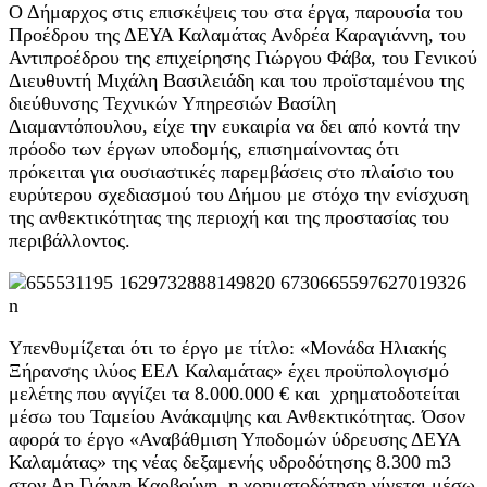
Ο Δήμαρχος στις επισκέψεις του στα έργα, παρουσία του
Προέδρου της ΔΕΥΑ Καλαμάτας Ανδρέα Καραγιάννη, του
Αντιπροέδρου της επιχείρησης Γιώργου Φάβα, του Γενικού
Διευθυντή Μιχάλη Βασιλειάδη και του προϊσταμένου της
διεύθυνσης Τεχνικών Υπηρεσιών Βασίλη
Διαμαντόπουλου, είχε την ευκαιρία να δει από κοντά την
πρόοδο των έργων υποδομής, επισημαίνοντας ότι
πρόκειται για ουσιαστικές παρεμβάσεις στο πλαίσιο του
ευρύτερου σχεδιασμού του Δήμου με στόχο την ενίσχυση
της ανθεκτικότητας της περιοχή και της προστασίας του
περιβάλλοντος.
Υπενθυμίζεται ότι το έργο με τίτλο: «Μονάδα Ηλιακής
Ξήρανσης ιλύος ΕΕΛ Καλαμάτας» έχει προϋπολογισμό
μελέτης που αγγίζει τα 8.000.000 € και χρηματοδοτείται
μέσω του Ταμείου Ανάκαμψης και Ανθεκτικότητας. Όσον
αφορά το έργο «Αναβάθμιση Υποδομών ύδρευσης ΔΕΥΑ
Καλαμάτας» της νέας δεξαμενής υδροδότησης 8.300 m3
στον Αη Γιάννη Καρβούνη, η χρηματοδότηση γίνεται μέσω