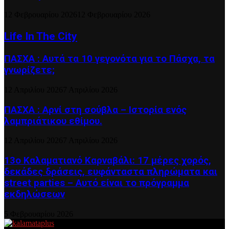
12 Φεβρουαρίου 2026
12 Φεβρουαρίου 2026
Life In The City
ΠΑΣΧΑ : Αυτά τα 10 γεγονότα για το Πάσχα, τα
γνωρίζετε;
12 Απριλίου 2026
7 Απριλίου 2026
ΠΑΣΧΑ : Αρνί στη σούβλα – Ιστορία ενός
λαμπριάτικου εθίμου.
12 Απριλίου 2026
7 Απριλίου 2026
13ο Καλαματιανό Καρναβάλι: 17 μέρες χορός,
δεκάδες δράσεις, ευφάνταστα πληρώματα και
street parties – Αυτό είναι το πρόγραμμα
εκδηλώσεων
5 Φεβρουαρίου 2026