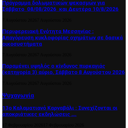
Πρόγραμμα δολωματικών ψεκασμών για
Σάββατο 08/08/2026 και Δευτέρα 10/8/2026
7 Αυγούστου 2026
7 Αυγούστου 2026
Περιφερειακή Ενότητα Μεσσηνίας :
Απαγόρευση κυκλοφορίας οχημάτων σε δασικά
οικοσυστήματα
7 Αυγούστου 2026
7 Αυγούστου 2026
Παραμένει υψηλός ο κίνδυνος πυρκαγιάς
(κατηγορία 3) αύριο, Σάββατο 8 Αυγούστου 2026
7 Αυγούστου 2026
7 Αυγούστου 2026
Ψυχαγωγία
13ο Καλαματιανό Καρναβάλι : Συνεχίζονται οι
αποκριάτικες εκδηλώσεις ….
17 Φεβρουαρίου 2026
17 Φεβρουαρίου 2026