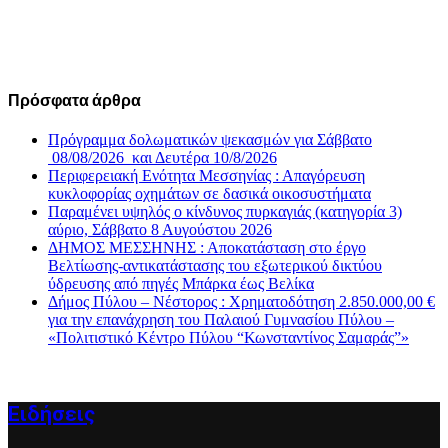
for:
Πρόσφατα άρθρα
Πρόγραμμα δολωματικών ψεκασμών για Σάββατο
08/08/2026 και Δευτέρα 10/8/2026
Περιφερειακή Ενότητα Μεσσηνίας : Απαγόρευση
κυκλοφορίας οχημάτων σε δασικά οικοσυστήματα
Παραμένει υψηλός ο κίνδυνος πυρκαγιάς (κατηγορία 3)
αύριο, Σάββατο 8 Αυγούστου 2026
ΔΗΜΟΣ ΜΕΣΣΗΝΗΣ : Αποκατάσταση στο έργο
Βελτίωσης-αντικατάστασης του εξωτερικού δικτύου
ύδρευσης από πηγές Μπάρκα έως Βελίκα
Δήμος Πύλου – Νέστορος : Χρηματοδότηση 2.850.000,00 €
για την επανάχρηση του Παλαιού Γυμνασίου Πύλου –
«Πολιτιστικό Κέντρο Πύλου “Κωνσταντίνος Σαμαράς”»
Ειδήσεις