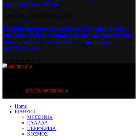
λαμπριάτικου εθίμου.
12 Απριλίου 2026
7 Απριλίου 2026
13ο Καλαματιανό Καρναβάλι: 17 μέρες χορός,
δεκάδες δράσεις, ευφάνταστα πληρώματα και
street parties – Αυτό είναι το πρόγραμμα
εκδηλώσεων
5 Φεβρουαρίου 2026
About US
Είμαστε κοντά σας πάντα για τα σοβαρά και τα....πιο ''σοβαρά'' γιατί
η ζωή θέλει....πολύπλευρη ενημέρωση!
Contact us:
info@kalamataplus.gr
Copyright ©2025 kalamataplus.gr
Home
ΕΙΔΗΣΕΙΣ
ΜΕΣΣΗΝΙΑ
ΕΛΛΑΔΑ
ΠΕΡΙΦΕΡΕΙΑ
ΚΟΣΜΟΣ