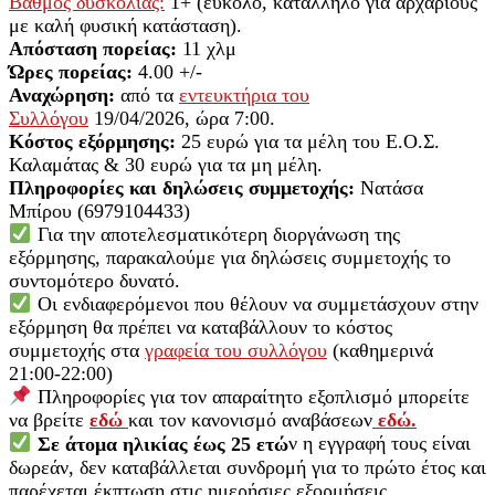
Βαθμός δυσκολίας:
1+ (εύκολο, κατάλληλο για αρχάριους
με καλή φυσική κατάσταση).
Απόσταση πορείας:
11 χλμ
Ώρες πορείας:
4.00 +/-
Αναχώρηση:
από τα
εντευκτήρια του
Συλλόγου
19/04/2026, ώρα 7:00.
Κόστος εξόρμησης:
25 ευρώ για τα μέλη του Ε.Ο.Σ.
Καλαμάτας & 30 ευρώ για τα μη μέλη.
Πληροφορίες και δηλώσεις συμμετοχής:
Νατάσα
Μπίρου (6979104433)
Για την αποτελεσματικότερη διοργάνωση της
εξόρμησης, παρακαλούμε για δηλώσεις συμμετοχής το
συντομότερο δυνατό.
Οι ενδιαφερόμενοι που θέλουν να συμμετάσχουν στην
εξόρμηση θα πρέπει να καταβάλλουν το κόστος
συμμετοχής στα
γραφεία του συλλόγου
(καθημερινά
21:00-22:00)
Πληροφορίες για τον απαραίτητο εξοπλισμό μπορείτε
να βρείτε
εδώ
και τον κανονισμό αναβάσεων
εδώ.
Σε άτομα ηλικίας έως 25 ετώ
ν η εγγραφή τους είναι
δωρεάν, δεν καταβάλλεται συνδρομή για το πρώτο έτος
και
παρέχεται έκπτωση στις ημερήσιες εξορμήσεις.