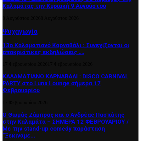
Καλαμάτας την Κυριακή 9 Αυγούστου
8 Αυγούστου 2026
8 Αυγούστου 2026
Ψυχαγωγία
13ο Καλαματιανό Καρναβάλι : Συνεχίζονται οι
αποκριάτικες εκδηλώσεις ….
17 Φεβρουαρίου 2026
17 Φεβρουαρίου 2026
ΚΑΛΑΜΑΤΙΑΝΟ ΚΑΡΝΑΒΑΛΙ : DISCO CARNIVAL
PARTY στο Luna Lounge σήμερα 17
Φεβρουαρίου
17 Φεβρουαρίου 2026
Ο Θωμάς Ζάμπρας και ο Ανδρέας Πασπάτης
στην Καλαμάτα – ΣΗΜΕΡΑ 12 ΦΕΒΡΟΥΑΡΙΟΥ /
Με την stand-up comedy παράσταση
“Ξεκινάμε...