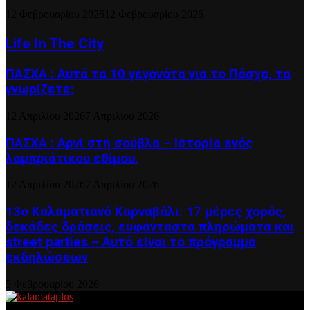
12 Φεβρουαρίου 2026
12 Φεβρουαρίου 2026
Life In The City
ΠΑΣΧΑ : Αυτά τα 10 γεγονότα για το Πάσχα, τα
γνωρίζετε;
12 Απριλίου 2026
7 Απριλίου 2026
ΠΑΣΧΑ : Αρνί στη σούβλα – Ιστορία ενός
λαμπριάτικου εθίμου.
12 Απριλίου 2026
7 Απριλίου 2026
13ο Καλαματιανό Καρναβάλι: 17 μέρες χορός,
δεκάδες δράσεις, ευφάνταστα πληρώματα και
street parties – Αυτό είναι το πρόγραμμα
εκδηλώσεων
5 Φεβρουαρίου 2026