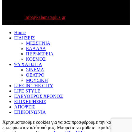
About US
Είμαστε κοντά σας πάντα για τα σοβαρά και τα....πιο ''σοβαρά'' γιατί
η ζωή θέλει....πολύπλευρη ενημέρωση!
Contact us:
info@kalamataplus.gr
Copyright ©2025 kalamataplus.gr
Home
ΕΙΔΗΣΕΙΣ
ΜΕΣΣΗΝΙΑ
ΕΛΛΑΔΑ
ΠΕΡΙΦΕΡΕΙΑ
ΚΟΣΜΟΣ
ΨΥΧΑΓΩΓΙΑ
ΣΙΝΕΜΑ
ΘΕΑΤΡΟ
ΜΟΥΣΙΚΗ
LIFE IN THE CITY
LIFE STYLE
ΕΛΕΥΘΕΡΟΣ ΧΡΟΝΟΣ
ΕΠΙΧΕΙΡΗΣΕΙΣ
ΑΠΟΨΕΙΣ
ΕΠΙΚΟΙΝΩΝΙΑ
Χρησιμοποιούμε cookies για να σας προσφέρουμε την καλύτερη
εμπειρία στον ιστότοπό μας. Μπορείτε να μάθετε περισσότερα