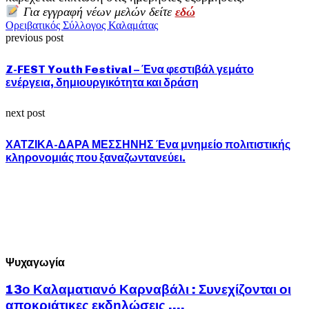
Για εγγραφή νέων μελών δείτε
εδώ
Ορειβατικός Σύλλογος Καλαμάτας
previous post
Z-FEST Youth Festival – Ένα φεστιβάλ γεμάτο
ενέργεια, δημιουργικότητα και δράση
next post
ΧΑΤΖΙΚΑ-ΔΑΡΑ ΜΕΣΣΗΝΗΣ Ένα μνημείο πολιτιστικής
κληρονομιάς που ξαναζωντανεύει.
Ψυχαγωγία
13ο Καλαματιανό Καρναβάλι : Συνεχίζονται οι
αποκριάτικες εκδηλώσεις ….