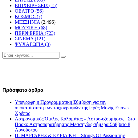
ΕΠΙΧΕΙΡΗΣΕΙΣ
(15)
ΘΕΑΤΡΟ
(56)
ΚΟΣΜΟΣ
(7)
ΜΕΣΣΗΝΙΑ
(2,496)
ΜΟΥΣΙΚΗ
(68)
ΠΕΡΙΦΕΡΕΙΑ
(723)
ΣΙΝΕΜΑ
(121)
ΨΥΧΑΓΩΓΙΑ
(3)
Search
Search
for:
Πρόσφατα άρθρα
Υπεγράφη η Προγραμματική Σύμβαση για την
αποκατάσταση των τοιχογραφιών της Ιεράς Μονής Επάνω
Χρέπας
Αστρονομικός Όμιλος Καλαμάτας – Αστρο-εξορμήσεις : Στο
Πάρκο Αστροπαρατήρησης Μεσσηνίας σήμερα Σάββατο 8
Αυγούστου
Π. ΜΑΡΓΑΡΗΣ & ΕΥΡΙΔΙΚΗ – Strings Of Passion την