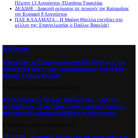
Πέμπτη 13 Αυγούστου /Πλατάνια Τριφυλίας
ΔΕΔΔΗΕ : Διακοπή ρεύματος σε περιοχές της Καλαμάτας
την Κυριακή 9 Αυγούστου
ΠΑΕ ΚΑΛΑΜΑΤΑ – Η Μαύρη Θύελλα επενδύει στο
μέλλον της: Επαγγελματίας ο Παύλος Βαρελάς!
Ειδήσεις
Υπεγράφη η Προγραμματική Σύμβαση για την
αποκατάσταση των τοιχογραφιών της Ιεράς
Μονής Επάνω Χρέπας
8 Αυγούστου 2026
8 Αυγούστου 2026
Αστρονομικός Όμιλος Καλαμάτας – Αστρο-
εξορμήσεις : Στο Πάρκο Αστροπαρατήρησης
Μεσσηνίας σήμερα Σάββατο 8 Αυγούστου
8 Αυγούστου 2026
8 Αυγούστου 2026
ΔΕΔΔΗΕ : Διακοπή ρεύματος σε περιοχές της